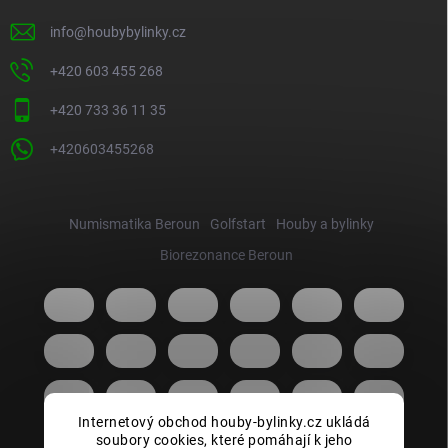
info
@
houbybylinky.cz
+420 603 455 268
+420 733 36 11 35
+420603455268
Numismatika Beroun
Golfstart
Houby a bylinky
Biorezonance Beroun
Internetový obchod houby-bylinky.cz ukládá
soubory cookies, které pomáhají k jeho