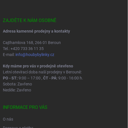
p
a
t
í
ZAJDĚTE K NÁM OSOBNĚ
Adresa kamenné prodejny a kontakty
Cajthamlova 168, 266 01 Beroun
Tel.: +420 733 36 11 35
E-mail:
info@houbybylinky.cz
Kdy máme pro vás v prodejně otevřeno
Letní otevírací doba naší prodejny v Berouně:
PO - ST:
9:00 – 17:00 ,
ČT - PÁ:
9:00 - 16:00 h.
Sobota: Zavřeno
Neděle: Zavřeno
INFORMACE PRO VÁS
O nás
Doprava a platba