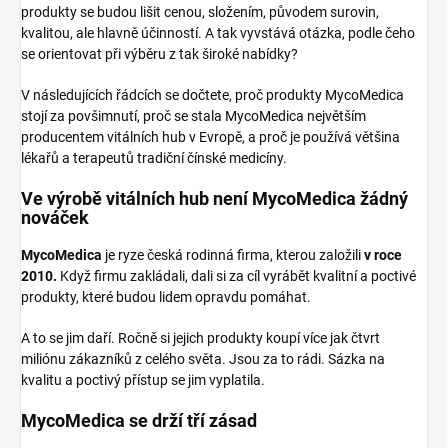
produkty se budou lišit cenou, složením, původem surovin,
kvalitou, ale hlavně účinností. A tak vyvstává otázka, podle čeho
se orientovat při výběru z tak široké nabídky?
V následujících řádcích se dočtete, proč produkty MycoMedica
stojí za povšimnutí, proč se stala MycoMedica největším
producentem vitálních hub v Evropě, a proč je používá většina
lékařů a terapeutů tradiční čínské medicíny.
Ve výrobě vitálních hub není MycoMedica žádný
nováček
MycoMedica
je ryze česká rodinná firma, kterou založili
v roce
2010.
Když firmu zakládali, dali si za cíl vyrábět kvalitní a poctivé
produkty, které budou lidem opravdu pomáhat.
A to se jim daří. Ročně si jejich produkty koupí více jak čtvrt
miliónu zákazníků z celého světa. Jsou za to rádi. Sázka na
kvalitu a poctivý přístup se jim vyplatila.
MycoMedica se drží tří zásad