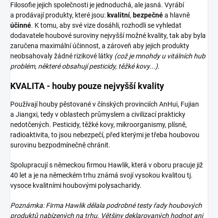
Filosofie jejich společnosti je jednoduchá, ale jasná. Vyrábí
a prodávají produkty, které jsou:
kvalitní
,
bezpečné
a hlavně
účinné
. K tomu, aby své vize dosáhli, rozhodli se vyhledat
dodavatele houbové suroviny nejvyšší možné kvality, tak aby byla
zaručena maximální účinnost, a zároveň aby jejich produkty
neobsahovaly žádné rizikové látky
(což je mnohdy u vitálních hub
problém, některé obsahují pesticidy, těžké kovy...)
.
KVALITA - houby pouze nejvyšší kvality
Používají houby pěstované v čínských provinciích AnHui, Fujian
a Jiangxi, tedy v oblastech průmyslem a civilizací prakticky
nedotčených. Pesticidy, těžké kovy, mikroorganismy, plísně,
radioaktivita, to jsou nebezpečí, před kterými je třeba houbovou
surovinu bezpodmínečně chránit.
Spolupracují s německou firmou Hawlik, která v oboru pracuje již
40 let a je na německém trhu známá svojí vysokou kvalitou tj.
vysoce kvalitními houbovými polysacharidy.
Poznámka: Firma Hawlik dělala podrobné testy řady houbových
produktů nabízených na trhu. Většiny deklarovaných hodnot ani