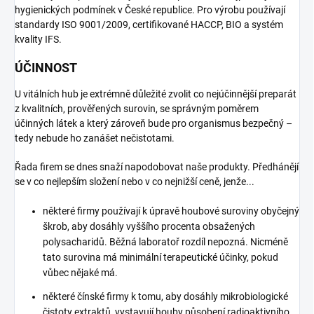
hygienických podmínek v České republice. Pro výrobu používají
standardy ISO 9001/2009, certifikované HACCP, BIO a systém
kvality IFS.
ÚČINNOST
U vitálních hub je extrémně důležité zvolit co nejúčinnější preparát
z kvalitních, prověřených surovin, se správným poměrem
účinných látek a který zároveň bude pro organismus bezpečný –
tedy nebude ho zanášet nečistotami.
Řada firem se dnes snaží napodobovat naše produkty. Předhánějí
se v co nejlepším složení nebo v co nejnižší ceně, jenže...
některé firmy používají k úpravě houbové suroviny obyčejný
škrob, aby dosáhly vyššího procenta obsažených
polysacharidů. Běžná laboratoř rozdíl nepozná. Nicméně
tato surovina má minimální terapeutické účinky, pokud
vůbec nějaké má.
některé čínské firmy k tomu, aby dosáhly mikrobiologické
čistoty extraktů, vystavují houby působení radioaktivního