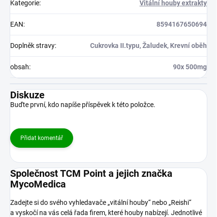
Kategorie
:
Vitální houby extrakty
EAN
:
8594167650694
Doplněk stravy
:
Cukrovka II.typu, Žaludek, Krevní oběh
obsah
:
90x 500mg
Diskuze
Buďte první, kdo napíše příspěvek k této položce.
Přidat komentář
Společnost TCM Point a jejich značka
MycoMedica
Zadejte si do svého vyhledavače „vitální houby“ nebo „Reishi“
a vyskočí na vás celá řada firem, které houby nabízejí. Jednotlivé