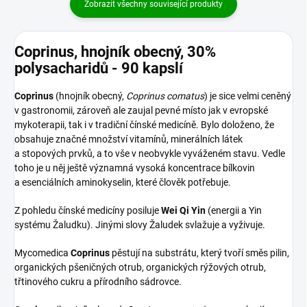
Zobrazit všechny související produkty
Coprinus, hnojník obecný, 30%
polysacharidů - 90 kapslí
Coprinus
(hnojník obecný,
Coprinus comatus
) je sice velmi ceněný
v gastronomii, zároveň ale zaujal pevné místo jak v evropské
mykoterapii, tak i v tradiční čínské medicíně. Bylo doloženo, že
obsahuje značné množství vitamínů, minerálních látek
a stopových prvků, a to vše v neobvykle vyváženém stavu. Vedle
toho je u něj ještě významná vysoká koncentrace bílkovin
a esenciálních aminokyselin, které člověk potřebuje.
Z pohledu čínské medicíny posiluje
Wei Qi Yin
(energii a Yin
systému Žaludku). Jinými slovy Žaludek svlažuje a vyživuje.
Mycomedica
Coprinus
pěstují na substrátu, který tvoří směs pilin,
organických pšeničných otrub, organických rýžových otrub,
třtinového cukru a přírodního sádrovce.