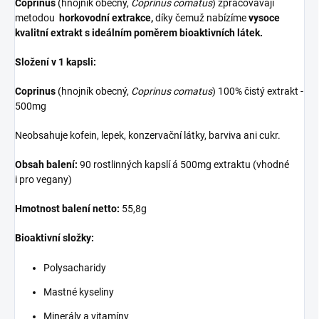
Coprinus
(hnojník obecný,
Coprinus comatus
) zpracovávají
metodou
horkovodní extrakce,
díky čemuž nabízíme
vysoce
kvalitní extrakt s ideálním poměrem bioaktivních látek.
Složení v 1 kapsli:
Coprinus
(hnojník obecný,
Coprinus comatus
) 100% čistý extrakt -
500mg
Neobsahuje kofein, lepek, konzervační látky, barviva ani cukr.
Obsah balení:
90 rostlinných kapslí á 500mg extraktu (vhodné
i pro vegany)
Hmotnost balení netto:
55,8g
Bioaktivní složky:
Polysacharidy
Mastné kyseliny
Minerály a vitamíny