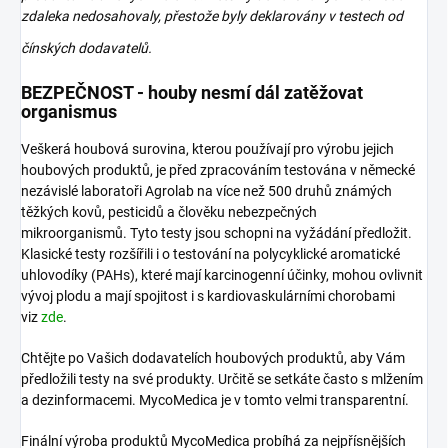
zdaleka nedosahovaly, přestože byly deklarovány v testech od
čínských
dodavatelů.
BEZPEČNOST - houby nesmí dál zatěžovat
organismus
Veškerá houbová surovina, kterou používají pro výrobu jejich
houbových produktů, je před zpracováním testována v německé
nezávislé laboratoři Agrolab na více než 500 druhů známých
těžkých kovů, pesticidů a člověku nebezpečných
mikroorganismů. Tyto testy jsou schopni na vyžádání předložit.
Klasické testy rozšířili i o testování na polycyklické aromatické
uhlovodíky (PAHs), které mají karcinogenní účinky, mohou ovlivnit
vývoj plodu a mají spojitost i s kardiovaskulárními chorobami
viz
zde
.
Chtějte po Vašich dodavatelích houbových produktů, aby Vám
předložili testy na své produkty. Určitě se setkáte často s mlžením
a dezinformacemi. MycoMedica je v tomto velmi transparentní.
Finální výroba produktů MycoMedica probíhá za nejpřísnějších