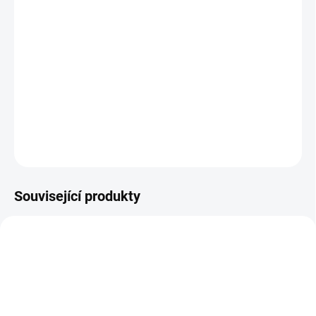
TCM charakteristika
teplota – neutrální
chuť – sladká
tropismus – Pi (Slezina), Wei (Žaludek)
DETAILNÍ INFORMACE
ZEPTAT SE
HLÍDAT
Související produkty
COPRINUS-PRO
MY-LUNGS