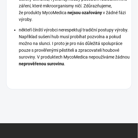
záření, které mikroorganismy ničí. Zdůrazňujeme,
že produkty MycoMedica
nejsou ozařovány
v žádné fázi
výroby.
někteří čínští výrobci nerespektují tradiční postupy výroby.
Například sušení hub musí probíhat pozvolna a pokud
možno na slunci. I proto je pro nás důležitá spolupráce
pouze s prověřenými pěstiteli a zpracovateli houbové
suroviny. V produktech MycoMedica nepoužíváme žádnou
neprověřenou surovinu
.
Z
á