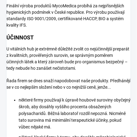
Finální výroba produktů MycoMedica probíhá za nejpřísnějších
hygienických podmínek v České republice. Pro výrobu používají
standardy ISO 9001/2009, certifikované HACCP, BIO a systém
kvality IFS.
ÚČINNOST
U vitálních hub je extrémně důležité zvolit co nejúčinnější preparát
z kvalitních, prověřených surovin, se správným poměrem
účinných látek a který zároveň bude pro organismus bezpečný –
tedy nebude ho zanášet nečistotami.
Řada firem se dnes snaží napodobovat naše produkty. Předhánějí
se v co nejlepším složení nebo v co nejnižší ceně, jenže...
některé firmy používají k úpravě houbové suroviny obyčejný
škrob, aby dosáhly vyššího procenta obsažených
polysacharidů. Běžná laboratoř rozdíl nepozná. Nicméně
tato surovina má minimální terapeutické účinky, pokud
vůbec nějaké má.