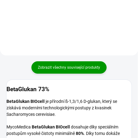
volbou pro všechny děti, které
MULTIVITAMÍN VITABOOSTER je
potřebují silnou imunitu.
komplexní doplněk stravy,
Kombinuje výtažek ze
který obsahuje 13 vitamínů, myo-
sladkovodní řasy a vitální houbu
inositol, aminokyseliny,
Reishi,...
včetně vitamínů...
Zobrazit všechny související produkty
BetaGlukan 73%
BetaGlukan BIOcell
je přírodní ß-1,3/1,6 D-glukan, který se
získává moderními technologickými postupy z kvasinek
Sacharomyces cerevisiae.
MycoMedica
BetaGlukan BIOcell
dosahuje díky speciálním
postupům vysoké čistoty minimálně
80%
. Díky tomu dokáže