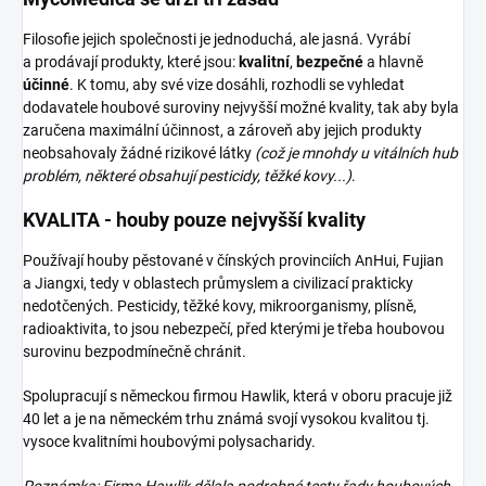
Filosofie jejich společnosti je jednoduchá, ale jasná. Vyrábí
a prodávají produkty, které jsou:
kvalitní
,
bezpečné
a hlavně
účinné
. K tomu, aby své vize dosáhli, rozhodli se vyhledat
dodavatele houbové suroviny nejvyšší možné kvality, tak aby byla
zaručena maximální účinnost, a zároveň aby jejich produkty
neobsahovaly žádné rizikové látky
(což je mnohdy u vitálních hub
problém, některé obsahují pesticidy, těžké kovy...)
.
KVALITA - houby pouze nejvyšší kvality
Používají houby pěstované v čínských provinciích AnHui, Fujian
a Jiangxi, tedy v oblastech průmyslem a civilizací prakticky
nedotčených. Pesticidy, těžké kovy, mikroorganismy, plísně,
radioaktivita, to jsou nebezpečí, před kterými je třeba houbovou
surovinu bezpodmínečně chránit.
Spolupracují s německou firmou Hawlik, která v oboru pracuje již
40 let a je na německém trhu známá svojí vysokou kvalitou tj.
vysoce kvalitními houbovými polysacharidy.
Poznámka: Firma Hawlik dělala podrobné testy řady houbových