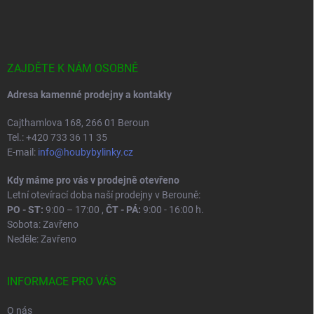
á
p
a
t
í
ZAJDĚTE K NÁM OSOBNĚ
Adresa kamenné prodejny a kontakty
Cajthamlova 168, 266 01 Beroun
Tel.: +420 733 36 11 35
E-mail:
info@houbybylinky.cz
Kdy máme pro vás v prodejně otevřeno
Letní otevírací doba naší prodejny v Berouně:
PO - ST:
9:00 – 17:00 ,
ČT - PÁ:
9:00 - 16:00 h.
Sobota: Zavřeno
Neděle: Zavřeno
INFORMACE PRO VÁS
O nás