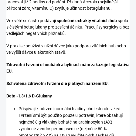
pracovat již 2 hodiny od podání. Přidaná Acerola (nejsilnější
přírodní zdroj vitamínu C) zvyšuje účinnost betaglukanu.
Ve světě se často podávají
společně extrakty vitálních hub
spolu
s čistými betaglukany pro zesílení účinku. Pracují synergicky a bez
vedlejších negativních příznaků.
V praxi se používá v nižší dávce jako podpora vitálních hub nebo
ve vyšší dávce u akutních stavů.
Zdravotní tvrzení o houbách a bylinách nám zakazuje legislativa
EU.
Schválená zdravotní tvrzení dle platných nařízení EU:
Beta -1,3/1,6 D-Glukany
Přispívají k udržení normální hladiny cholesterolu v krvi.
Tvrzení smí být použito pouze u potravin, které obsahují
nejméně 8 g vlákniny bohaté na arabinoxylan (AX)
vyrobené z endospermu pšenice (nejméně 60 %
hmotnostních AX) na 100 g využitelných sacharidů