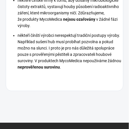
některé čínské firmy k tomu, aby dosáhly mikrobiologické
čistoty extraktů, vystavují houby působení radioaktivního
záření, které mikroorganismy ničí. Zdůrazňujeme,
že produkty MycoMedica
nejsou ozařovány
v žádné fázi
výroby.
někteří čínští výrobci nerespektují tradiční postupy výroby.
Například sušení hub musí probíhat pozvolna a pokud
možno na slunci. I proto je pro nás důležitá spolupráce
pouze s prověřenými pěstiteli a zpracovateli houbové
suroviny. V produktech MycoMedica nepoužíváme žádnou
neprověřenou surovinu
.
Z