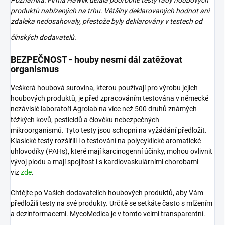
produktů nabízených na trhu. Většiny deklarovaných hodnot ani
zdaleka nedosahovaly, přestože byly deklarovány v testech od
čínských
dodavatelů.
BEZPEČNOST - houby nesmí dál zatěžovat
organismus
Veškerá houbová surovina, kterou používají pro výrobu jejich
houbových produktů, je před zpracováním testována v německé
nezávislé laboratoři Agrolab na více než 500 druhů známých
těžkých kovů, pesticidů a člověku nebezpečných
mikroorganismů. Tyto testy jsou schopni na vyžádání předložit.
Klasické testy rozšířili i o testování na polycyklické aromatické
uhlovodíky (PAHs), které mají karcinogenní účinky, mohou ovlivnit
vývoj plodu a mají spojitost i s kardiovaskulárními chorobami
viz
zde
.
Chtějte po Vašich dodavatelích houbových produktů, aby Vám
předložili testy na své produkty. Určitě se setkáte často s mlžením
a dezinformacemi. MycoMedica je v tomto velmi transparentní.