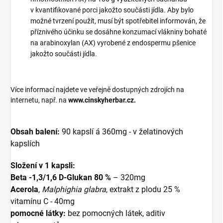
v kvantifikované porci jakožto součásti jídla. Aby bylo
možné tvrzení použít, musí být spotřebitel informován, že
příznivého účinku se dosáhne konzumací vlákniny bohaté
na arabinoxylan (AX) vyrobené z endospermu pšenice
jakožto součásti jídla.
Více informací najdete ve veřejně dostupných zdrojích na
internetu, např. na
www.cinskyherbar.cz.
Obsah balení:
90 kapslí á 360mg - v želatinových
kapslích
Složení v 1 kapsli:
Beta -1,3/1,6 D-Glukan 80 %
– 320mg
Acerola
,
Malphighia glabra
, extrakt z plodu 25 %
vitamínu C - 40mg
pomocné látky:
bez pomocných látek, aditiv