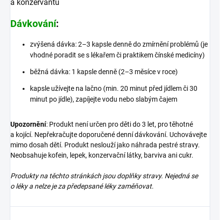
a konzervantů
Dávkování
:
zvýšená dávka: 2–3 kapsle denně do zmírnění problémů (je
vhodné poradit se s lékařem či praktikem čínské medicíny)
běžná dávka: 1 kapsle denně (2–3 měsíce v roce)
kapsle užívejte na lačno (min. 20 minut před jídlem či 30
minut po jídle), zapíjejte vodu nebo slabým čajem
Upozornění
: Produkt není určen pro děti do 3 let, pro těhotné
a kojící. Nepřekračujte doporučené denní dávkování. Uchovávejte
mimo dosah dětí. Produkt neslouží jako náhrada pestré stravy.
Neobsahuje kofein, lepek, konzervační látky, barviva ani cukr.
Produkty na těchto stránkách jsou doplňky stravy. Nejedná se
o léky a nelze je za předepsané léky zaměňovat.