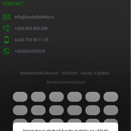
KONTAKT
info
@
houbybylinky.cz
+420 603 455 268
+420 733 36 11 35
+420603455268
Numismatika Beroun
Golfstart
Houby a bylinky
Biorezonance Beroun