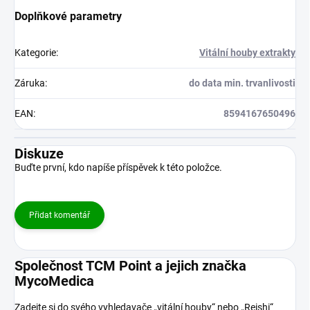
Doplňkové parametry
Kategorie
:
Vitální houby extrakty
Záruka
:
do data min. trvanlivosti
EAN
:
8594167650496
Diskuze
Buďte první, kdo napíše příspěvek k této položce.
Přidat komentář
Společnost TCM Point a jejich značka
MycoMedica
Zadejte si do svého vyhledavače „vitální houby“ nebo „Reishi“