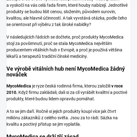
a vyskočí na vás celá řada firem, které houby nabízejí. Jednotlivé
produkty se budou lišit cenou, složením, původem surovin,
kvalitou, ale hlavně účinností. A tak vyvstává otázka, podle čeho
se orientovat při výběru z tak široké nabídky?
V následujících řádcích se dočtete, proč produkty MycoMedica
stojí za povšimnutí, proč se stala MycoMedica největším
producentem vitálních hub v Evropě, a proč je používá většina
lékařů a terapeutů tradiční čínské medicíny.
Ve výrobě vitálních hub není MycoMedica žádný
nováček
MycoMedica
je ryze česká rodinná firma, kterou založili
v roce
2010.
Když firmu zakládali, dali si za cíl vyrábět kvalitní a poctivé
produkty, které budou lidem opravdu pomáhat.
A to se jim daří. Ročně si jejich produkty koupí více jak čtvrt
miliónu zákazníků z celého světa. Jsou za to rádi. Sázka na
kvalitu a poctivý přístup se jim vyplatila.
MycoMedica se drží tří zásad