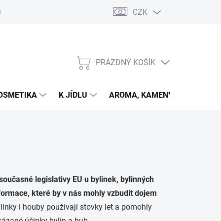
CZK
u
PRÁZDNÝ KOŠÍK
NÁKUPNÍ
KOŠÍK
OSMETIKA
K JÍDLU
AROMA, KAMENY
VETER
 současné legislativy EU u bylinek, bylinných
formace, které by v nás mohly vzbudit dojem
linky i houby používají stovky let a pomohly
ázané účinky bylin a hub.