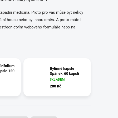
e západní medicína. Proto pro vás může být někdy
itální houbu nebo bylinnou směs. A proto m
áte-li
ostřednictvím webového formuláře nebo na
 Trifolium
Bylinné kapsle
apsle 120
Spánek, 60 kapslí
SKLADEM
280 Kč