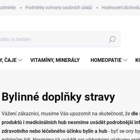
podmínky
Podmínky ochrany osobních údajů
Hodnocení obchod
Hledat
Y, ČAJE
VITAMÍNY, MINERÁLY
HOMEOPATIE
K
Bylinné doplňky stravy
Vážení zákazníci, musíme Vás upozornit na skutečnost, že
d
le
produktů i medicinálních hub nesmíme uvádět podrobnější in
zdravotního nebo léčebného účinku bylin a hub
- byť se ony by
miliónům lidí. Nesmíme již uvádět ani vědeckými výzkumy prok