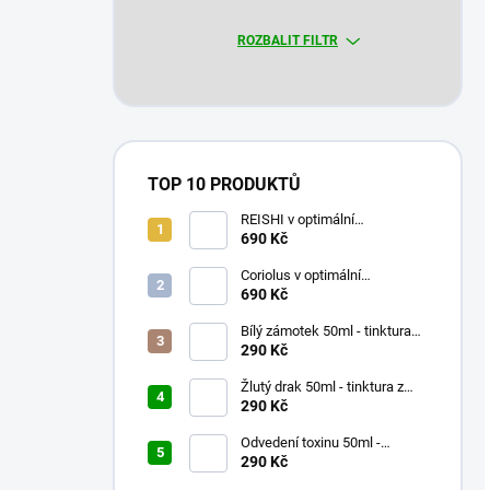
ROZBALIT FILTR
TOP 10 PRODUKTŮ
REISHI v optimální
koncentraci 90 x 500mg
690 Kč
Coriolus v optimální
koncentraci 90 x 500mg
690 Kč
Bílý zámotek 50ml - tinktura
047 - Pu Ji Xiao Du Yin
290 Kč
Žlutý drak 50ml - tinktura z
čínských bylinek
290 Kč
Odvedení toxinu 50ml -
tinktura 017 - Lian Qiao San
290 Kč
Gen Tang