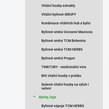
n
Vitální houby extrakty
í
p
Vitální bylinné SIRUPY
a
n
Kombinace vitálních hub a bylin
e
Bylinné směsi Giovanni Maciocia
l
Bylinné směsi TCM Bohemia
Bylinné směsi TCM HERBS
Bylinné směsi Pragon
TINKTURY - medicinální vína
BIO vitální houby v prášku
Sušené vitální houby na výluh i
vaření
Byliny, čaje
Bylinné nápoje TCM HERBS