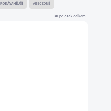
RODÁVANĚJŠÍ
ABECEDNĚ
30
položek celkem
-POPOV
SPANEK-KAPSLE-POPOV
KLADEM
SKLADEM
ouby,
Bylinné kapsle Spánek,
60 kapslí
280 Kč
Do košíku