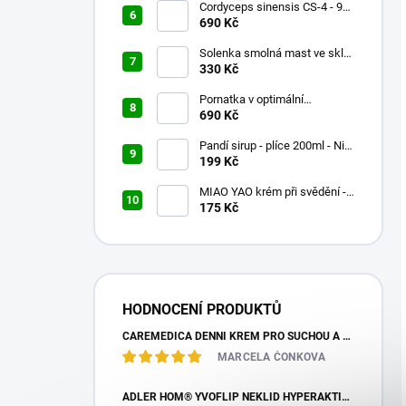
Cordyceps sinensis CS-4 - 90x
500mg
690 Kč
Solenka smolná mast ve skle
60ml
330 Kč
Pornatka v optimální
koncentraci 90x500mg
690 Kč
Pandí sirup - plíce 200ml - Nin
Jiom Pei Pa Koa
199 Kč
MIAO YAO krém při svědění -
Miao Fang Qi Yang Jing - 15g
175 Kč
HODNOCENÍ PRODUKTŮ
CAREMEDICA DENNÍ KRÉM PRO SUCHOU A CITLIVOU PLEŤ 50ML
MARCELA ČONKOVA
ADLER HOM® YVOFLIP NEKLID HYPERAKTIVITA GLOBULE 10G