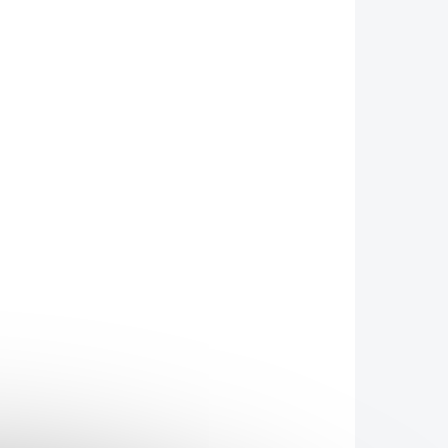
KAPSLE
PSYLLIUM TRAVENI
KLADEM
SKLADEM
ukr
Psyllium Dr. Popova
TRÁVENÍ kapsle, 120
ks
286 Kč
Do košíku
adiny
ravy.
Psyllium Dr. Popova TRÁVENÍ
kapsle obsahují směs vysoce