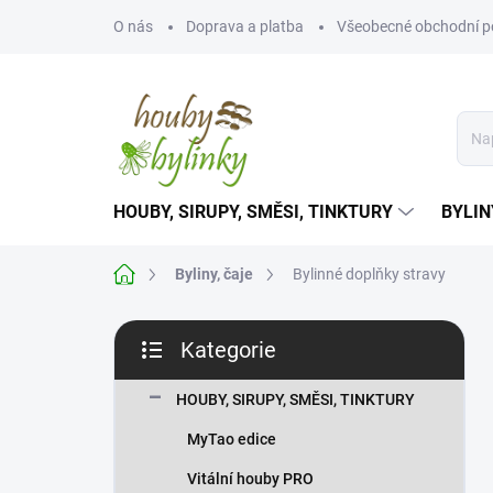
Přejít
O nás
Doprava a platba
Všeobecné obchodní 
na
obsah
HOUBY, SIRUPY, SMĚSI, TINKTURY
BYLIN
Domů
Byliny, čaje
Bylinné doplňky stravy
P
Kategorie
o
Přeskočit
s
kategorie
t
HOUBY, SIRUPY, SMĚSI, TINKTURY
r
MyTao edice
a
n
Vitální houby PRO