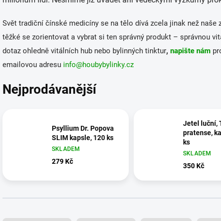
Svět tradiční čínské medicíny se na tělo dívá zcela jinak než naš
těžké se zorientovat a vybrat si ten správný produkt – správnou v
dotaz ohledně vitálních hub nebo bylinných tinktur
,
napište nám
pr
emailovou adresu
info@houbybylinky.cz
Nejprodávanější
Jetel luční,
Psyllium Dr. Popova
pratense, k
SLIM kapsle, 120 ks
ks
SKLADEM
SKLADEM
279 Kč
350 Kč
Ř