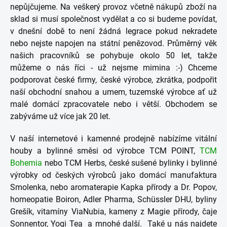
nepůjčujeme. Na veškerý provoz včetně nákupů zboží na
sklad si musí společnost vydělat a co si budeme povídat,
v dnešní době to není žádná legrace pokud nekradete
nebo nejste napojen na státní penězovod. Průměrný věk
našich pracovníků se pohybuje okolo 50 let, takže
můžeme o nás říci - už nejsme mimina :-) Chceme
podporovat české firmy, české výrobce, zkrátka, podpořit
naší obchodní snahou a umem, tuzemské výrobce ať už
malé domácí zpracovatele nebo i větší. Obchodem se
zabýváme už více jak 20 let.
V naší internetové i kamenné prodejně nabízíme vitální
houby a bylinné směsi od výrobce TCM POINT,
TCM
Bohemia
nebo TCM Herbs, české sušené bylinky i bylinné
výrobky od českých výrobců jako domácí manufaktura
Smolenka, nebo aromaterapie Kapka přírody a Dr. Popov,
homeopatie Boiron, Adler Pharma, Schüssler DHU, byliny
Grešík, vitamíny ViaNubia, kameny z Magie přírody, čaje
Sonnentor, Yogi Tea a mnohé další. Také u nás najdete