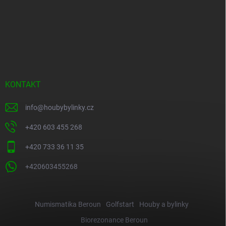
KONTAKT
info
@
houbybylinky.cz
+420 603 455 268
+420 733 36 11 35
+420603455268
Numismatika Beroun
Golfstart
Houby a bylinky
Biorezonance Beroun