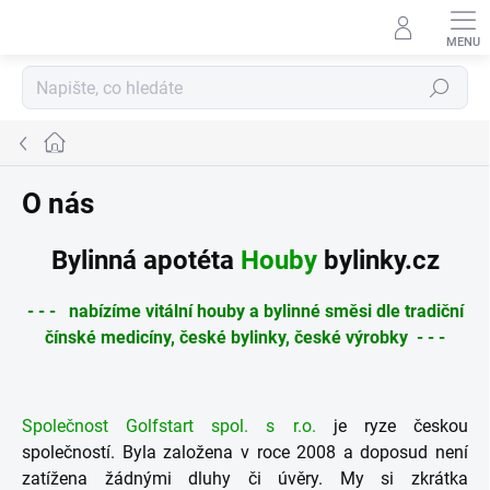
Přejít
na
obsah
Hledat
Domů
O nás
Bylinná apotéta
Houby
bylinky.cz
- - - nabízíme vitální houby a bylinné směsi dle tradiční
čínské medicíny, české bylinky, české výrobky - - -
Společnost Golfstart spol. s r.o.
je ryze českou
společností. Byla založena v roce 2008 a doposud není
zatížena žádnými dluhy či úvěry. My si zkrátka