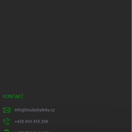
KONTAKT
info
@
houbybylinky.cz
+420 603 455 268