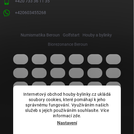
+420 733 36 11 35
+420603455268
Numismatika Beroun
Golfstart
Houby a bylinky
Biorezonance Beroun
Internetový obchod houby-bylinky.cz ukládá
soubory cookies, které pomáhají k jeho
správnému fungování. Využíváním našich
služeb s jejich používáním souhlasíte. Více
informací zde.
Nastavení