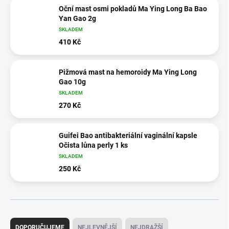
Oční mast osmi pokladů Ma Ying Long Ba Bao
Yan Gao 2g
SKLADEM
410 Kč
Pižmová mast na hemoroidy Ma Ying Long
Gao 10g
SKLADEM
270 Kč
Guifei Bao antibakteriální vaginální kapsle
Očista lůna perly 1 ks
SKLADEM
250 Kč
Ř
a
DOPORUČUJEME
NEJLEVNĚJŠÍ
NEJDRAŽŠÍ