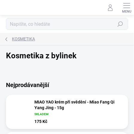
Přejít
na
obsah
Hledat
KOSMETIKA
Kosmetika z bylinek
Nejprodávanější
MIAO YAO krém při svědění - Miao Fang Qi
Yang Jing - 15g
SKLADEM
175 Kč