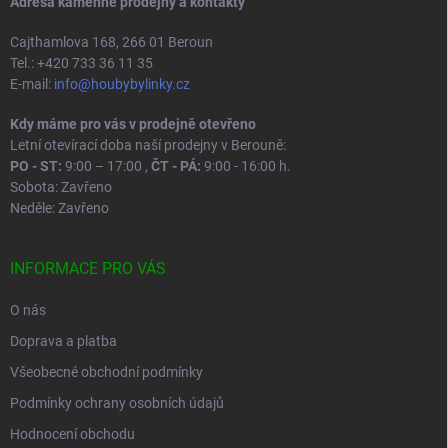
Adresa kamenné prodejny a kontakty
s
u
Cajthamlova 168, 266 01 Beroun
Tel.: +420 733 36 11 35
E-mail:
info@houbybylinky.cz
Kdy máme pro vás v prodejně otevřeno
Letní otevírací doba naší prodejny v Berouně:
PO - ST:
9:00 – 17:00 ,
ČT - PÁ:
9:00 - 16:00 h.
Sobota: Zavřeno
Neděle: Zavřeno
INFORMACE PRO VÁS
O nás
Doprava a platba
Všeobecné obchodní podmínky
Podmínky ochrany osobních údajů
Hodnocení obchodu