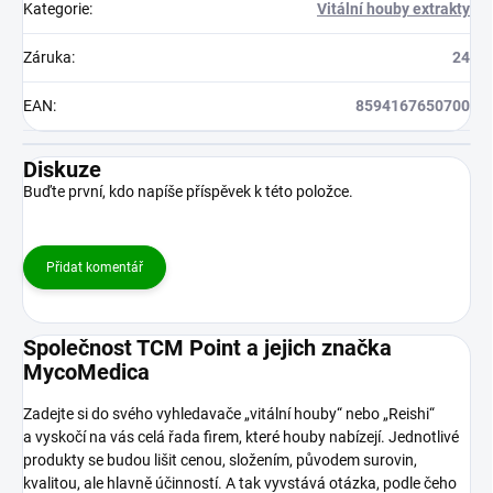
Kategorie
:
Vitální houby extrakty
Záruka
:
24
EAN
:
8594167650700
Diskuze
Buďte první, kdo napíše příspěvek k této položce.
Přidat komentář
Společnost TCM Point a jejich značka
MycoMedica
Zadejte si do svého vyhledavače „vitální houby“ nebo „Reishi“
a vyskočí na vás celá řada firem, které houby nabízejí. Jednotlivé
produkty se budou lišit cenou, složením, původem surovin,
kvalitou, ale hlavně účinností. A tak vyvstává otázka, podle čeho