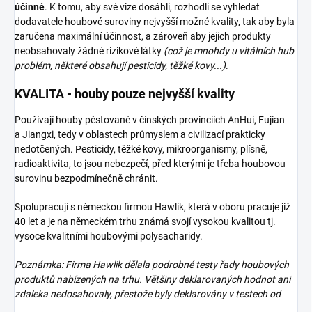
účinné
. K tomu, aby své vize dosáhli, rozhodli se vyhledat
dodavatele houbové suroviny nejvyšší možné kvality, tak aby byla
zaručena maximální účinnost, a zároveň aby jejich produkty
neobsahovaly žádné rizikové látky
(což je mnohdy u vitálních hub
problém, některé obsahují pesticidy, těžké kovy...)
.
KVALITA - houby pouze nejvyšší kvality
Používají houby pěstované v čínských provinciích AnHui, Fujian
a Jiangxi, tedy v oblastech průmyslem a civilizací prakticky
nedotčených. Pesticidy, těžké kovy, mikroorganismy, plísně,
radioaktivita, to jsou nebezpečí, před kterými je třeba houbovou
surovinu bezpodmínečně chránit.
Spolupracují s německou firmou Hawlik, která v oboru pracuje již
40 let a je na německém trhu známá svojí vysokou kvalitou tj.
vysoce kvalitními houbovými polysacharidy.
Poznámka: Firma Hawlik dělala podrobné testy řady houbových
produktů nabízených na trhu. Většiny deklarovaných hodnot ani
zdaleka nedosahovaly, přestože byly deklarovány v testech od