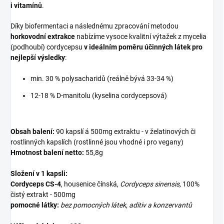
i vitamínů
.
Díky biofermentaci a následnému zpracování metodou
horkovodní extrakce
nabízíme vysoce kvalitní výtažek z mycelia
(podhoubí) cordycepsu
v ideálním poměru účinných látek pro
nejlepší výsledky
:
min. 30 % polysacharidů (reálně bývá 33-34 %)
12-18 % D-manitolu (kyselina cordycepsová)
Obsah balení:
90 kapslí á 500mg extraktu - v želatinových či
rostlinných kapslích (rostlinné jsou vhodné i pro vegany)
Hmotnost balení
netto:
55,8g
Složení v 1 kapsli:
Cordyceps CS-4
, housenice čínská,
Cordyceps sinensis,
100%
čistý extrakt - 500mg
pomocné látky:
bez pomocných látek, aditiv a konzervantů