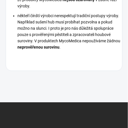
výroby.
někteří čínští výrobci nerespektují tradiční postupy výroby.
Například sušení hub musí probíhat pozvolna a pokud
možno na slunci. I proto je pro nás důležitá spolupráce
pouze s prověřenými pěstiteli a zpracovateli houbové
suroviny. V produktech MycoMedica nepoužíváme žádnou
neprověřenou surovinu
.
Z
á
p
a