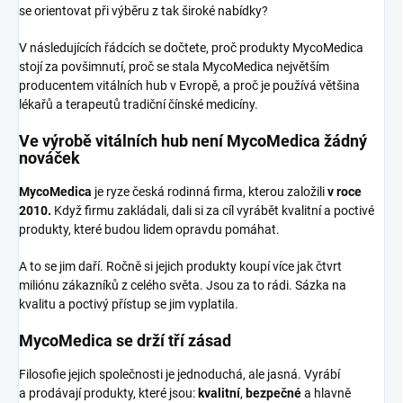
se orientovat při výběru z tak široké nabídky?
V následujících řádcích se dočtete, proč produkty MycoMedica
stojí za povšimnutí, proč se stala MycoMedica největším
producentem vitálních hub v Evropě, a proč je používá většina
lékařů a terapeutů tradiční čínské medicíny.
Ve výrobě vitálních hub není MycoMedica žádný
nováček
MycoMedica
je ryze česká rodinná firma, kterou založili
v roce
2010.
Když firmu zakládali, dali si za cíl vyrábět kvalitní a poctivé
produkty, které budou lidem opravdu pomáhat.
A to se jim daří. Ročně si jejich produkty koupí více jak čtvrt
miliónu zákazníků z celého světa. Jsou za to rádi. Sázka na
kvalitu a poctivý přístup se jim vyplatila.
MycoMedica se drží tří zásad
Filosofie jejich společnosti je jednoduchá, ale jasná. Vyrábí
a prodávají produkty, které jsou:
kvalitní
,
bezpečné
a hlavně