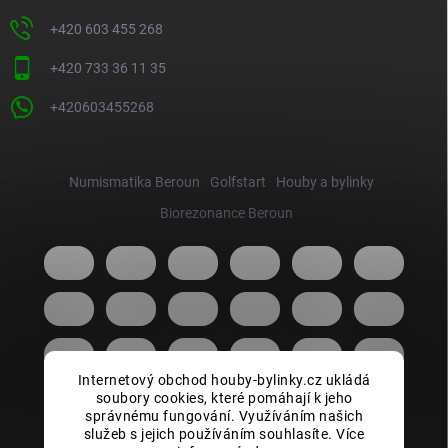
+420 603 455 268
+420 733 36 11 35
+420603455268
Numismatika Beroun
Golfstart
Houby a bylinky
Biorezonance Beroun
Internetový obchod houby-bylinky.cz ukládá
soubory cookies, které pomáhají k jeho
správnému fungování. Využíváním našich
služeb s jejich používáním souhlasíte. Více