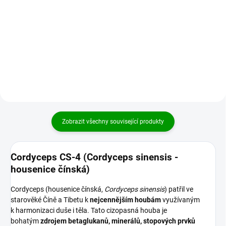
Shiitake (houževnatec
medicíny Posiluje nedostatečnou
jedlý, Lentinula edodes) je pro
esenci ledcin SHEN JING XU
svůj vysoký obsah aminokyselin,
Posiluje nedostatečnou čchi
vitamínů a minerálů
ledvin, plic a sleziny...
nazývána královnou...
Zobrazit všechny související produkty
Cordyceps CS-4 (Cordyceps sinensis -
housenice čínská)
Cordyceps (housenice čínská,
Cordyceps sinensis
) patřil ve
starověké Číně a Tibetu k
nejcennějším houbám
využívaným
k harmonizaci duše i těla. Tato cizopasná houba je
bohatým
zdrojem betaglukanů, minerálů, stopových prvků