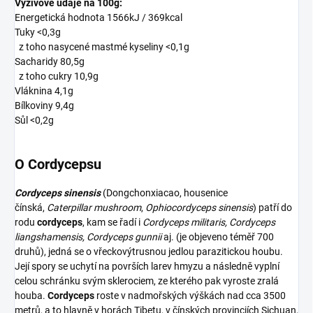
Výživové údaje na 100g:
Energetická hodnota 1566kJ / 369kcal
Tuky <0,3g
z toho nasycené mastmé kyseliny <0,1g
Sacharidy 80,5g
z toho cukry 10,9g
Vláknina 4,1g
Bílkoviny 9,4g
Sůl <0,2g
O Cordycepsu
Cordyceps sinensis
(Dongchonxiacao, housenice
čínská,
Caterpillar mushroom
,
Ophiocordyceps sinensis
) patří do
rodu
cordyceps
, kam se řadí i
Cordyceps militaris, Cordyceps
liangshamensis, Cordyceps gunnii
aj. (je objeveno téměř 700
druhů), jedná se o vřeckovýtrusnou jedlou parazitickou houbu.
Její spory se uchytí na površích larev hmyzu a následně vyplní
celou schránku svým sklerociem, ze kterého pak vyroste zralá
houba.
Cordyceps
roste v nadmořských výškách nad cca 3500
metrů, a to hlavně v horách Tibetu, v čínských provinciích Sichuan,