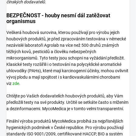
čínských
dodavatelů.
BEZPEČNOST - houby nesmí dál zatěžovat
organismus
Veškerá houbová surovina, kterou používají pro výrobu jejich
houbových produktů, je před zpracováním testována v německé
nezávislé laboratoři Agrolab na více než 500 druhů známých
těžkých kovů, pesticidů a člověku nebezpečných
mikroorganismů. Tyto testy jsou schopni na vyžádání předložit.
Klasické testy rozšířili i o testování na polycyklické aromatické
uhlovodíky (PAHs), které mají karcinogenní účinky, mohou ovlivnit
vývoj plodu a mají spojitost i s kardiovaskulárními chorobami
viz
zde
.
Chtějte po Vašich dodavatelích houbových produktů, aby Vám
předložili testy na své produkty. Určitě se setkáte často s mlžením
a dezinformacemi. MycoMedica je v tomto velmi transparentní.
Finální výroba produktů MycoMedica probíhá za nejpřísnějších
hygienických podmínek v České republice. Pro výrobu používají
standardy ISO 9001/2009, certifikované HACCP, BIO a systém