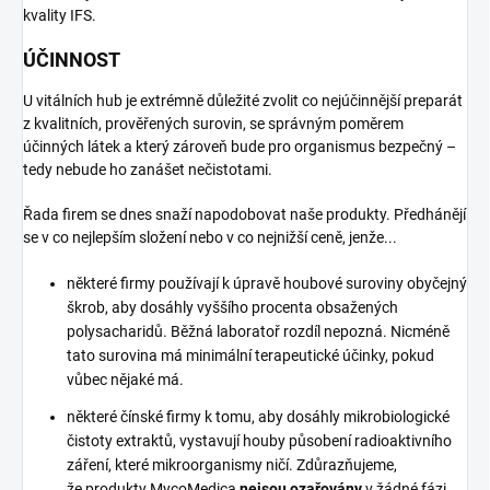
kvality IFS.
ÚČINNOST
U vitálních hub je extrémně důležité zvolit co nejúčinnější preparát
z kvalitních, prověřených surovin, se správným poměrem
účinných látek a který zároveň bude pro organismus bezpečný –
tedy nebude ho zanášet nečistotami.
Řada firem se dnes snaží napodobovat naše produkty. Předhánějí
se v co nejlepším složení nebo v co nejnižší ceně, jenže...
některé firmy používají k úpravě houbové suroviny obyčejný
škrob, aby dosáhly vyššího procenta obsažených
polysacharidů. Běžná laboratoř rozdíl nepozná. Nicméně
tato surovina má minimální terapeutické účinky, pokud
vůbec nějaké má.
některé čínské firmy k tomu, aby dosáhly mikrobiologické
čistoty extraktů, vystavují houby působení radioaktivního
záření, které mikroorganismy ničí. Zdůrazňujeme,
že produkty MycoMedica
nejsou ozařovány
v žádné fázi