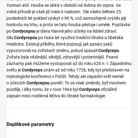
Yunnan atd. Houba se sbírá v období od dubna do srpna. Ve
volné přírodě je však již málo k nalezení. Dle všeho během 25
posledních let poklesl výskyt o 90 %, což samozřejmě zvýšilo její
hodnotu na trhu, a proto se tato houba pěstuje i uměle. Poptávka
po
Cordycepsu
je dána hlavně jeho účinky na lidské zdraví.
Sílu
Cordycepsu
po tisíce let využívá tradiční čínská a tibetská
medicína. Existují příběhy, které popisují, jak pasáci yaků
vypozorovali na zvířatech změnu, pokud spásali
Cordyceps
.
Zvířata byla vitálnější, silnější, zdravější i potentnější. Psané
záznamy pak můžeme vystopovat až do roku 620 n. l. Západnímu
světu je
Cordyceps
znám až od roku 1726, kdy byl představen na
mykologické konferenci v Paříži. Tehdy ale západní svět neměl
o účincích
Cordycepsu
ponětí. To se však změnilo, byť mnohem
později, i díky tomu, že v roce 1964 byl
Cordyceps
oficiálně
zapsán mezi rostlinná léčiva do čínské farmakologie.
Doplňkové parametry