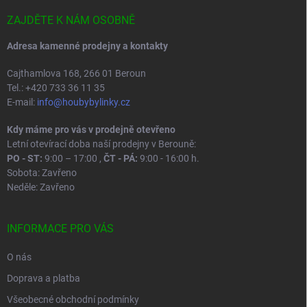
t
í
ZAJDĚTE K NÁM OSOBNĚ
Adresa kamenné prodejny a kontakty
Cajthamlova 168, 266 01 Beroun
Tel.: +420 733 36 11 35
E-mail:
info@houbybylinky.cz
Kdy máme pro vás v prodejně otevřeno
Letní otevírací doba naší prodejny v Berouně:
PO - ST:
9:00 – 17:00 ,
ČT - PÁ:
9:00 - 16:00 h.
Sobota: Zavřeno
Neděle: Zavřeno
INFORMACE PRO VÁS
O nás
Doprava a platba
Všeobecné obchodní podmínky