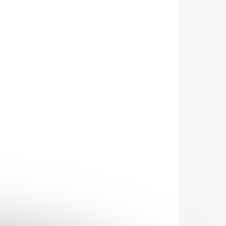
KLADEM
SKLADEM
 Vita
Adler Pharma
 -
Zelldolor - stop bolesti
hlavy - 400 tablet
599 Kč
Do košíku
avy na
Zelldolor je doplněk stravy na
lí
bázi Schüsslerových solí
ergie a
určený pro úlevu při bolestech
led
hlavy různého původu.