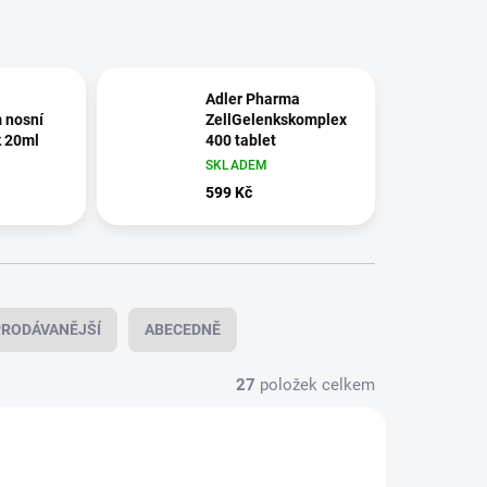
Adler Pharma
 nosní
ZellGelenkskomplex
k 20ml
400 tablet
SKLADEM
599 Kč
RODÁVANĚJŠÍ
ABECEDNĚ
27
položek celkem
AKTIV-3
ADLER-ORTHO-AKTIV-4