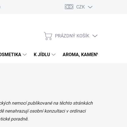
CZK
u
PRÁZDNÝ KOŠÍK
NÁKUPNÍ
KOŠÍK
OSMETIKA
K JÍDLU
AROMA, KAMENY
VETER
ických nemocí publikované na těchto stránkách
ě nenahrazují osobní konzultaci v ordinaci
tické poradně.