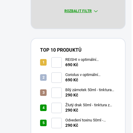
ROZBALIT FILTR
TOP 10 PRODUKTŮ
REISHI v optimální
koncentraci 90 x 500mg
690 Kč
Coriolus v optimální
koncentraci 90 x 500mg
690 Kč
Bílý zámotek 50ml - tinktura
047 - Pu Ji Xiao Du Yin
290 Kč
Žlutý drak 50ml - tinktura z
čínských bylinek
290 Kč
Odvedení toxinu 50ml -
tinktura 017 - Lian Qiao San
290 Kč
Gen Tang