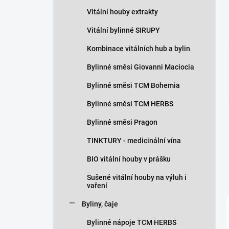
n
Vitální houby extrakty
í
p
Vitální bylinné SIRUPY
a
n
Kombinace vitálních hub a bylin
e
Bylinné směsi Giovanni Maciocia
l
Bylinné směsi TCM Bohemia
Bylinné směsi TCM HERBS
Bylinné směsi Pragon
TINKTURY - medicinální vína
BIO vitální houby v prášku
Sušené vitální houby na výluh i
vaření
Byliny, čaje
Bylinné nápoje TCM HERBS