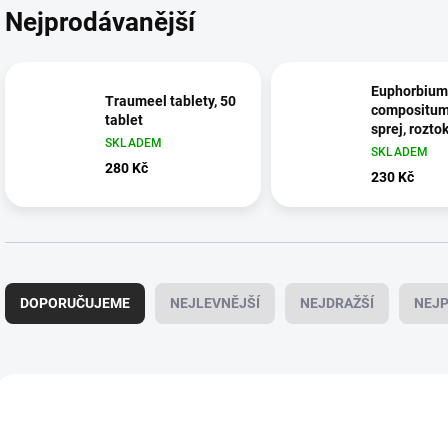
Nejprodávanější
Euphorbium
Traumeel tablety, 50
compositum
tablet
sprej, rozto
SKLADEM
SKLADEM
280 Kč
230 Kč
Ř
a
DOPORUČUJEME
NEJLEVNĚJŠÍ
NEJDRAŽŠÍ
NEJP
z
e
n
í
V
p
ý
DOPORUČUJEME
YVO-FLIP
ADLER-ORTHO-
r
p