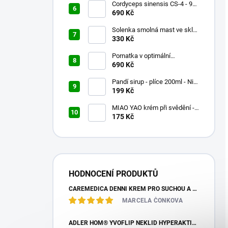
Cordyceps sinensis CS-4 - 90x
500mg
690 Kč
Solenka smolná mast ve skle
60ml
330 Kč
Pornatka v optimální
koncentraci 90x500mg
690 Kč
Pandí sirup - plíce 200ml - Nin
Jiom Pei Pa Koa
199 Kč
MIAO YAO krém při svědění -
Miao Fang Qi Yang Jing - 15g
175 Kč
HODNOCENÍ PRODUKTŮ
CAREMEDICA DENNÍ KRÉM PRO SUCHOU A CITLIVOU PLEŤ 50ML
MARCELA ČONKOVA
ADLER HOM® YVOFLIP NEKLID HYPERAKTIVITA GLOBULE 10G