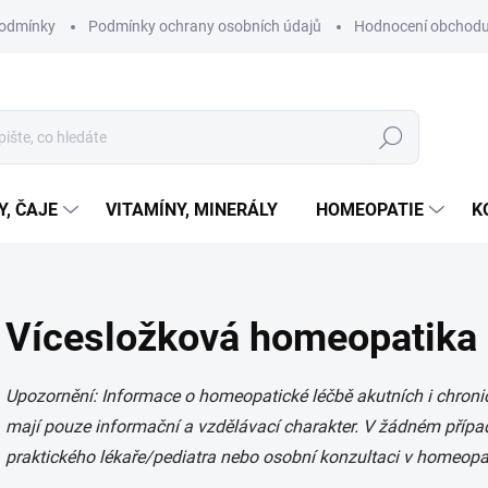
podmínky
Podmínky ochrany osobních údajů
Hodnocení obchod
Hledat
Y, ČAJE
VITAMÍNY, MINERÁLY
HOMEOPATIE
K
Vícesložková homeopatika
Upozornění: Informace o homeopatické léčbě akutních i chron
mají pouze informační a vzdělávací charakter. V žádném případ
praktického lékaře/pediatra nebo osobní konzultaci v homeopa