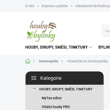
Přejít
O nás
Doprava a platba
Všeobecné obchodní 
na
obsah
HOUBY, SIRUPY, SMĚSI, TINKTURY
BYLIN
Domů
Homeopatie
Vícesložková homeopatika
P
Kategorie
o
Přeskočit
s
kategorie
t
HOUBY, SIRUPY, SMĚSI, TINKTURY
r
MyTao edice
a
n
Vitální houby PRO