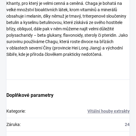
Khanty, pro který je velmi cenná a ceněná. Chaga je bohatá na
velké množství bioaktivních látek, krom vitamínů a minerálů
obsahuje i melanin, díky němuž je tmavý, triterpenové sloučeniny
betulin a kyselinu betulinovou, které získává ze svého hostitele
břízy, obliquol, dále pak v něm můžeme najít velmi důležité
polysacharidy – beta glukany, flavonoidy, steroly či pteridin. Jako
surovinu používáme Chagu, která roste divoce na břízách
v oblastech severní Číny (provincie Hei Long Jiang) a východní
Sibiře, kde je příroda člověkem prakticky nedotčená.
Doplňkové parametry
Kategorie
:
Vitální houby extrakty
Záruka
:
24