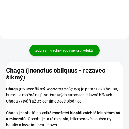
látek. Obsahuje 4 %...
Zobrazit všechny související produkty
Chaga (Inonotus obliquus - rezavec
šikmý)
Chaga
(rezavec šikmý,
Inonotus obliquus
) je parazitická houba,
kterou je možné najít na listnatých stromech, hlavně břízách.
Chaga vytváří až 35 centimetrové plodnice.
Chaga je bohatá na
velké množství bioaktivních látek, vitamínů
a minerálů
. Obsahuje také melanin, triterpenové sloučeniny
betulin a kyselinu betulinovou.