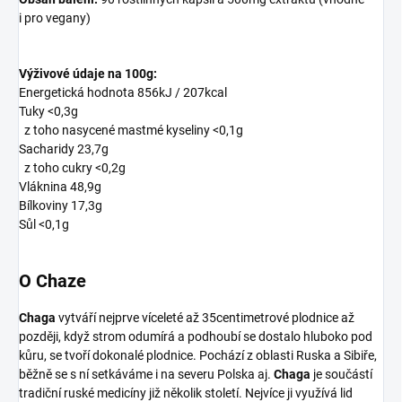
i pro vegany)
Výživové údaje na 100g:
Energetická hodnota 856kJ / 207kcal
Tuky <0,3g
z toho nasycené mastmé kyseliny <0,1g
Sacharidy 23,7g
z toho cukry <0,2g
Vláknina 48,9g
Bílkoviny 17,3g
Sůl <0,1g
O Chaze
Chaga
vytváří nejprve víceleté až 35centimetrové plodnice až
později, když strom odumírá a podhoubí se dostalo hluboko pod
kůru, se tvoří dokonalé plodnice. Pochází z oblasti Ruska a Sibiře,
běžně se s ní setkáváme i na severu Polska aj.
Chaga
je součástí
tradiční ruské medicíny již několik století. Nejvíce ji využívá lid