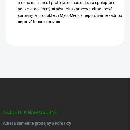
možno na slunci. I proto je pro nás důležitá spolupráce
pouze s prověřenými pěstiteli a zpracovateli houbové
suroviny. V produktech MycoMedica nepoužíváme žádnou
neprověřenou surovinu
.
Z
á
p
a
t
í
ZAJDĚTE K NÁM OSOBNĚ
Adresa kamenné prodejny a kontakty