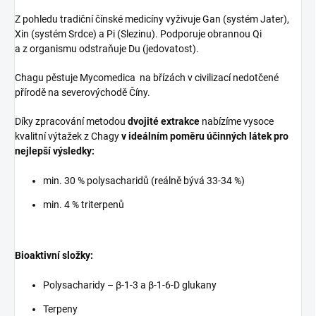
Z pohledu tradiční čínské medicíny vyživuje Gan (systém Jater),
Xin (systém Srdce) a Pi (Slezinu). Podporuje obrannou Qi
a z organismu odstraňuje Du (jedovatost).
Chagu pěstuje Mycomedica na břízách v civilizací nedotčené
přírodě na severovýchodě Číny.
Díky zpracování metodou
dvojité extrakce
nabízíme vysoce
kvalitní výtažek z Chagy
v ideálním poměru účinných látek pro
nejlepší výsledky:
min. 30 % polysacharidů
(reálně bývá 33-34 %)
min. 4 % triterpenů
Bioaktivní složky:
Polysacharidy – β-1-3 a β-1-6-D glukany
Terpeny