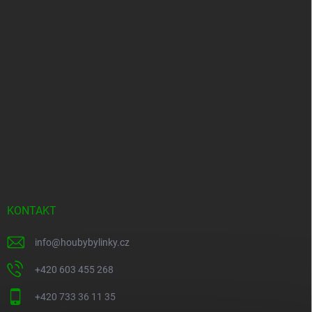
KONTAKT
info
@
houbybylinky.cz
+420 603 455 268
+420 733 36 11 35