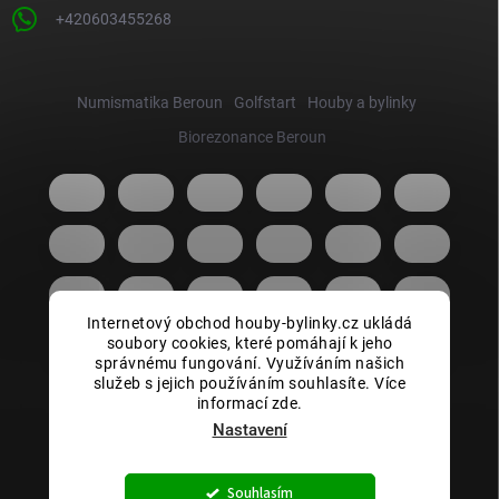
+420603455268
Numismatika Beroun
Golfstart
Houby a bylinky
Biorezonance Beroun
Internetový obchod houby-bylinky.cz ukládá
soubory cookies, které pomáhají k jeho
správnému fungování. Využíváním našich
služeb s jejich používáním souhlasíte. Více
informací zde.
Nastavení
Copyright 2026
Houby bylinky.cz
. Všechna práva vyhrazena.
Souhlasím