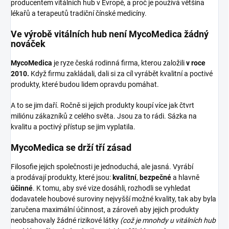
producentem vitálních hub v Evropě, a proč je používá většina
lékařů a terapeutů tradiční čínské medicíny.
Ve výrobě vitálních hub není MycoMedica žádný
nováček
MycoMedica
je ryze česká rodinná firma, kterou založili
v roce
2010.
Když firmu zakládali, dali si za cíl vyrábět kvalitní a poctivé
produkty, které budou lidem opravdu pomáhat.
A to se jim daří. Ročně si jejich produkty koupí více jak čtvrt
miliónu zákazníků z celého světa. Jsou za to rádi. Sázka na
kvalitu a poctivý přístup se jim vyplatila.
MycoMedica se drží tří zásad
Filosofie jejich společnosti je jednoduchá, ale jasná. Vyrábí
a prodávají produkty, které jsou:
kvalitní
,
bezpečné
a hlavně
účinné
. K tomu, aby své vize dosáhli, rozhodli se vyhledat
dodavatele houbové suroviny nejvyšší možné kvality, tak aby byla
zaručena maximální účinnost, a zároveň aby jejich produkty
neobsahovaly žádné rizikové látky
(což je mnohdy u vitálních hub