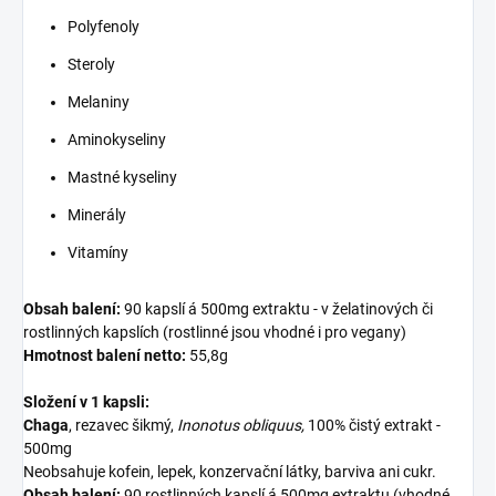
Polyfenoly
Steroly
Melaniny
Aminokyseliny
Mastné kyseliny
Minerály
Vitamíny
Obsah balení:
90 kapslí á 500mg extraktu - v želatinových či
rostlinných kapslích (rostlinné jsou vhodné i pro vegany)
Hmotnost balení
netto:
55,8g
Složení v 1 kapsli:
Chaga
, rezavec šikmý,
Inonotus obliquus,
100% čistý extrakt -
500mg
Neobsahuje kofein, lepek, konzervační látky, barviva ani cukr.
Obsah balení:
90 rostlinných kapslí á 500mg extraktu (vhodné