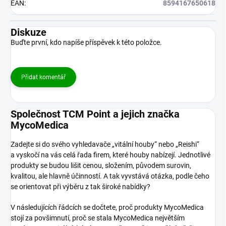
EAN
:
8594167650618
Diskuze
Buďte první, kdo napíše příspěvek k této položce.
Přidat komentář
Společnost TCM Point a jejich značka
MycoMedica
Zadejte si do svého vyhledavače „vitální houby“ nebo „Reishi“
a vyskočí na vás celá řada firem, které houby nabízejí. Jednotlivé
produkty se budou lišit cenou, složením, původem surovin,
kvalitou, ale hlavně účinností. A tak vyvstává otázka, podle čeho
se orientovat při výběru z tak široké nabídky?
V následujících řádcích se dočtete, proč produkty MycoMedica
stojí za povšimnutí, proč se stala MycoMedica největším