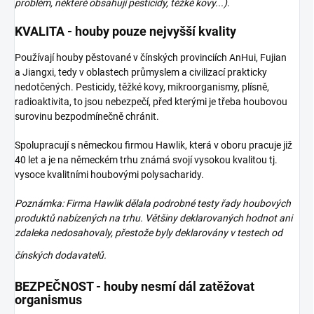
problém, některé obsahují pesticidy, těžké kovy...)
.
KVALITA - houby pouze nejvyšší kvality
Používají houby pěstované v čínských provinciích AnHui, Fujian
a Jiangxi, tedy v oblastech průmyslem a civilizací prakticky
nedotčených. Pesticidy, těžké kovy, mikroorganismy, plísně,
radioaktivita, to jsou nebezpečí, před kterými je třeba houbovou
surovinu bezpodmínečně chránit.
Spolupracují s německou firmou Hawlik, která v oboru pracuje již
40 let a je na německém trhu známá svojí vysokou kvalitou tj.
vysoce kvalitními houbovými polysacharidy.
Poznámka: Firma Hawlik dělala podrobné testy řady houbových
produktů nabízených na trhu. Většiny deklarovaných hodnot ani
zdaleka nedosahovaly, přestože byly deklarovány v testech od
čínských
dodavatelů.
BEZPEČNOST - houby nesmí dál zatěžovat
organismus