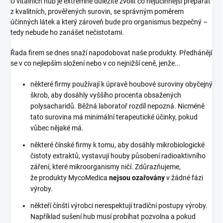
U vitálních hub je extrémně důležité zvolit co nejúčinnější preparát
z kvalitních, prověřených surovin, se správným poměrem
účinných látek a který zároveň bude pro organismus bezpečný –
tedy nebude ho zanášet nečistotami.
Řada firem se dnes snaží napodobovat naše produkty. Předhánějí
se v co nejlepším složení nebo v co nejnižší ceně, jenže...
některé firmy používají k úpravě houbové suroviny obyčejný
škrob, aby dosáhly vyššího procenta obsažených
polysacharidů. Běžná laboratoř rozdíl nepozná. Nicméně
tato surovina má minimální terapeutické účinky, pokud
vůbec nějaké má.
některé čínské firmy k tomu, aby dosáhly mikrobiologické
čistoty extraktů, vystavují houby působení radioaktivního
záření, které mikroorganismy ničí. Zdůrazňujeme,
že produkty MycoMedica
nejsou ozařovány
v žádné fázi
výroby.
někteří čínští výrobci nerespektují tradiční postupy výroby.
Například sušení hub musí probíhat pozvolna a pokud