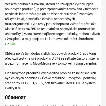
Veškerá houbová surovina, kterou používají pro výrobu jejich
houbových produktů, je před zpracováním testována v německé
nezávislé laboratoři Agrolab na více než 500 druhů známých
těžkých kovů, pesticidů a člověku nebezpečných
mikroorganismů. Tyto testy jsou schopni na vyžádání předložit.
Klasické testy rozšířili i o testování na polycyklické aromatické
uhlovodíky (PAHs), které mají karcinogenní účinky, mohou ovlivnit
vývoj plodu a mají spojitost i s kardiovaskulárními chorobami
viz
zde
.
Chtějte po Vašich dodavatelích houbových produktů, aby Vám
předložili testy na své produkty. Určitě se setkáte často s mlžením
a dezinformacemi. MycoMedica je v tomto velmi transparentní.
Finální výroba produktů MycoMedica probíhá za nejpřísnějších
hygienických podmínek v České republice. Pro výrobu používají
standardy ISO 9001/2009, certifikované HACCP, BIO a systém
kvality IFS.
ÚČINNOST