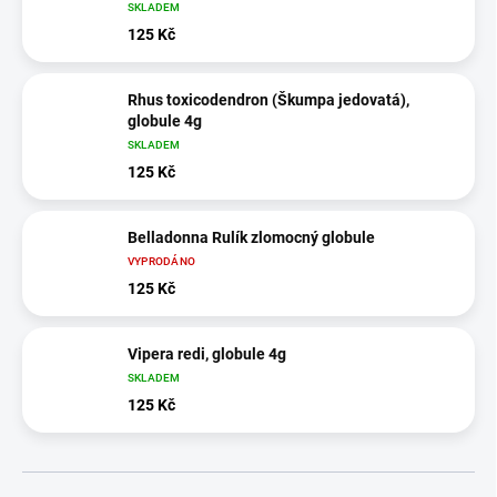
SKLADEM
125 Kč
Rhus toxicodendron (Škumpa jedovatá),
globule 4g
SKLADEM
125 Kč
Belladonna Rulík zlomocný globule
VYPRODÁNO
125 Kč
Vipera redi, globule 4g
SKLADEM
125 Kč