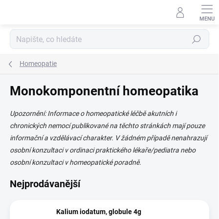
Přejít
na
obsah
Hledat
Homeopatie
Monokomponentní homeopatika
Upozornění: Informace o homeopatické léčbě akutních i
chronických nemocí publikované na těchto stránkách mají pouze
informační a vzdělávací charakter. V žádném případě nenahrazují
osobní konzultaci v ordinaci praktického lékaře/pediatra nebo
osobní konzultaci v homeopatické poradně.
Nejprodávanější
Kalium iodatum, globule 4g