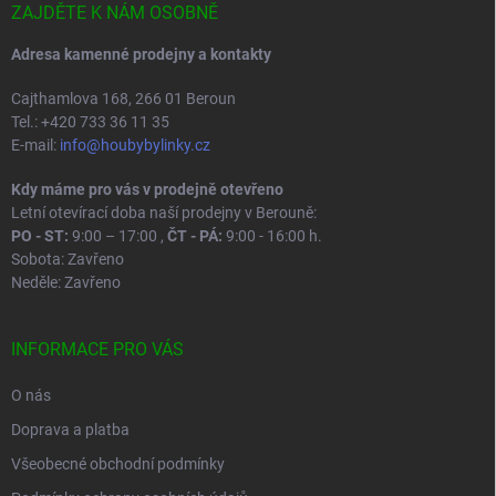
ý
í
ZAJDĚTE K NÁM OSOBNĚ
p
i
Adresa kamenné prodejny a kontakty
s
u
Cajthamlova 168, 266 01 Beroun
Tel.: +420 733 36 11 35
E-mail:
info@houbybylinky.cz
Kdy máme pro vás v prodejně otevřeno
Letní otevírací doba naší prodejny v Berouně:
PO - ST:
9:00 – 17:00 ,
ČT - PÁ:
9:00 - 16:00 h.
Sobota: Zavřeno
Neděle: Zavřeno
INFORMACE PRO VÁS
O nás
Doprava a platba
Všeobecné obchodní podmínky