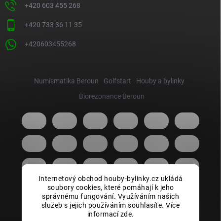
+420 603 455 268
+420 733 36 11 35
+420603455268
Numismatika Beroun
Golfstart
Houby a bylinky
Biorezonance Beroun
Internetový obchod houby-bylinky.cz ukládá
soubory cookies, které pomáhají k jeho
správnému fungování. Využíváním našich
služeb s jejich používáním souhlasíte. Více
informací zde.