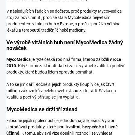
V následujících řádcích se dočtete, proč produkty MycoMedica
stojí za povšimnutí, proč se stala MycoMedica největším
producentem vitálních hub v Evropě, a proč je používá většina
lékařů a terapeutů tradiční čínské medicíny.
Ve výrobě vitálních hub není MycoMedica žádný
nováček
MycoMedica
je ryze česká rodinná firma, kterou založili
v roce
2010.
Když firmu zakládali, dali si za cíl vyrábět kvalitní a poctivé
produkty, které budou lidem opravdu pomáhat.
A to se jim daří. Ročně si jejich produkty koupí více jak čtvrt
miliónu zákazníků z celého světa. Jsou za to rádi. Sázka na
kvalitu a poctivý přístup se jim vyplatila.
MycoMedica se drží tří zásad
Filosofie jejich společnosti je jednoduchá, ale jasná. Vyrábí
a prodávají produkty, které jsou:
kvalitní
,
bezpečné
a hlavně
účinné
. K tomu, aby své vize dosáhli, rozhodli se vyhledat