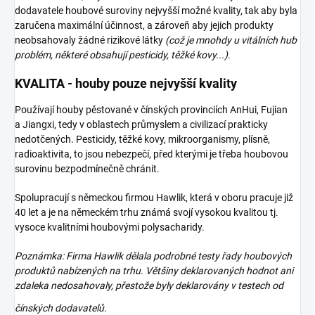
dodavatele houbové suroviny nejvyšší možné kvality, tak aby byla
zaručena maximální účinnost, a zároveň aby jejich produkty
neobsahovaly žádné rizikové látky
(což je mnohdy u vitálních hub
problém, některé obsahují pesticidy, těžké kovy...)
.
KVALITA - houby pouze nejvyšší kvality
Používají houby pěstované v čínských provinciích AnHui, Fujian
a Jiangxi, tedy v oblastech průmyslem a civilizací prakticky
nedotčených. Pesticidy, těžké kovy, mikroorganismy, plísně,
radioaktivita, to jsou nebezpečí, před kterými je třeba houbovou
surovinu bezpodmínečně chránit.
Spolupracují s německou firmou Hawlik, která v oboru pracuje již
40 let a je na německém trhu známá svojí vysokou kvalitou tj.
vysoce kvalitními houbovými polysacharidy.
Poznámka: Firma Hawlik dělala podrobné testy řady houbových
produktů nabízených na trhu. Většiny deklarovaných hodnot ani
zdaleka nedosahovaly, přestože byly deklarovány v testech od
čínských
dodavatelů.