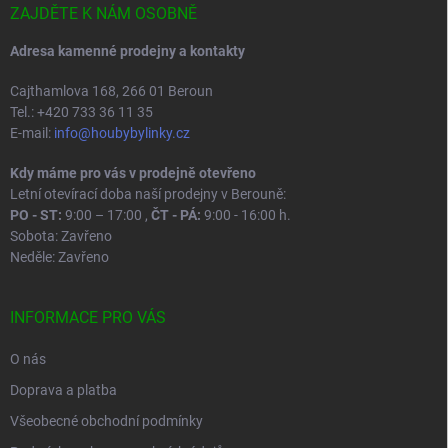
í
ZAJDĚTE K NÁM OSOBNĚ
Adresa kamenné prodejny a kontakty
Cajthamlova 168, 266 01 Beroun
Tel.: +420 733 36 11 35
E-mail:
info@houbybylinky.cz
Kdy máme pro vás v prodejně otevřeno
Letní otevírací doba naší prodejny v Berouně:
PO - ST:
9:00 – 17:00 ,
ČT - PÁ:
9:00 - 16:00 h.
Sobota: Zavřeno
Neděle: Zavřeno
INFORMACE PRO VÁS
O nás
Doprava a platba
Všeobecné obchodní podmínky