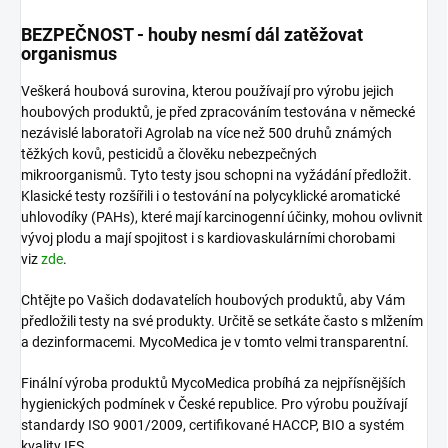
BEZPEČNOST - houby nesmí dál zatěžovat
organismus
Veškerá houbová surovina, kterou používají pro výrobu jejich
houbových produktů, je před zpracováním testována v německé
nezávislé laboratoři Agrolab na více než 500 druhů známých
těžkých kovů, pesticidů a člověku nebezpečných
mikroorganismů. Tyto testy jsou schopni na vyžádání předložit.
Klasické testy rozšířili i o testování na polycyklické aromatické
uhlovodíky (PAHs), které mají karcinogenní účinky, mohou ovlivnit
vývoj plodu a mají spojitost i s kardiovaskulárními chorobami
viz
zde
.
Chtějte po Vašich dodavatelích houbových produktů, aby Vám
předložili testy na své produkty. Určitě se setkáte často s mlžením
a dezinformacemi. MycoMedica je v tomto velmi transparentní.
Finální výroba produktů MycoMedica probíhá za nejpřísnějších
hygienických podmínek v České republice. Pro výrobu používají
standardy ISO 9001/2009, certifikované HACCP, BIO a systém
kvality IFS.