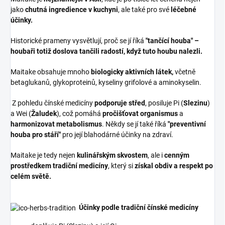
jako
chutná ingredience v kuchyni
, ale také pro své
léčebné
účinky.
Historické prameny vysvětlují, proč se jí říká
"tančící houba" –
houbaři totiž doslova tančili radostí, když tuto houbu nalezli.
Maitake obsahuje mnoho
biologicky aktivních látek,
včetně
betaglukanů, glykoproteinů, kyseliny grifolové a aminokyselin.
Z pohledu čínské medicíny
podporuje střed
, posiluje Pi (
Slezinu
)
a Wei (
Žaludek
), což pomáhá
pročišťovat organismus
a
harmonizovat metabolismus
. Někdy se jí také říká
"preventivní
houba pro stáří"
pro její blahodárné účinky na zdraví.
Maitake je tedy nejen
kulinářským skvostem
, ale i
cenným
prostředkem tradiční medicíny
, který si
získal obdiv a respekt po
celém světě.
Účinky podle tradiční čínské medicíny