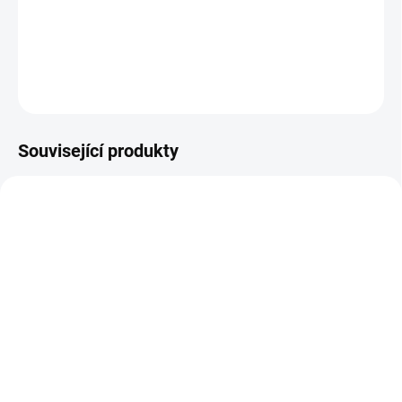
DETAILNÍ INFORMACE
ZEPTAT SE
HLÍDAT
Související produkty
MAITAKE-PRO
MAITAKE
SKLADEM
SKLADEM
Maitake PRO 35%
Maitake trsnatec
glukanů BIO 90 kapslí
lupenitý 30%
polysacharidů, 90 kapslí
890 Kč