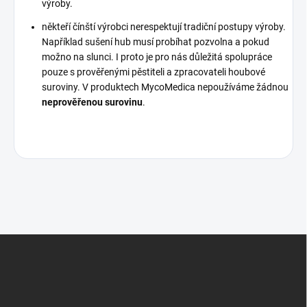
výroby.
někteří čínští výrobci nerespektují tradiční postupy výroby.
Například sušení hub musí probíhat pozvolna a pokud
možno na slunci. I proto je pro nás důležitá spolupráce
pouze s prověřenými pěstiteli a zpracovateli houbové
suroviny. V produktech MycoMedica nepoužíváme žádnou
neprověřenou surovinu
.
Z
á
p
a
t