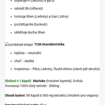
doplňuje Pi (Slezinu) a její Qi
odvádí Shi (vlhkost)
tonizuje Shen (Ledviny) a Gan (Játra)
pročišťuje Re (horkost)
uklidňuje ducha Shen
TCM charakteristika
teplota – neutrální
chuť – sladká
tropismus – Plíce, Ledviny, Tlusté střevo (všech pět okruhů)
Složení v 1 kapsli:
Maitake
(trsnatec lupenitý,
Grifola
frondosa
) 100% čistý extrakt - 500mg
Obsah balení:
90 kapslí á 500 mg extraktu (vhodné i pro vegany)
Hmotnost balení netto:
53 g