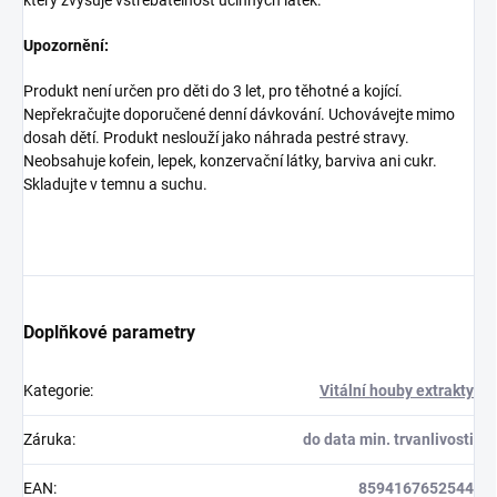
který zvyšuje vstřebatelnost účinných látek.
Upozornění:
Produkt není určen pro děti do 3 let, pro těhotné a kojící.
Nepřekračujte doporučené denní dávkování. Uchovávejte mimo
dosah dětí. Produkt neslouží jako náhrada pestré stravy.
Neobsahuje kofein, lepek, konzervační látky, barviva ani cukr.
Skladujte v temnu a suchu.
Doplňkové parametry
Kategorie
:
Vitální houby extrakty
Záruka
:
do data min. trvanlivosti
EAN
:
8594167652544