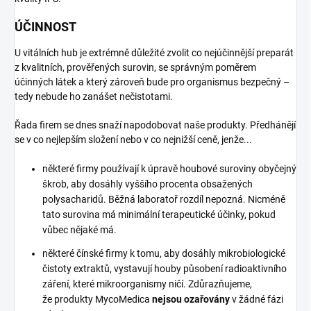
ÚČINNOST
U vitálních hub je extrémně důležité zvolit co nejúčinnější preparát
z kvalitních, prověřených surovin, se správným poměrem
účinných látek a který zároveň bude pro organismus bezpečný –
tedy nebude ho zanášet nečistotami.
Řada firem se dnes snaží napodobovat naše produkty. Předhánějí
se v co nejlepším složení nebo v co nejnižší ceně, jenže...
některé firmy používají k úpravě houbové suroviny obyčejný
škrob, aby dosáhly vyššího procenta obsažených
polysacharidů. Běžná laboratoř rozdíl nepozná. Nicméně
tato surovina má minimální terapeutické účinky, pokud
vůbec nějaké má.
některé čínské firmy k tomu, aby dosáhly mikrobiologické
čistoty extraktů, vystavují houby působení radioaktivního
záření, které mikroorganismy ničí. Zdůrazňujeme,
že produkty MycoMedica
nejsou ozařovány
v žádné fázi