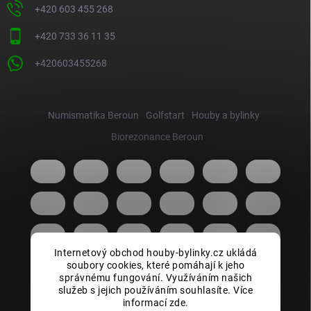
+420 603 455 268
+420 733 36 11 35
+420603455268
Numismatika Beroun
Golfstart
Houby a bylinky
Biorezonance Beroun
Internetový obchod houby-bylinky.cz ukládá
soubory cookies, které pomáhají k jeho
správnému fungování. Využíváním našich
služeb s jejich používáním souhlasíte. Více
informací zde.