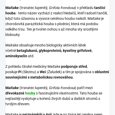
Maitake
(trsnatec lupenitý,
Grifola frondosa
) v překladu
tančící
houba
- tento název vychází z reakcí hledačů, kteří radostí tančili,
když tuto úžasnou a vysoce ceněnou houbu nalezli. Maitake je
chorošovitá parazitická houba s plodnicí, která má podobu
velkého trsu. Ten je tvořen nohou s až mnoha sty srostlými
klobouky.
Maitake obsahuje mnoho biologicky aktivních látek
včetně
betaglukanů, glykoproteinů, kyseliny grifolové,
aminokyselin
atd.
Z pohledu čínské medicíny Maitake
podporuje střed
,
posiluje
Pi
(Slezinu) a
Wei
(Žaludek) a tím je spojována s
oblastmi
souvisejícími s metabolickou rovnováhou.
Maitake
(trsnatec lupenitý,
Grifola frondosa
) patří mezi
dřevokazné
houby
s fascinujícími vlastnostmi. Tato houba se
nejčastěji vyskytuje u kořenů živých dubů a dalších stromů s
tvrdým dřevem.
Maitake je
nejznámější v Asii
, kde je po tisíce let ceněna nejen