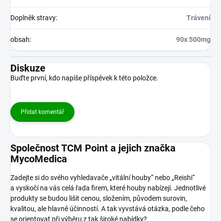
Doplněk stravy
:
Trávení
obsah
:
90x 500mg
Diskuze
Buďte první, kdo napíše příspěvek k této položce.
Přidat komentář
Společnost TCM Point a jejich značka
MycoMedica
Zadejte si do svého vyhledavače „vitální houby“ nebo „Reishi“
a vyskočí na vás celá řada firem, které houby nabízejí. Jednotlivé
produkty se budou lišit cenou, složením, původem surovin,
kvalitou, ale hlavně účinností. A tak vyvstává otázka, podle čeho
se orientovat při výběru z tak široké nabídky?