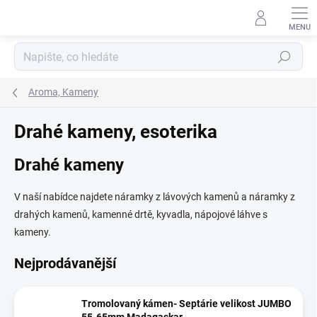
Přejít
na
obsah
Hledat
Aroma, Kameny
Drahé kameny, esoterika
Drahé kameny
V naší nabídce najdete náramky z lávových kamenů a náramky z
drahých kamenů, kamenné drtě, kyvadla, nápojové láhve s
kameny.
Nejprodávanější
Tromolovaný kámen- Septárie velikost JUMBO
55-65mm Madagaskar