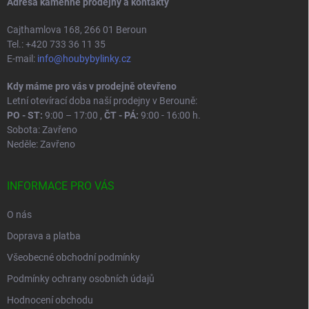
Adresa kamenné prodejny a kontakty
s
u
Cajthamlova 168, 266 01 Beroun
Tel.: +420 733 36 11 35
E-mail:
info@houbybylinky.cz
Kdy máme pro vás v prodejně otevřeno
Letní otevírací doba naší prodejny v Berouně:
PO - ST:
9:00 – 17:00 ,
ČT - PÁ:
9:00 - 16:00 h.
Sobota: Zavřeno
Neděle: Zavřeno
INFORMACE PRO VÁS
O nás
Doprava a platba
Všeobecné obchodní podmínky
Podmínky ochrany osobních údajů
Hodnocení obchodu