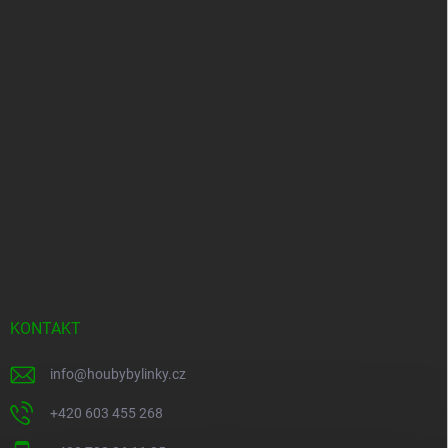
KONTAKT
info
@
houbybylinky.cz
+420 603 455 268