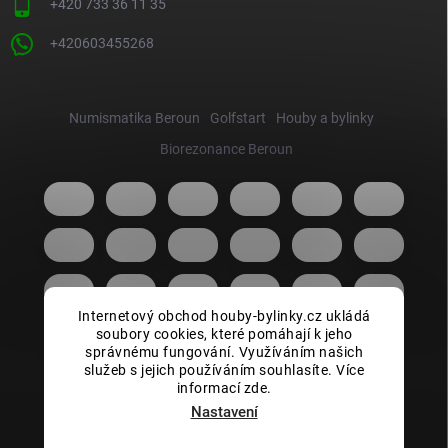
+420 733 36 11 35
+420603455268
Numismatika Beroun
Golfstart
Houby a bylinky
Biorezonance Beroun
Internetový obchod houby-bylinky.cz ukládá
soubory cookies, které pomáhají k jeho
správnému fungování. Využíváním našich
služeb s jejich používáním souhlasíte. Více
informací zde.
Nastavení