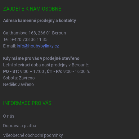
t
í
ZAJDĚTE K NÁM OSOBNĚ
Adresa kamenné prodejny a kontakty
Cajthamlova 168, 266 01 Beroun
Tel.: +420 733 36 11 35
E-mail:
info@houbybylinky.cz
Kdy máme pro vás v prodejně otevřeno
Letní otevírací doba naší prodejny v Berouně:
PO - ST:
9:00 – 17:00 ,
ČT - PÁ:
9:00 - 16:00 h.
Sobota: Zavřeno
Neděle: Zavřeno
INFORMACE PRO VÁS
O nás
Doprava a platba
Všeobecné obchodní podmínky