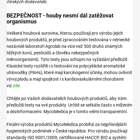
čínských
dodavatelů.
BEZPEČNOST - houby nesmí dál zatěžovat
organismus
Veškerá houbová surovina, kterou používají pro výrobu jejich
houbových produktů, je před zpracováním testována v německé
nezávislé laboratoři Agrolab na více než 500 druhů známých
těžkých kovů, pesticidů a člověku nebezpečných
mikroorganismů. Tyto testy jsou schopni na vyžádání předložit.
Klasické testy rozšířili i o testování na polycyklické aromatické
uhlovodíky (PAHs), které mají karcinogenní účinky, mohou ovlivnit
vývoj plodu a mají spojitost i s kardiovaskulárními chorobami
viz
zde
.
Chtějte po Vašich dodavatelích houbových produktů, aby Vám
předložili testy na své produkty. Určitě se setkáte často s mlžením
a dezinformacemi. MycoMedica je v tomto velmi transparentní.
Finální výroba produktů MycoMedica probíhá za nejpřísnějších
hygienických podmínek v České republice. Pro výrobu používají
standardy ISO 9001/2009, certifikované HACCP, BIO a systém