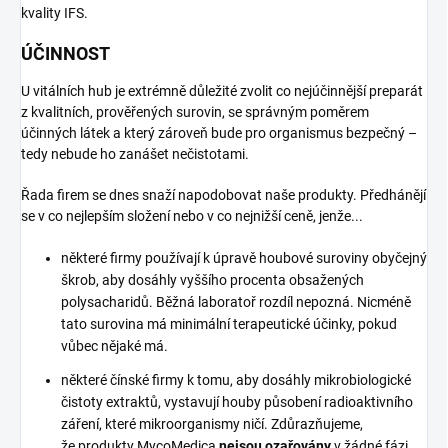
kvality IFS.
ÚČINNOST
U vitálních hub je extrémně důležité zvolit co nejúčinnější preparát
z kvalitních, prověřených surovin, se správným poměrem
účinných látek a který zároveň bude pro organismus bezpečný –
tedy nebude ho zanášet nečistotami.
Řada firem se dnes snaží napodobovat naše produkty. Předhánějí
se v co nejlepším složení nebo v co nejnižší ceně, jenže...
některé firmy používají k úpravě houbové suroviny obyčejný
škrob, aby dosáhly vyššího procenta obsažených
polysacharidů. Běžná laboratoř rozdíl nepozná. Nicméně
tato surovina má minimální terapeutické účinky, pokud
vůbec nějaké má.
některé čínské firmy k tomu, aby dosáhly mikrobiologické
čistoty extraktů, vystavují houby působení radioaktivního
záření, které mikroorganismy ničí. Zdůrazňujeme,
že produkty MycoMedica
nejsou ozařovány
v žádné fázi