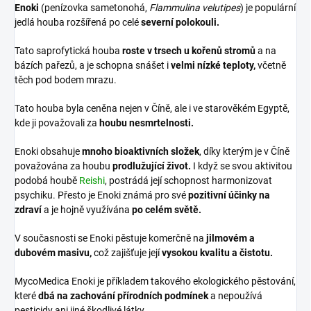
Enoki
(penízovka sametonohá,
Flammulina velutipes
) je populární
jedlá houba rozšířená po celé
severní polokouli.
Tato saprofytická houba
roste v trsech u kořenů stromů
a na
bázích pařezů, a je schopna snášet i
velmi nízké teploty,
včetně
těch pod bodem mrazu.
Tato houba byla ceněna nejen v Číně, ale i ve starověkém Egyptě,
kde ji považovali za
houbu nesmrtelnosti.
Enoki obsahuje
mnoho bioaktivních složek
, díky kterým je v Číně
považována za houbu
prodlužující život.
I když se svou aktivitou
podobá houbě
Reishi
, postrádá její schopnost harmonizovat
psychiku. Přesto je Enoki známá pro své
pozitivní účinky na
zdraví
a je hojně využívána
po celém světě.
V současnosti se Enoki pěstuje komerčně na
jilmovém a
dubovém masivu,
což zajišťuje její
vysokou kvalitu a čistotu.
MycoMedica Enoki je příkladem takového ekologického pěstování,
které
dbá na zachování přírodních podmínek
a nepoužívá
pesticidy ani jiné škodlivé látky.