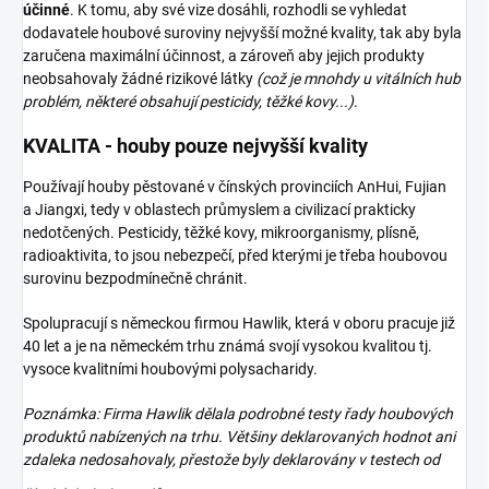
účinné
. K tomu, aby své vize dosáhli, rozhodli se vyhledat
dodavatele houbové suroviny nejvyšší možné kvality, tak aby byla
zaručena maximální účinnost, a zároveň aby jejich produkty
neobsahovaly žádné rizikové látky
(což je mnohdy u vitálních hub
problém, některé obsahují pesticidy, těžké kovy...)
.
KVALITA - houby pouze nejvyšší kvality
Používají houby pěstované v čínských provinciích AnHui, Fujian
a Jiangxi, tedy v oblastech průmyslem a civilizací prakticky
nedotčených. Pesticidy, těžké kovy, mikroorganismy, plísně,
radioaktivita, to jsou nebezpečí, před kterými je třeba houbovou
surovinu bezpodmínečně chránit.
Spolupracují s německou firmou Hawlik, která v oboru pracuje již
40 let a je na německém trhu známá svojí vysokou kvalitou tj.
vysoce kvalitními houbovými polysacharidy.
Poznámka: Firma Hawlik dělala podrobné testy řady houbových
produktů nabízených na trhu. Většiny deklarovaných hodnot ani
zdaleka nedosahovaly, přestože byly deklarovány v testech od