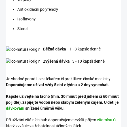
Antioxidační polyfenoly
Isoflavony
Sterol
Běžná dávka
1 - 3 kapsle denně
Zvýšená dávka
3 - 10 kapslí denně
Je vhodné poradit se s lékařem či praktikem čínské medicíny.
Doporučujeme užívat vždy 5 dní v týdnu a 2 dny vynechat.
Kapsle užívejte na lačno (min. 30 minut před jídlem či 60 minut
po jídle), zapíjejte vodou nebo slabým zeleným čajem.
U dětí je
dávkování
snížené úměrně věku.
Při užívání vitálních hub doporučujeme zvýšit příjem
vitamínu C
,
který zvyšuje vstřebatelnost účinných látek.