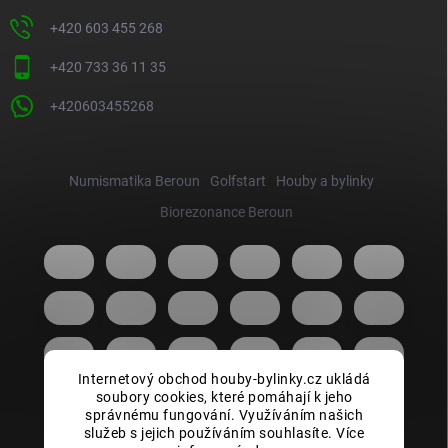
+420 603 455 268
+420 733 36 11 35
+420603455268
Numismatika Beroun
Golfstart
Houby a bylinky
Biorezonance Beroun
Internetový obchod houby-bylinky.cz ukládá
soubory cookies, které pomáhají k jeho
správnému fungování. Využíváním našich
služeb s jejich používáním souhlasíte. Více