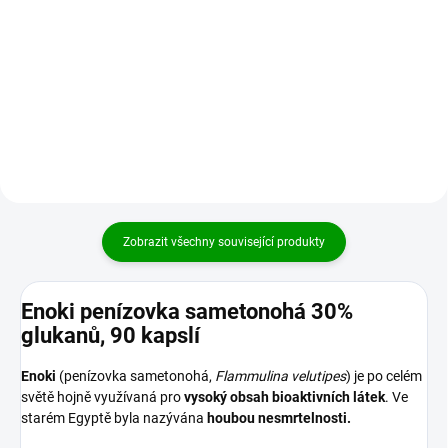
Reishi (ganoderma neboli
China, Chinovník žlutočervený, je
lesklokorka lesklá) je jednou
jednosložkový homeopatický
z nejužívanějších vitálních hub.
léčivý přípravek bez schválených
V tradiční čínské medicíně se
léčebných indikací pro perorální
využívá po tisíciletí pro své...
užití. kód...
Zobrazit všechny související produkty
Enoki penízovka sametonohá 30%
glukanů, 90 kapslí
Enoki
(penízovka sametonohá,
Flammulina velutipes
) je po celém
světě hojně využívaná pro
vysoký obsah bioaktivních látek
. Ve
starém Egyptě byla nazývána
houbou nesmrtelnosti.