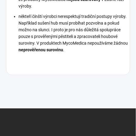
výroby.
někteří čínští výrobci nerespektují tradiční postupy výroby.
Například sušení hub musí probíhat pozvolna a pokud
možno na slunci. I proto je pro nás důležitá spolupráce
pouze s prověřenými pěstiteli a zpracovateli houbové
suroviny. V produktech MycoMedica nepoužíváme žádnou
neprověřenou surovinu
.
Z
á
p
a