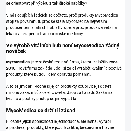
se orientovat při výběru z tak široké nabídky?
V následujících řádcích se dočtete, proč produkty MycoMedica
stojí za povšimnutí, proč se stala MycoMedica největším
producentem vitálních hub v Evropě, a proč je používá většina
lékařů a terapeutů tradiční čínské medicíny.
Ve výrobě vitálních hub není MycoMedica žádný
nováček
MycoMedica
je ryze česká rodinná firma, kterou založili
v roce
2010.
Když firmu zakládali, dali si za cíl vyrábět kvalitní a poctivé
produkty, které budou lidem opravdu pomáhat.
A to se jim daří. Ročně si jejich produkty koupí více jak čtvrt
miliónu zákazníků z celého světa. Jsou za to rádi. Sázka na
kvalitu a poctivý přístup se jim vyplatila.
MycoMedica se drží tří zásad
Filosofie jejich společnosti je jednoduchá, ale jasná. Vyrábí
a prodávají produkty, které jsou:
kvalitní
,
bezpečné
a hlavně