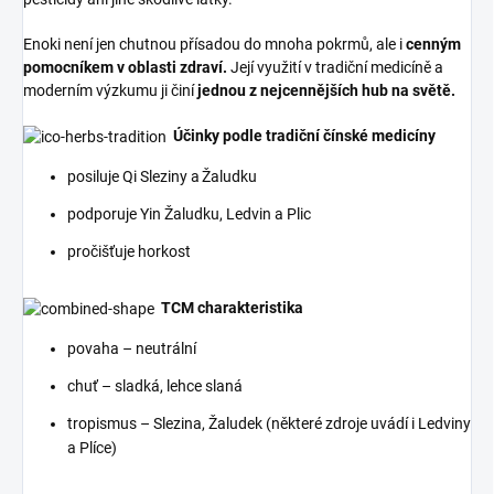
Enoki není jen chutnou přísadou do mnoha pokrmů, ale i
cenným
pomocníkem v oblasti zdraví.
Její využití v tradiční medicíně a
moderním výzkumu ji činí
jednou z nejcennějších hub na světě.
Účinky podle tradiční čínské medicíny
posiluje
Qi
S
leziny a
Ž
aludku
podporuje
Yin
Ž
alud
k
u,
L
edvin
a P
lic
pročišťuje horkost
TCM charakteristika
povaha – neutrální
chuť – sladká, lehce slaná
tropismus – Slezina, Žaludek
(některé zdroje uvádí i
L
edviny
a
P
líce)