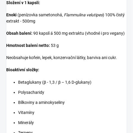
Složení v 1 kapsli:
Enoki
(penízovka sametonohá,
Flammulina velutipes
) 100% čistý
extrakt - 500mg
Obsah balení:
90 kapslí á 500 mg extraktu (vhodné i pro vegany)
Hmotnost balení netto:
53 g
Neobsahuje kofein, lepek, konzervační látky, barviva ani cukr.
Bioaktivní složky:
Betaglukany (β - 1,3 / β – 1,6 D-glukany)
Polysacharidy
Bílkoviny a aminokyseliny
Vitamíny
Minerály
Terpeny