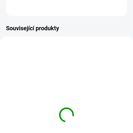
ZEPTAT SE
HLÍDAT
Související produkty
DOPORUČUJEME
REISHI
2578/CH
SKLADEM
SKLADEM
REISHI v optimální
CHINA cinchona
koncentraci 90 x 500mg
succirubra globule
690 Kč
125 Kč
Do košíku
Detail