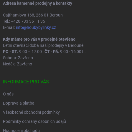
y
Adresa kamenné prodejny a kontakty
v
ý
Cajthamlova 168, 266 01 Beroun
p
Tel.: +420 733 36 11 35
i
E-mail:
info@houbybylinky.cz
s
u
Kdy máme pro vás v prodejně otevřeno
Letní otevírací doba naší prodejny v Berouně:
PO - ST:
9:00 – 17:00 ,
ČT - PÁ:
9:00 - 16:00 h.
Sobota: Zavřeno
Neděle: Zavřeno
INFORMACE PRO VÁS
O nás
Doprava a platba
Všeobecné obchodní podmínky
Podmínky ochrany osobních údajů
Hodnocení obchodu