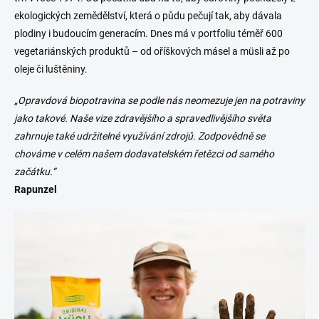
ekologických zemědělství, která o půdu pečují tak, aby dávala
plodiny i budoucím generacím. Dnes má v portfoliu téměř 600
vegetariánských produktů – od oříškových másel a müsli až po
oleje či luštěniny.
„Opravdová biopotravina se podle nás neomezuje jen na potraviny
jako takové. Naše vize zdravějšího a spravedlivějšího světa
zahrnuje také udržitelné využívání zdrojů. Zodpovědně se
chováme v celém našem dodavatelském řetězci od samého
začátku.“
Rapunzel