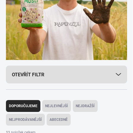
OTEVŘÍT FILTR
Ř
a
DOPORUČUJEME
NEJLEVNĚJŠÍ
NEJDRAŽŠÍ
z
e
NEJPRODÁVANĚJŠÍ
ABECEDNĚ
n
í
11
položek celkem