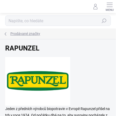
Přejít
na
obsah
Hledat
Prodávané značky
RAPUNZEL
Jeden z předních výrobců biopotravin v Evropě Rapunzel přišel na
trh v roce 1974. Od počátku dbá na to, aby suroviny pocházely z