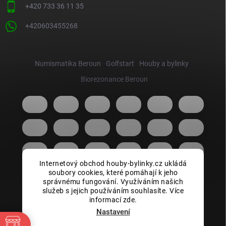
+420 733 36 11 35
+420603455268
Numismatika Beroun
Golfstart
Houby a bylinky
Biorezonance Beroun
Internetový obchod houby-bylinky.cz ukládá
soubory cookies, které pomáhají k jeho
správnému fungování. Využíváním našich
služeb s jejich používáním souhlasíte. Více
informací zde.
Nastavení