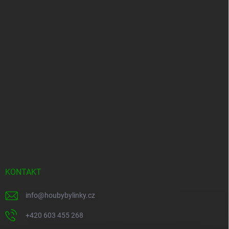
KONTAKT
info
@
houbybylinky.cz
+420 603 455 268