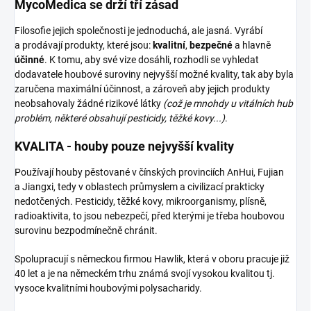
MycoMedica se drží tří zásad
Filosofie jejich společnosti je jednoduchá, ale jasná. Vyrábí
a prodávají produkty, které jsou:
kvalitní
,
bezpečné
a hlavně
účinné
. K tomu, aby své vize dosáhli, rozhodli se vyhledat
dodavatele houbové suroviny nejvyšší možné kvality, tak aby byla
zaručena maximální účinnost, a zároveň aby jejich produkty
neobsahovaly žádné rizikové látky
(což je mnohdy u vitálních hub
problém, některé obsahují pesticidy, těžké kovy...)
.
KVALITA - houby pouze nejvyšší kvality
Používají houby pěstované v čínských provinciích AnHui, Fujian
a Jiangxi, tedy v oblastech průmyslem a civilizací prakticky
nedotčených. Pesticidy, těžké kovy, mikroorganismy, plísně,
radioaktivita, to jsou nebezpečí, před kterými je třeba houbovou
surovinu bezpodmínečně chránit.
Spolupracují s německou firmou Hawlik, která v oboru pracuje již
40 let a je na německém trhu známá svojí vysokou kvalitou tj.
vysoce kvalitními houbovými polysacharidy.