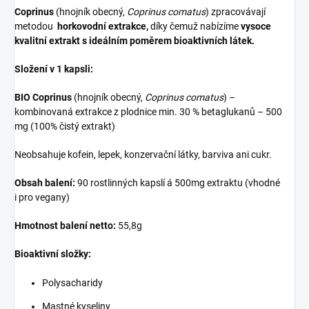
Coprinus
(hnojník obecný,
Coprinus comatus
) zpracovávají
metodou
horkovodní extrakce,
díky čemuž nabízíme
vysoce
kvalitní extrakt s ideálním poměrem bioaktivních látek.
Složení v 1 kapsli:
BIO Coprinus
(hnojník obecný,
Coprinus comatus
) –
kombinovaná extrakce z plodnice min. 30 % betaglukanů – 500
mg (100% čistý extrakt)
Neobsahuje kofein, lepek, konzervační látky, barviva ani cukr.
Obsah balení:
90 rostlinných kapslí á 500mg extraktu (vhodné
i pro vegany)
Hmotnost balení netto:
55,8g
Bioaktivní složky:
Polysacharidy
Mastné kyseliny