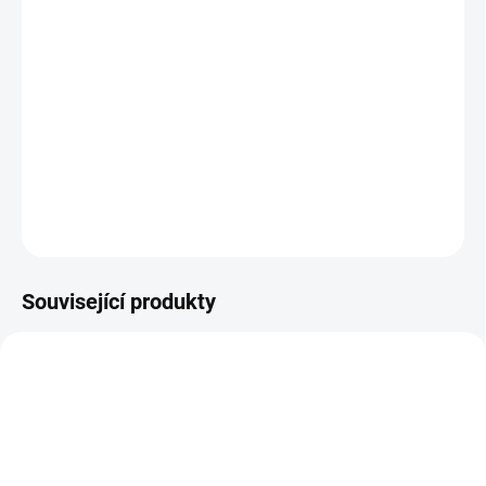
TCM charakteristika
teplota – neutrální
chuť – sladká
tropismus – Pi (Slezina), Wei (Žaludek)
DETAILNÍ INFORMACE
ZEPTAT SE
HLÍDAT
Související produkty
COPRINUS
298V-MY-BLOOD