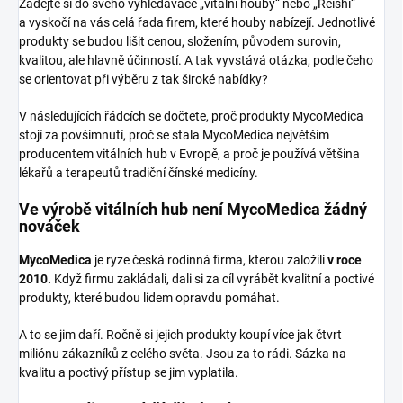
Zadejte si do svého vyhledavače „vitální houby“ nebo „Reishi“
a vyskočí na vás celá řada firem, které houby nabízejí. Jednotlivé
produkty se budou lišit cenou, složením, původem surovin,
kvalitou, ale hlavně účinností. A tak vyvstává otázka, podle čeho
se orientovat při výběru z tak široké nabídky?
V následujících řádcích se dočtete, proč produkty MycoMedica
stojí za povšimnutí, proč se stala MycoMedica největším
producentem vitálních hub v Evropě, a proč je používá většina
lékařů a terapeutů tradiční čínské medicíny.
Ve výrobě vitálních hub není MycoMedica žádný
nováček
MycoMedica
je ryze česká rodinná firma, kterou založili
v roce
2010.
Když firmu zakládali, dali si za cíl vyrábět kvalitní a poctivé
produkty, které budou lidem opravdu pomáhat.
A to se jim daří. Ročně si jejich produkty koupí více jak čtvrt
miliónu zákazníků z celého světa. Jsou za to rádi. Sázka na
kvalitu a poctivý přístup se jim vyplatila.