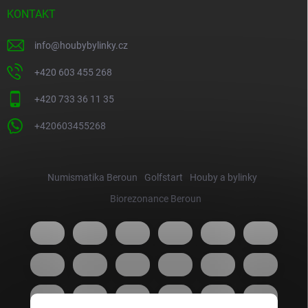
KONTAKT
info
@
houbybylinky.cz
+420 603 455 268
+420 733 36 11 35
+420603455268
Numismatika Beroun
Golfstart
Houby a bylinky
Biorezonance Beroun