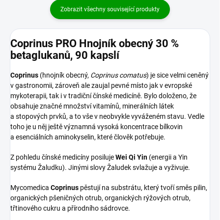
Zobrazit všechny související produkty
Coprinus PRO Hnojník obecný 30 %
betaglukanů, 90 kapslí
Coprinus
(hnojník obecný,
Coprinus comatus
) je sice velmi ceněný
v gastronomii, zároveň ale zaujal pevné místo jak v evropské
mykoterapii, tak i v tradiční čínské medicíně. Bylo doloženo, že
obsahuje značné množství vitamínů, minerálních látek
a stopových prvků, a to vše v neobvykle vyváženém stavu. Vedle
toho je u něj ještě významná vysoká koncentrace bílkovin
a esenciálních aminokyselin, které člověk potřebuje.
Z pohledu čínské medicíny posiluje
Wei Qi Yin
(energii a Yin
systému Žaludku). Jinými slovy Žaludek svlažuje a vyživuje.
Mycomedica
Coprinus
pěstují na substrátu, který tvoří směs pilin,
organických pšeničných otrub, organických rýžových otrub,
třtinového cukru a přírodního sádrovce.