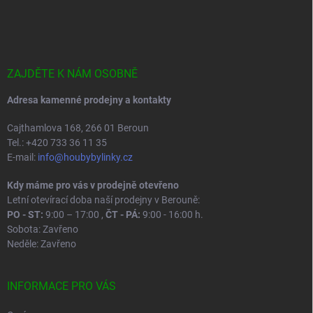
á
p
a
t
í
ZAJDĚTE K NÁM OSOBNĚ
Adresa kamenné prodejny a kontakty
Cajthamlova 168, 266 01 Beroun
Tel.: +420 733 36 11 35
E-mail:
info@houbybylinky.cz
Kdy máme pro vás v prodejně otevřeno
Letní otevírací doba naší prodejny v Berouně:
PO - ST:
9:00 – 17:00 ,
ČT - PÁ:
9:00 - 16:00 h.
Sobota: Zavřeno
Neděle: Zavřeno
INFORMACE PRO VÁS