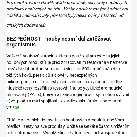
Poznámka: Firma Hawlik dělala podrobné testy řady houbových
produktů nabízených na trhu. Většiny deklarovaných hodnot ani
zdaleka nedosahovaly, přestože byly deklarovány v testech od
čínských
dodavatelů.
BEZPEČNOST - houby nesmí dál zatěžovat
organismus
Veškerá houbová surovina, kterou používají pro výrobu jejich
houbových produktů, je před zpracováním testována v německé
nezávislé laboratoři Agrolab na více než 500 druhů známých
těžkých kovů, pesticidů a člověku nebezpečných
mikroorganismů. Tyto testy jsou schopni na vyžádání předložit.
Klasické testy rozšířili i o testování na polycyklické aromatické
uhlovodíky (PAHs), které mají karcinogenní účinky, mohou ovlivnit
vývoj plodu a mají spojitost i s kardiovaskulárními chorobami
viz
zde
.
Chtějte po Vašich dodavatelích houbových produktů, aby Vám
předložili testy na své produkty. Určitě se setkáte často s mlžením
a dezinformacemi. MycoMedica je v tomto velmi transparentní.