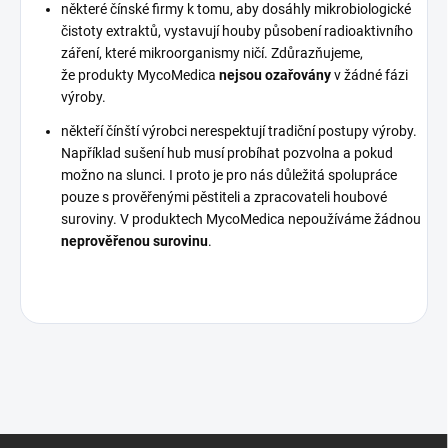
některé čínské firmy k tomu, aby dosáhly mikrobiologické
čistoty extraktů, vystavují houby působení radioaktivního
záření, které mikroorganismy ničí. Zdůrazňujeme,
že produkty MycoMedica
nejsou ozařovány
v žádné fázi
výroby.
někteří čínští výrobci nerespektují tradiční postupy výroby.
Například sušení hub musí probíhat pozvolna a pokud
možno na slunci. I proto je pro nás důležitá spolupráce
pouze s prověřenými pěstiteli a zpracovateli houbové
suroviny. V produktech MycoMedica nepoužíváme žádnou
neprověřenou surovinu
.
Z