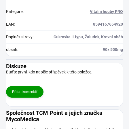
Kategorie
:
Vitální houby PRO
EAN
:
8594167654920
Doplněk stravy
:
Cukrovka II.typu, Žaludek, Krevní oběh
obsah
:
90x 500mg
Diskuze
Buďte první, kdo napíše příspěvek k této položce.
Přidat komentář
Společnost TCM Point a jejich značka
MycoMedica