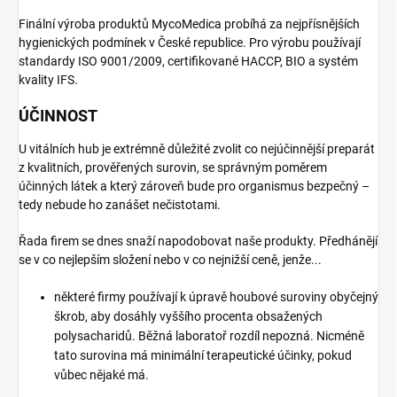
Finální výroba produktů MycoMedica probíhá za nejpřísnějších
hygienických podmínek v České republice. Pro výrobu používají
standardy ISO 9001/2009, certifikované HACCP, BIO a systém
kvality IFS.
ÚČINNOST
U vitálních hub je extrémně důležité zvolit co nejúčinnější preparát
z kvalitních, prověřených surovin, se správným poměrem
účinných látek a který zároveň bude pro organismus bezpečný –
tedy nebude ho zanášet nečistotami.
Řada firem se dnes snaží napodobovat naše produkty. Předhánějí
se v co nejlepším složení nebo v co nejnižší ceně, jenže...
některé firmy používají k úpravě houbové suroviny obyčejný
škrob, aby dosáhly vyššího procenta obsažených
polysacharidů. Běžná laboratoř rozdíl nepozná. Nicméně
tato surovina má minimální terapeutické účinky, pokud
vůbec nějaké má.