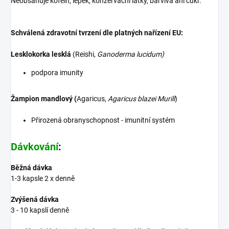
Neobsahuje kofein, lepek, konzervační látky, barviva ani cukr.
Schválená zdravotní tvrzení dle platných nařízení EU:
Lesklokorka lesklá
(Reishi,
Ganoderma lucidum)
podpora imunity
Žampion mandlový (
Agaricus,
Agaricus blazei Murill
)
Přirozená obranyschopnost - imunitní systém
Dávkování
:
Běžná dávka
1-3 kapsle 2 x denně
Zvýšená dávka
3 - 10 kapslí denně