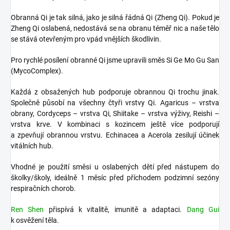
Obranná Qi je tak silná, jako je silná řádná Qi (Zheng Qi). Pokud je
Zheng Qi oslabená, nedostává se na obranu téměř nic a naše tělo
se stává otevřeným pro vpád vnějších škodlivin.
Pro rychlé posílení obranné Qi jsme upravili směs Si Ge Mo Gu San
(MycoComplex).
Každá z obsažených hub podporuje obrannou Qi trochu jinak.
Společně působí na všechny čtyři vrstvy Qi. Agaricus – vrstva
obrany, Cordyceps – vrstva Qi, Shiitake – vrstva výživy, Reishi –
vrstva krve. V kombinaci s kozincem ještě více podporují
a zpevňují obrannou vrstvu. Echinacea a Acerola zesilují účinek
vitálních hub.
Vhodné je použití směsi u oslabených dětí před nástupem do
školky/školy, ideálně 1 měsíc před příchodem podzimní sezóny
respiračních chorob.
Ren Shen
přispívá k vitalitě, imunitě a adaptaci.
Dang Gui
k osvěžení těla.