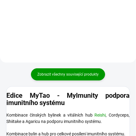
Základem tinktury ŽLUTÝ DRAK
Xue (krev) (doplňuje Qi krve)
jsou čínské bylinky neboli yao.
Pro dosažení maximální
účinnosti se používá jen ta
nejkvalitnější surovina a hotová...
Zobrazit všechny související produkty
Edice MyTao - MyImunity podpora
imunitního systému
Kombinace čínských bylinek a vitálních hub
Reishi
, Cordyceps,
Shiitake a Agaricu na podporu imunitního systému.
Kombinace bylin a hub pro celkové posílení imunitního systému.