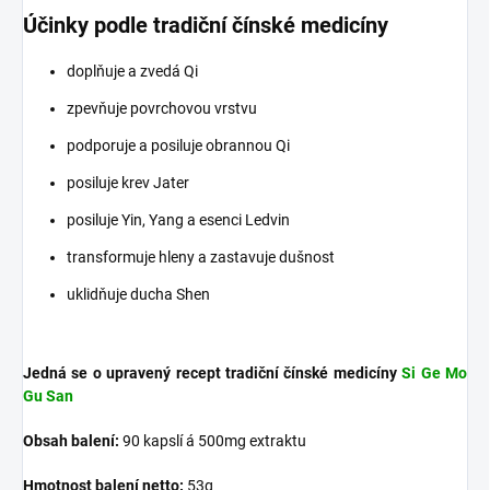
Účinky podle tradiční čínské medicíny
doplňuje a zvedá Qi
zpevňuje povrchovou vrstvu
podporuje a posiluje obrannou Qi
posiluje krev Jater
posiluje Yin, Yang a esenci Ledvin
transformuje hleny a zastavuje dušnost
uklidňuje ducha Shen
Jedná se o upravený recept tradiční čínské medicíny
Si Ge Mo
Gu San
Obsah balení:
90 kapslí á 500mg extraktu
Hmotnost balení netto:
53g