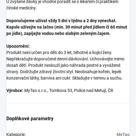
U zvýšené dávky je vhodné poradit se s lékařem či praktikem
čínské medicíny.
Doporučujeme užívat vždy 5 dní v týdnu a 2 dny vynechat.
Kapsle užívejte na lačno (min. 30 minut před jídlem či 60 minut
po jídle), zapíjejte vodou nebo slabým zeleným čajem.
Upozornění:
Produkt není určen pro děti do 3 let, těhotné a kojící ženy.
Nepřekračujte doporučené denní dávkování. Uchovávejte mimo
dosah dětí. Produkt neslouží jako náhrada pestré a vyvážené
stravy. Dodržujte zdravý životní styl. Neobsahuje kofein, lepek
konzervační látky, barviva ani cukr. Skladujte v temnu a suchu.
Výrobce:
MyTao s.r.o., Tomkova 53, Police nad Metují, ČR
Doplňkové parametry
Kategorie
:
MyTao