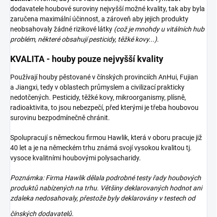
dodavatele houbové suroviny nejvyšší možné kvality, tak aby byla
zaručena maximální účinnost, a zároveň aby jejich produkty
neobsahovaly žádné rizikové látky
(což je mnohdy u vitálních hub
problém, některé obsahují pesticidy, těžké kovy...)
.
KVALITA - houby pouze nejvyšší kvality
Používají houby pěstované v čínských provinciích AnHui, Fujian
a Jiangxi, tedy v oblastech průmyslem a civilizací prakticky
nedotčených. Pesticidy, těžké kovy, mikroorganismy, plísně,
radioaktivita, to jsou nebezpečí, před kterými je třeba houbovou
surovinu bezpodmínečně chránit.
Spolupracují s německou firmou Hawlik, která v oboru pracuje již
40 let a je na německém trhu známá svojí vysokou kvalitou tj.
vysoce kvalitními houbovými polysacharidy.
Poznámka: Firma Hawlik dělala podrobné testy řady houbových
produktů nabízených na trhu. Většiny deklarovaných hodnot ani
zdaleka nedosahovaly, přestože byly deklarovány v testech od
čínských
dodavatelů.