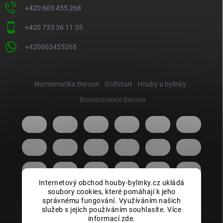
+420 603 455 268
+420 733 36 11 35
+420603455268
Numismatika Beroun
Golfstart
Houby a bylinky
Biorezonance Beroun
Internetový obchod houby-bylinky.cz ukládá
soubory cookies, které pomáhají k jeho
správnému fungování. Využíváním našich
služeb s jejich používáním souhlasíte. Více
informací zde.