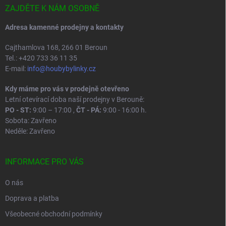
í
ZAJDĚTE K NÁM OSOBNĚ
Adresa kamenné prodejny a kontakty
Cajthamlova 168, 266 01 Beroun
Tel.: +420 733 36 11 35
E-mail:
info@houbybylinky.cz
Kdy máme pro vás v prodejně otevřeno
Letní otevírací doba naší prodejny v Berouně:
PO - ST:
9:00 – 17:00 ,
ČT - PÁ:
9:00 - 16:00 h.
Sobota: Zavřeno
Neděle: Zavřeno
INFORMACE PRO VÁS
O nás
Doprava a platba
Všeobecné obchodní podmínky