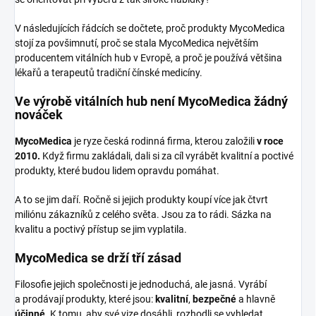
V následujících řádcích se dočtete, proč produkty MycoMedica
stojí za povšimnutí, proč se stala MycoMedica největším
producentem vitálních hub v Evropě, a proč je používá většina
lékařů a terapeutů tradiční čínské medicíny.
Ve výrobě vitálních hub není MycoMedica žádný
nováček
MycoMedica
je ryze česká rodinná firma, kterou založili
v roce
2010.
Když firmu zakládali, dali si za cíl vyrábět kvalitní a poctivé
produkty, které budou lidem opravdu pomáhat.
A to se jim daří. Ročně si jejich produkty koupí více jak čtvrt
miliónu zákazníků z celého světa. Jsou za to rádi. Sázka na
kvalitu a poctivý přístup se jim vyplatila.
MycoMedica se drží tří zásad
Filosofie jejich společnosti je jednoduchá, ale jasná. Vyrábí
a prodávají produkty, které jsou:
kvalitní
,
bezpečné
a hlavně
účinné
. K tomu, aby své vize dosáhli, rozhodli se vyhledat