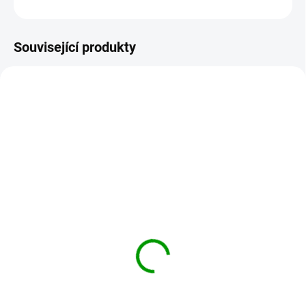
ZEPTAT SE
HLÍDAT
Související produkty
080-ZLUTY-DRAK
029-DANG-GUI
SKLADEM
SKLADEM
Žlutý drak 50ml -
Dang Gui 50ml - tinktura
tinktura z čínských
z čínských bylinek
bylinek
290 Kč
290 Kč
Do košíku
Do košíku
Účinky podle tradiční čínské
medicíny doplňuje a rozhýbává