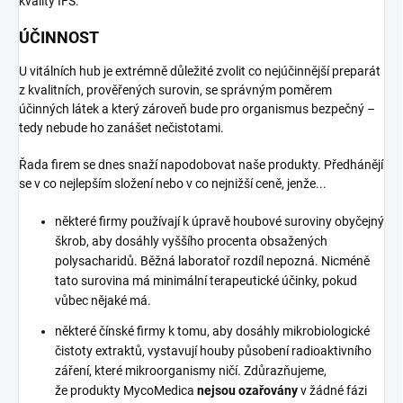
kvality IFS.
ÚČINNOST
U vitálních hub je extrémně důležité zvolit co nejúčinnější preparát
z kvalitních, prověřených surovin, se správným poměrem
účinných látek a který zároveň bude pro organismus bezpečný –
tedy nebude ho zanášet nečistotami.
Řada firem se dnes snaží napodobovat naše produkty. Předhánějí
se v co nejlepším složení nebo v co nejnižší ceně, jenže...
některé firmy používají k úpravě houbové suroviny obyčejný
škrob, aby dosáhly vyššího procenta obsažených
polysacharidů. Běžná laboratoř rozdíl nepozná. Nicméně
tato surovina má minimální terapeutické účinky, pokud
vůbec nějaké má.
některé čínské firmy k tomu, aby dosáhly mikrobiologické
čistoty extraktů, vystavují houby působení radioaktivního
záření, které mikroorganismy ničí. Zdůrazňujeme,
že produkty MycoMedica
nejsou ozařovány
v žádné fázi