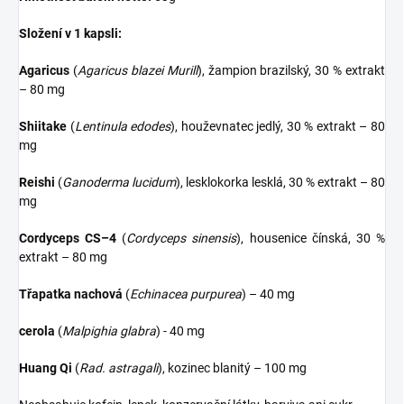
Složení v 1 kapsli:
Agaricus
(
Agaricus blazei Murill
), žampion brazilský, 30 % extrakt
– 80 mg
Shiitake
(
Lentinula edodes
), houževnatec jedlý, 30 % extrakt – 80
mg
Reishi
(
Ganoderma lucidum
), lesklokorka lesklá, 30 % extrakt – 80
mg
Cordyceps CS–4
(
Cordyceps sinensis
), housenice čínská, 30 %
extrakt – 80 mg
Třapatka nachová
(
Echinacea purpurea
) – 40 mg
cerola
(
Malpighia glabra
) - 40 mg
Huang Qi
(
Rad. astragali
), kozinec blanitý – 100 mg