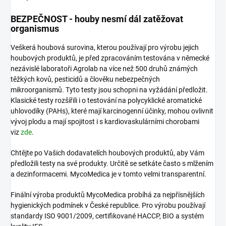
BEZPEČNOST - houby nesmí dál zatěžovat
organismus
Veškerá houbová surovina, kterou používají pro výrobu jejich
houbových produktů, je před zpracováním testována v německé
nezávislé laboratoři Agrolab na více než 500 druhů známých
těžkých kovů, pesticidů a člověku nebezpečných
mikroorganismů. Tyto testy jsou schopni na vyžádání předložit.
Klasické testy rozšířili i o testování na polycyklické aromatické
uhlovodíky (PAHs), které mají karcinogenní účinky, mohou ovlivnit
vývoj plodu a mají spojitost i s kardiovaskulárními chorobami
viz
zde
.
Chtějte po Vašich dodavatelích houbových produktů, aby Vám
předložili testy na své produkty. Určitě se setkáte často s mlžením
a dezinformacemi. MycoMedica je v tomto velmi transparentní.
Finální výroba produktů MycoMedica probíhá za nejpřísnějších
hygienických podmínek v České republice. Pro výrobu používají
standardy ISO 9001/2009, certifikované HACCP, BIO a systém