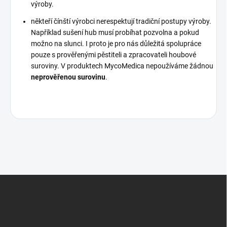
výroby.
někteří čínští výrobci nerespektují tradiční postupy výroby.
Například sušení hub musí probíhat pozvolna a pokud
možno na slunci. I proto je pro nás důležitá spolupráce
pouze s prověřenými pěstiteli a zpracovateli houbové
suroviny. V produktech MycoMedica nepoužíváme žádnou
neprověřenou surovinu
.
Z
á
p
a
t