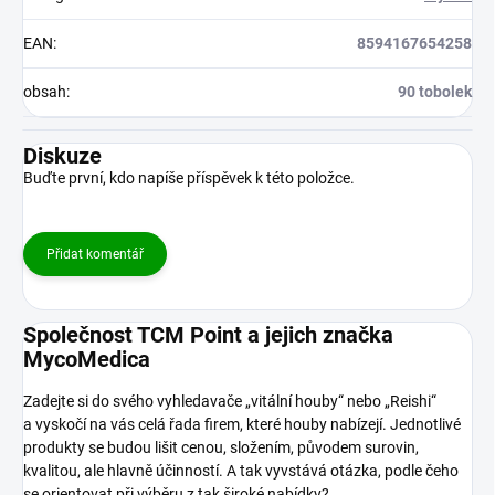
EAN
:
8594167654258
obsah
:
90 tobolek
Diskuze
Buďte první, kdo napíše příspěvek k této položce.
Přidat komentář
Společnost TCM Point a jejich značka
MycoMedica
Zadejte si do svého vyhledavače „vitální houby“ nebo „Reishi“
a vyskočí na vás celá řada firem, které houby nabízejí. Jednotlivé
produkty se budou lišit cenou, složením, původem surovin,
kvalitou, ale hlavně účinností. A tak vyvstává otázka, podle čeho
se orientovat při výběru z tak široké nabídky?