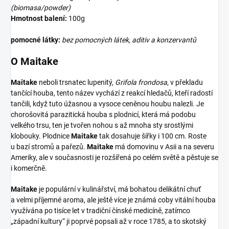
(biomasa/powder)
Hmotnost balení:
100g
pomocné látky:
bez pomocných látek, aditiv a konzervantů
O Maitake
Maitake
neboli trsnatec lupenitý,
Grifola frondosa
, v překladu
tančící houba, tento název vychází z reakcí hledačů, kteří radostí
tančili, když tuto úžasnou a vysoce ceněnou houbu nalezli. Je
chorošovitá parazitická houba s plodnicí, která má podobu
velkého trsu, ten je tvořen nohou s až mnoha sty srostlými
klobouky. Plodnice
Maitake
tak dosahuje šířky i 100 cm. Roste
u bazí stromů a pařezů.
Maitake
má domovinu v Asii a na severu
Ameriky, ale v současnosti je rozšířená po celém světě a pěstuje se
i komerčně.
Maitake
je populární v kulinářství, má bohatou delikátní chuť
a velmi příjemné aroma, ale ještě více je známá coby vitální houba
využívána po tisíce let v tradiční čínské medicíně, zatímco
„západní kultury“ ji poprvé popsali až v roce 1785, a to skotský