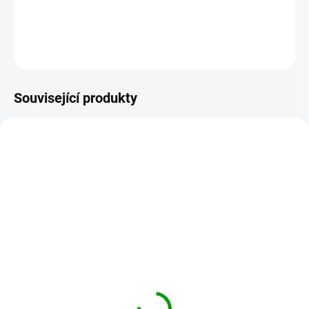
DETAILNÍ INFORMACE
ZEPTAT SE
HLÍDAT
Související produkty
MITAKE-DRIED
MAITAKE-PRO
SKLADEM
SKLADEM
Maitake - trsnatec
Maitake PRO 35%
lupenitý - sušený 100g
glukanů BIO 90 kapslí
199 Kč
890 Kč