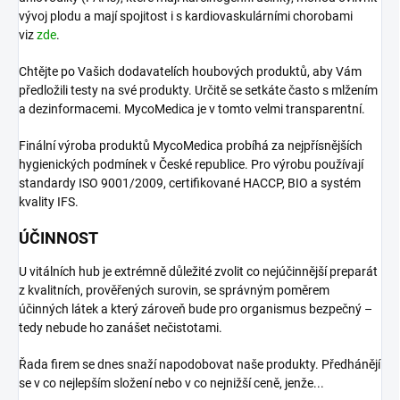
vývoj plodu a mají spojitost i s kardiovaskulárními chorobami
viz
zde
.
Chtějte po Vašich dodavatelích houbových produktů, aby Vám
předložili testy na své produkty. Určitě se setkáte často s mlžením
a dezinformacemi. MycoMedica je v tomto velmi transparentní.
Finální výroba produktů MycoMedica probíhá za nejpřísnějších
hygienických podmínek v České republice. Pro výrobu používají
standardy ISO 9001/2009, certifikované HACCP, BIO a systém
kvality IFS.
ÚČINNOST
U vitálních hub je extrémně důležité zvolit co nejúčinnější preparát
z kvalitních, prověřených surovin, se správným poměrem
účinných látek a který zároveň bude pro organismus bezpečný –
tedy nebude ho zanášet nečistotami.
Řada firem se dnes snaží napodobovat naše produkty. Předhánějí
se v co nejlepším složení nebo v co nejnižší ceně, jenže...