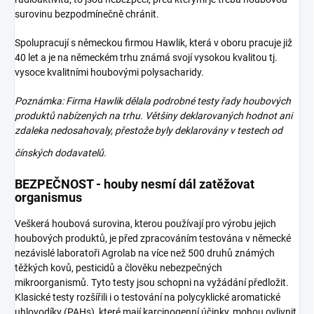
surovinu bezpodmínečně chránit.
Spolupracují s německou firmou Hawlik, která v oboru pracuje již
40 let a je na německém trhu známá svojí vysokou kvalitou tj.
vysoce kvalitními houbovými polysacharidy.
Poznámka: Firma Hawlik dělala podrobné testy řady houbových
produktů nabízených na trhu. Většiny deklarovaných hodnot ani
zdaleka nedosahovaly, přestože byly deklarovány v testech od
čínských
dodavatelů.
BEZPEČNOST - houby nesmí dál zatěžovat
organismus
Veškerá houbová surovina, kterou používají pro výrobu jejich
houbových produktů, je před zpracováním testována v německé
nezávislé laboratoři Agrolab na více než 500 druhů známých
těžkých kovů, pesticidů a člověku nebezpečných
mikroorganismů. Tyto testy jsou schopni na vyžádání předložit.
Klasické testy rozšířili i o testování na polycyklické aromatické
uhlovodíky (PAHs), které mají karcinogenní účinky, mohou ovlivnit