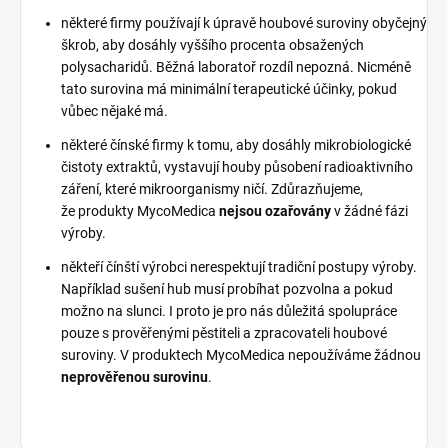
některé firmy používají k úpravě houbové suroviny obyčejný
škrob, aby dosáhly vyššího procenta obsažených
polysacharidů. Běžná laboratoř rozdíl nepozná. Nicméně
tato surovina má minimální terapeutické účinky, pokud
vůbec nějaké má.
některé čínské firmy k tomu, aby dosáhly mikrobiologické
čistoty extraktů, vystavují houby působení radioaktivního
záření, které mikroorganismy ničí. Zdůrazňujeme,
že produkty MycoMedica
nejsou ozařovány
v žádné fázi
výroby.
někteří čínští výrobci nerespektují tradiční postupy výroby.
Například sušení hub musí probíhat pozvolna a pokud
možno na slunci. I proto je pro nás důležitá spolupráce
pouze s prověřenými pěstiteli a zpracovateli houbové
suroviny. V produktech MycoMedica nepoužíváme žádnou
neprověřenou surovinu
.