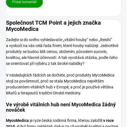
Přidat komentář
Společnost TCM Point a jejich značka
MycoMedica
Zadejte si do svého vyhledavače „vitální houby“ nebo „Reishi“
a vyskočí na vás celá řada firem, které houby nabízejí. Jednotlivé
produkty se budou lišit cenou, složením, původem surovin,
kvalitou, ale hlavně účinností. A tak vyvstává otázka, podle čeho
se orientovat při výběru z tak široké nabídky?
V následujících řádcích se dočtete, proč produkty MycoMedica
stojí za povšimnutí, proč se stala MycoMedica největším
producentem vitálních hub v Evropě, a proč je používá většina
lékařů a terapeutů tradiční čínské medicíny.
Ve výrobě vitálních hub není MycoMedica žádný
nováček
MycoMedica
je ryze česká rodinná firma, kterou založili
v roce
2010.
Když firmu zakládali, dali si za cíl vyrábět kvalitní a poctivé