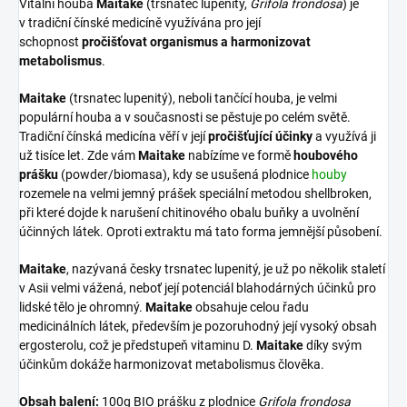
Vitální houba
Maitake
(trsnatec lupenitý,
Grifola frondosa
) je
v tradiční čínské medicíně využívána pro její
schopnost
pročišťovat organismus a harmonizovat
metabolismus
.
Maitake
(trsnatec lupenitý), neboli tančící houba, je velmi
populární houba a v současnosti se pěstuje po celém světě.
Tradiční čínská medicína věří v její
pročišťující účinky
a využívá ji
už tisíce let. Zde vám
Maitake
nabízíme ve formě
houbového
prášku
(powder/biomasa), kdy se usušená plodnice
houby
rozemele na velmi jemný prášek speciální metodou shellbroken,
při které dojde k narušení chitinového obalu buňky a uvolnění
účinných látek. Oproti extraktu má tato forma jemnější působení.
Maitake
, nazývaná česky trsnatec lupenitý, je už po několik staletí
v Asii velmi vážená, neboť její potenciál blahodárných účinků pro
lidské tělo je ohromný.
Maitake
obsahuje celou řadu
medicinálních látek, především je pozoruhodný její vysoký obsah
ergosterolu, což je předstupeň vitaminu D.
Maitake
díky svým
účinkům dokáže harmonizovat metabolismus člověka.
Obsah balení:
100g BIO prášku z plodnice
Grifola frondosa