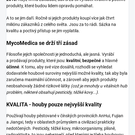
produkty, které budou lidem opravdu pomáhat.
A to se jim daří. Ročně si jejich produkty koupí více jak čtvrt
miliónu zákazníků z celého světa. Jsou za to rádi. Sázka na
kvalitu a poctivý přístup se jim vyplatila.
MycoMedica se drží tří zásad
Filosofie jejich společnosti je jednoduchá, ale jasná. Vyrábí
a prodávají produkty, které jsou:
kvalitní
,
bezpečné
a hlavně
účinné
. K tomu, aby své vize dosáhli, rozhodli se vyhledat
dodavatele houbové suroviny nejvyšší možné kvality, tak aby byla
zaručena maximální účinnost, a zároveň aby jejich produkty
neobsahovaly žádné rizikové látky
(což je mnohdy u vitálních hub
problém, některé obsahují pesticidy, těžké kovy...)
.
KVALITA - houby pouze nejvyšší kvality
Používají houby pěstované v čínských provinciích AnHui, Fujian
a Jiangxi, tedy v oblastech průmyslem a civilizací prakticky
nedotčených. Pesticidy, těžké kovy, mikroorganismy, plísně,
radioaktivita, to jsou nebezpečí, před kterými je třeba houbovou