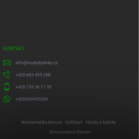
KONTAKT
info
@
houbybylinky.cz
+420 603 455 268
+420 733 36 11 35
+420603455268
Numismatika Beroun
Golfstart
Houby a bylinky
Biorezonance Beroun