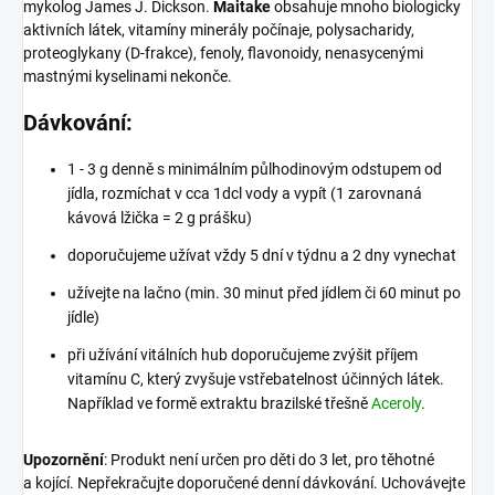
mykolog James J. Dickson.
Maitake
obsahuje mnoho biologicky
aktivních látek, vitamíny minerály počínaje, polysacharidy,
proteoglykany (D-frakce), fenoly, flavonoidy, nenasycenými
mastnými kyselinami nekonče.
Dávkování:
1 - 3 g denně s minimálním půlhodinovým odstupem od
jídla, rozmíchat v cca 1dcl vody a vypít (1 zarovnaná
kávová lžička = 2 g prášku)
doporučujeme užívat vždy 5 dní v týdnu a 2 dny vynechat
užívejte na lačno (min. 30 minut před jídlem či 60 minut po
jídle)
při užívání vitálních hub doporučujeme zvýšit příjem
vitamínu C, který zvyšuje vstřebatelnost účinných látek.
Například ve formě extraktu brazilské třešně
Aceroly
.
Upozornění
: Produkt není určen pro děti do 3 let, pro těhotné
a kojící. Nepřekračujte doporučené denní dávkování. Uchovávejte