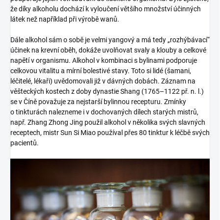
že díky alkoholu dochází k vyloučení většího množství účinných
látek než například při výrobě wanů.
Dále alkohol sám o sobě je velmi yangový a má tedy „rozhýbávací“
účinek na krevní oběh, dokáže uvolňovat svaly a klouby a celkové
napětí v organismu. Alkohol v kombinaci s bylinami podporuje
celkovou vitalitu a mírní bolestivé stavy. Toto si lidé (šamani,
léčitelé, lékaři) uvědomovali již v dávných dobách. Záznam na
věšteckých kostech z doby dynastie Shang (1765–1122 př. n. l.)
se v Číně považuje za nejstarší bylinnou recepturu. Zmínky
o tinkturách nalezneme i v dochovaných dílech starých mistrů,
např. Zhang Zhong Jing použil alkohol v několika svých slavných
receptech, mistr Sun Si Miao používal přes 80 tinktur k léčbě svých
pacientů.