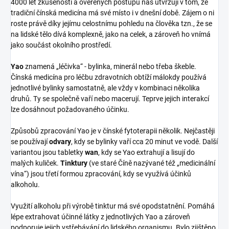
4000 let zkušeností a ověřených postupů nás utvrzují v tom, že
tradiční čínská medicína má své místo i v dnešní době. Zájem o ni
roste právě díky jejímu celostnímu pohledu na člověka tzn., že se
na lidské tělo dívá komplexně, jako na celek, a zároveň ho vnímá
jako součást okolního prostředí.
Yao
znamená „léčivka“ - bylinka, minerál nebo třeba škeble.
Čínská medicína pro léčbu zdravotních obtíží málokdy používá
jednotlivé bylinky samostatně, ale vždy v kombinaci několika
druhů. Ty se společně vaří nebo macerují. Teprve jejich interakcí
lze dosáhnout požadovaného účinku.
Způsobů zpracování Yao je v čínské fytoterapii několik. Nejčastěji
se používají
odvary
, kdy se bylinky vaří cca 20 minut ve vodě. Další
variantou jsou tabletky
wan
, kdy se Yao extrahují a lisují do
malých kuliček.
Tinktury
(ve staré Číně nazývané též „medicinální
vína“) jsou třetí formou zpracování, kdy se využívá účinků
alkoholu.
Využití alkoholu při výrobě tinktur má své opodstatnění. Pomáhá
lépe extrahovat účinné látky z jednotlivých Yao a zároveň
podporuje jejich vstřebávání do lidského organismu. Bylo zjištěno,