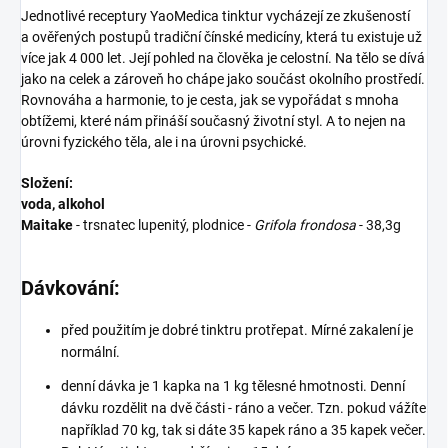
Jednotlivé receptury YaoMedica tinktur vycházejí ze zkušeností
a ověřených postupů tradiční čínské medicíny, která tu existuje už
více jak 4 000 let. Její pohled na člověka je celostní. Na tělo se dívá
jako na celek a zároveň ho chápe jako součást okolního prostředí.
Rovnováha a harmonie, to je cesta, jak se vypořádat s mnoha
obtížemi, které nám přináší současný životní styl. A to nejen na
úrovni fyzického těla, ale i na úrovni psychické.
Složení:
voda, alkohol
Maitake
- trsnatec lupenitý, plodnice -
Grifola frondosa
- 38,3g
Dávkování:
před použitím je dobré tinktru protřepat. Mírné zakalení je
normální.
denní dávka je 1 kapka na 1 kg tělesné hmotnosti. Denní
dávku rozdělit na dvě části - ráno a večer. Tzn. pokud vážíte
například 70 kg, tak si dáte 35 kapek ráno a 35 kapek večer.