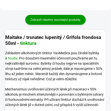
Zobrazit všechny související produkty
Maitake / trsnatec lupenitý / Grifola frondosa
50ml -
tinktura
Základem alkoholových tinktur YaoMedica jsou čínské bylinky
a
houby
. Pro dosažení maximální účinnosti používáme jen tu
nejkvalitnější surovinu. Bylinky či houby nejprve na speciálním
stroji nadrtíme na velmi jemný prášek, dále je macerujeme v 50%
lihu až jeden měsíc. Macerát každý den dynamizujeme a hotové
tinktury už nijak neředíme. Což je velmi důležité.
Mechanismus uvolňování účinných látek při maceraci v 50%
alkoholu je mnohem intenzivnější v porovnání s bylinnými odvary
či horkovodními extrakty. Při užívání tinktur dochází k uvolňování
účinných látek již v dutině ústní, což přispívá k vyšší účinnosti.