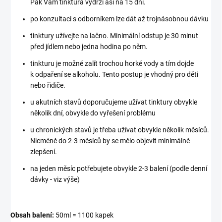
Pak Vám tinktura vydrží asi na 15 dní.
po konzultaci s odborníkem lze dát až trojnásobnou dávku
tinktury užívejte na lačno. Minimální odstup je 30 minut
před jídlem nebo jedna hodina po něm.
tinkturu je možné zalít trochou horké vody a tím dojde
k odpaření se alkoholu. Tento postup je vhodný pro děti
nebo řidiče.
u akutních stavů doporučujeme užívat tinktury obvykle
několik dní, obvykle do vyřešení problému
u chronických stavů je třeba užívat obvykle několik měsíců.
Nicméně do 2-3 měsíců by se mělo objevit minimálně
zlepšení.
na jeden měsíc potřebujete obvykle 2-3 balení (podle denní
dávky - viz výše)
Obsah balení:
50ml = 1100 kapek