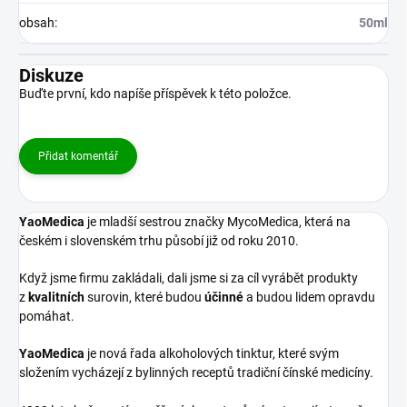
obsah
:
50ml
Diskuze
Buďte první, kdo napíše příspěvek k této položce.
Přidat komentář
YaoMedica
je mladší sestrou značky MycoMedica, která na
českém i slovenském trhu působí již od roku 2010.
Když jsme firmu zakládali, dali jsme si za cíl vyrábět produkty
z
kvalitních
surovin, které budou
účinné
a budou lidem opravdu
pomáhat.
YaoMedica
je nová řada alkoholových tinktur, které svým
složením vycházejí z bylinných receptů tradiční čínské medicíny.