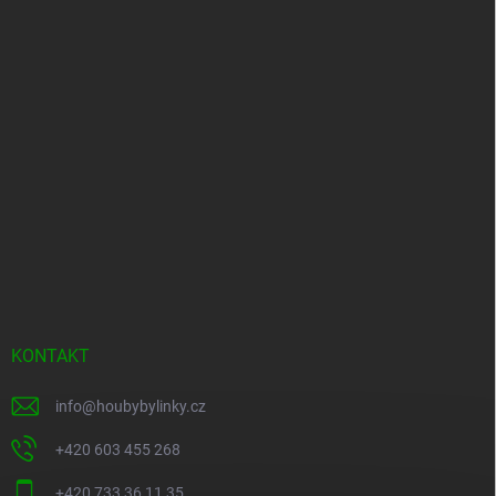
KONTAKT
info
@
houbybylinky.cz
+420 603 455 268
+420 733 36 11 35