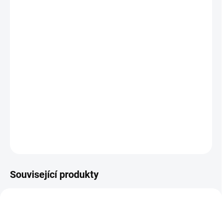
Účinky podle tradiční čínské medicíny
doplňuje Pi (slezinu) a její Qi
odvádí Shi (vlhkost)
tonizuje Shen (ledviny) a Gan (játra)
pročišťuje Re (horkost)
uklidňuje ducha Shen
DETAILNÍ INFORMACE
ZEPTAT SE
HLÍDAT
Související produkty
MITAKE-DRIED
MAITAKE-PRO