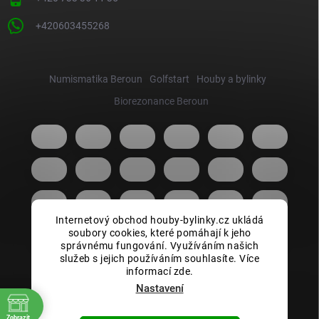
+420603455268
Numismatika Beroun
Golfstart
Houby a bylinky
Biorezonance Beroun
Internetový obchod houby-bylinky.cz ukládá
soubory cookies, které pomáhají k jeho
správnému fungování. Využíváním našich
služeb s jejich používáním souhlasíte. Více
informací zde.
Nastavení
Zobrazit