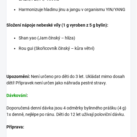
Harmonizuje hladinu jinu a jangu v organismu YIN/YANG
Složení nápoje nebeské víly (1 g vyroben z 5 g bylin):
Shan yao (Jam čínský – hlíza)
Rou gui (Skořicovník čínský – kůra větví)
Upozornění:
Není určeno pro děti do 3 let. Ukládat mimo dosah
dětí! Přípravek není určen jako náhrada pestré stravy.
Dávkování
:
Doporučená denní dávka jsou 4 odměrky bylinného prášku (4 g)
1x denně, nejlépe po ránu. Děti do 12 let užívají poloviční dávku.
Příprava: