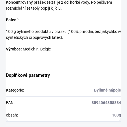
Koncentrovaný prášek se zalije 2 dcl horké vody. Po pečlivém
rozmíchání se teplý popíjí k jídlu.
Balení:
100 g bylinného produktu v prášku (100% přírodní, bez jakýchkoliv
syntetických či pojivových látek).
Výrobce:
Medichin, Belgie
Doplňkové parametry
Kategorie
:
Bylinné nápoje
EAN
:
8594064358884
obsah
:
100g