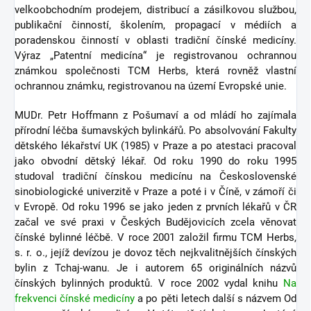
velkoobchodním prodejem, distribucí a zásilkovou službou,
publikační činností, školením, propagací v médiích a
poradenskou činností v oblasti tradiční čínské medicíny.
Výraz „Patentní medicína“ je registrovanou ochrannou
známkou společnosti TCM Herbs, která rovněž vlastní
ochrannou známku, registrovanou na území Evropské unie.
MUDr. Petr Hoffmann z Pošumaví a od mládí ho zajímala
přírodní léčba šumavských bylinkářů. Po absolvování Fakulty
dětského lékařství UK (1985) v Praze a po atestaci pracoval
jako obvodní dětský lékař. Od roku 1990 do roku 1995
studoval tradiční čínskou medicínu na Československé
sinobiologické univerzitě v Praze a poté i v Číně, v zámoří či
v Evropě. Od roku 1996 se jako jeden z prvních lékařů v ČR
začal ve své praxi v Českých Budějovicích zcela věnovat
čínské bylinné léčbě. V roce 2001 založil firmu TCM Herbs,
s. r. o., jejíž devízou je dovoz těch nejkvalitnějších čínských
bylin z Tchaj-wanu. Je i autorem 65 originálních názvů
čínských bylinných produktů. V roce 2002 vydal knihu
Na
frekvenci čínské medicíny
a po pěti letech další s názvem Od