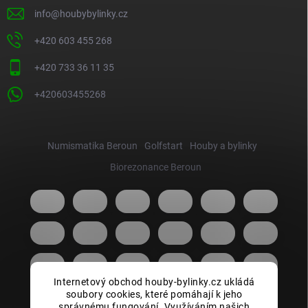
info
@
houbybylinky.cz
+420 603 455 268
+420 733 36 11 35
+420603455268
Numismatika Beroun
Golfstart
Houby a bylinky
Biorezonance Beroun
Internetový obchod houby-bylinky.cz ukládá
soubory cookies, které pomáhají k jeho
správnému fungování. Využíváním našich