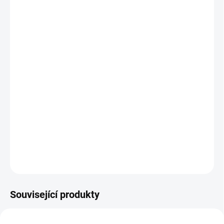
Účinky podle tradiční čínské
medicíny
Posiluje nedostatečnou esenci ledcin SHEN JING XU
Posiluje nedostatečnou čchi ledvin, plic a sleziny
SHEN/FEI/PI QI XU
Vyživuje nedostatečný jin ledvin, plic a saleziny
SHEN/FEI/PI/ YIN XU
Harmonizuje hladinu jinu a jangu v organismu YIN/YANG
DETAILNÍ INFORMACE
ZEPTAT SE
HLÍDAT
Související produkty
086-HORKE-VLNY
051-NEZNE-VLNY