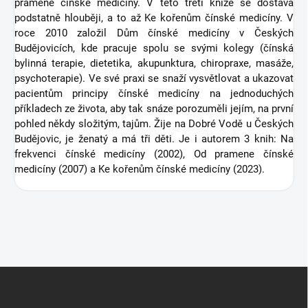
pramene čínské medicíny. V této třetí knize se dostává
podstatně hlouběji, a to až Ke kořenům čínské medicíny. V
roce 2010 založil Dům čínské medicíny v Českých
Budějovicích, kde pracuje spolu se svými kolegy (čínská
bylinná terapie, dietetika, akupunktura, chiropraxe, masáže,
psychoterapie). Ve své praxi se snaží vysvětlovat a ukazovat
pacientům principy čínské medicíny na jednoduchých
příkladech ze života, aby tak snáze porozuměli jejím, na první
pohled někdy složitým, tajům. Žije na Dobré Vodě u Českých
Budějovic, je ženatý a má tři děti. Je i autorem 3 knih: Na
frekvenci čínské medicíny (2002), Od pramene čínské
medicíny (2007) a Ke kořenům čínské medicíny (2023).
Z
á
p