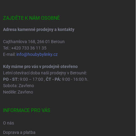
a
t
í
ZAJDĚTE K NÁM OSOBNĚ
Adresa kamenné prodejny a kontakty
Cajthamlova 168, 266 01 Beroun
Tel.: +420 733 36 11 35
E-mail:
info@houbybylinky.cz
Kdy máme pro vás v prodejně otevřeno
Letní otevírací doba naší prodejny v Berouně:
PO - ST:
9:00 – 17:00 ,
ČT - PÁ:
9:00 - 16:00 h.
Sobota: Zavřeno
Neděle: Zavřeno
INFORMACE PRO VÁS
O nás
Doprava a platba