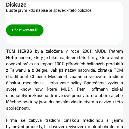
Diskuze
Buďte první, kdo napíše příspěvek k této položce.
Přidat komentář
TCM HERBS
byla založena v roce 2001 MUDr. Petrem
Hoffmannem, který je také majitelem této firmy, která vlastní
dovozní práva na import 100% přírodních bylinných produktů
z Taiwanu a z Belgie. Jak již název napovídá, zkratka TCM
(Traditional Chinese Medicine) znamená ve světě tradiční
čínskou medicínu a Herbs zase byliny. Společnost vyvinula
svoje know how, které MUDr. Petr Hoffmann získal
dlouholetými zkušenostmi ve své praxi v tomto oboru a jeho
léčebné postupy jsou duchovním vlastnictvím a devizou této
společnosti.
Firma se zabývá tradiční čínskou medicínou a jejími
bylinnými produkty, tj. dovozem, vývozem, maloobchodním a