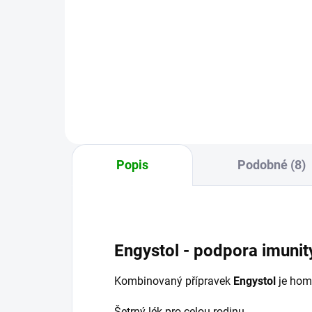
a vi
Tinktura Obranný val podporuje
Shi
imunitu organismu. Podle čínské
imu
medicíny posiluje Wei Qi
Kom
(obrannou energii Qi). Je to
systém, který brání povrch...
Popis
Podobné (8)
Engystol - podpora imunity
Kombinovaný přípravek
Engystol
je home
Šetrný lék pro celou rodinu