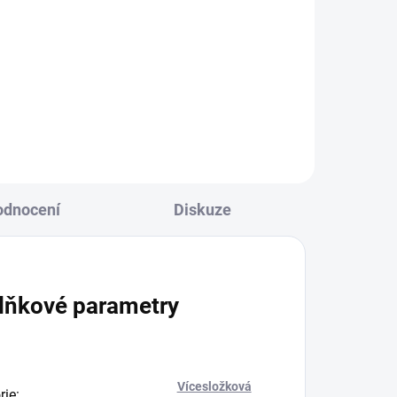
g
Účinky podle tradiční čínské
ez
medicíny Uvolňuje stagnující čchi
jater QI ZHI Posiluje slezinu PI QI
XU Vyživuje krev XUE XU
Harmonizuje...
odnocení
Diskuze
lňkové parametry
Vícesložková
rie
: