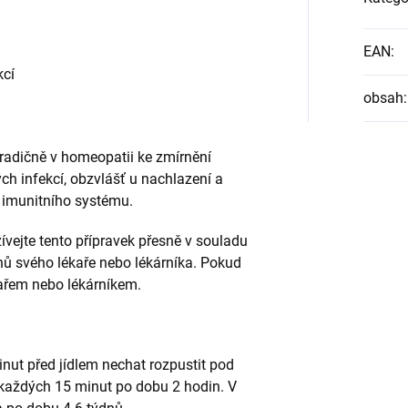
EAN
:
kcí
obsah
:
radičně v homeopatii ke zmírnění
ých infekcí, obzvlášť u nachlazení a
 imunitního systému.
ívejte tento přípravek přesně v souladu
nů svého lékaře nebo lékárníka. Pokud
ékařem nebo lékárníkem.
nut před jídlem nechat rozpustit pod
a každých 15 minut po dobu 2 hodin. V