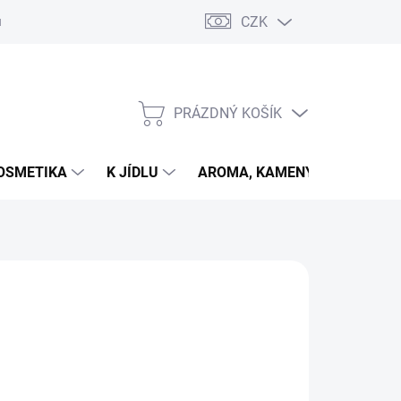
CZK
u
PRÁZDNÝ KOŠÍK
NÁKUPNÍ
KOŠÍK
OSMETIKA
K JÍDLU
AROMA, KAMENY
VETER
026
MOŽNOSTI DORUČENÍ