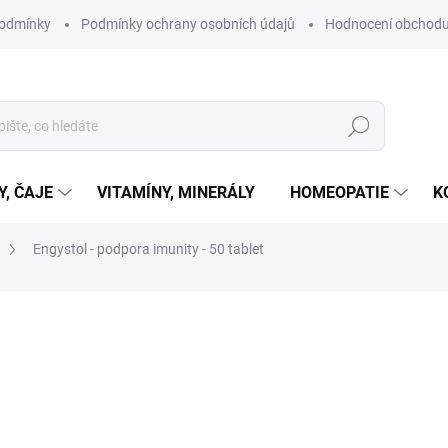
podmínky
Podmínky ochrany osobních údajů
Hodnocení obchod
Hledat
Y, ČAJE
VITAMÍNY, MINERÁLY
HOMEOPATIE
K
Engystol - podpora imunity - 50 tablet
ní
ZNAČKA:
BIOLOGISCHE HEILMITTEL HEEL GMBH
200 Kč
Měrná
SKLADEM
cena:
MŮŽEME DORUČIT DO:
11.8.2