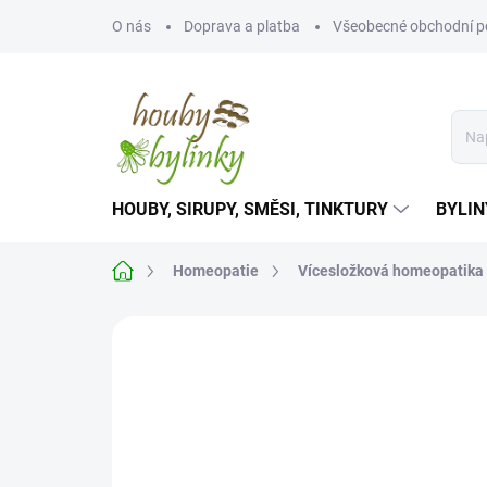
Přejít
O nás
Doprava a platba
Všeobecné obchodní 
na
obsah
HOUBY, SIRUPY, SMĚSI, TINKTURY
BYLIN
Domů
Homeopatie
Vícesložková homeopatika
Neohodnoceno
Podrobnosti hodnoce