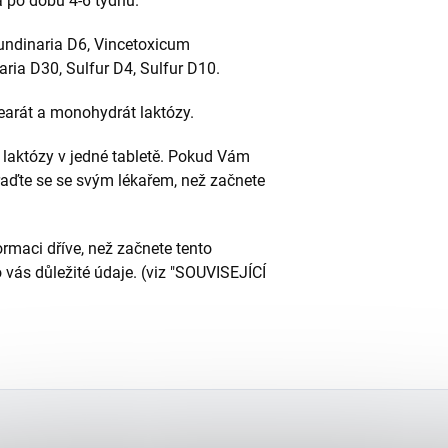
a po dobu 4-6 týdnů.
rundinaria D6, Vincetoxicum
ria D30, Sulfur D4, Sulfur D10.
arát a monohydrát laktózy.
aktózy v jedné tabletě. Pokud Vám
poraďte se se svým lékařem, než začnete
ormaci dříve, než začnete tento
 vás důležité údaje. (viz "SOUVISEJÍCÍ