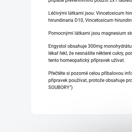
případě preventivního použití 2x1 tablet
Léčivými látkami jsou: Vincetoxicum hi
hirundinaria D10, Vincetoxicum hirundina
Pomocnými látkami jsou magnesium ste
Engystol obsahuje 300mg monohydrátu l
lékař řekl, že nesnášíte některé cukry, 
tento homeopatický přípravek užívat.
Přečtěte si pozorně celou příbalovou inf
přípravek používat, protože obsahuje pro
SOUBORY")