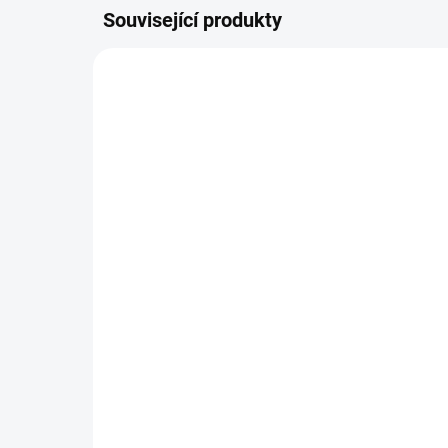
Související produkty
DOPOR
095-OBRANNY-VAL
SKLADEM
Obranný val 50ml -
My
tinktura 095 - Yu Ping
pod
Feng San
69
290 Kč
Do košíku
Kom