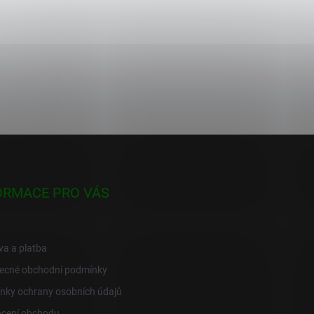
ORMACE PRO VÁS
a a platba
ecné obchodní podmínky
nky ochrany osobních údajů
cení obchodu