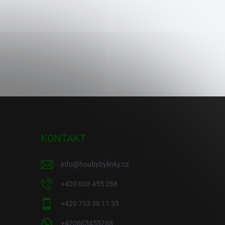
KONTAKT
info
@
houbybylinky.cz
+420 603 455 268
+420 733 36 11 35
+420603455268