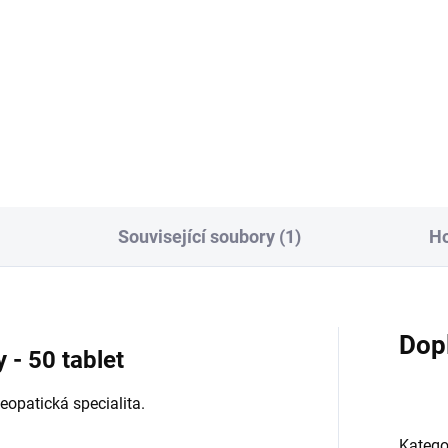
tálních hub Reishi, Cordyceps,
zpomalení stárnutí. Anti-agin
itake a Agaricu na podporu
efekt. Směs je sestavená pro
nitního systému.
podporu rezerv organismu, b
binace...
rizika zahlcení...
Související soubory (1)
H
Dop
 - 50 tablet
opatická specialita.
Katego