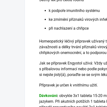
k podpoře imunitního systému
ke zmírnění příznaků virových infe
při nachlazení a chřipce
Homeopatický léčivý přípravek užívaný t
závažnosti a délky trvání příznaků virov
chřipkových onemocnění, a to podporou
Jak se přípravek Engystol užívá: Vždy už
s příbalovou informací nebo podle poky
si nejste jistý(á), poraďte se se svým l
Přípravek je určen k vnitřnímu užití.
Dávkování
:
obvykle 3x1 tableta 15-20 mi
jazykem. Při akutních potížích 1 tablet