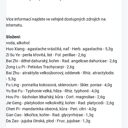
Více informací najdete ve veřejně dostupných zdrojích na
internetu.
Složení:
voda, alkohol
Huo Xiang - agastache vrásčitá, nať - Herb. agastachis - 5,3g
Zi Su Ye - perila křovitá, list - Fol. perillae - 2,6g
Bai Zhi - děhel dahurský, kořen - Rad. angelicae dahuricae - 2,6g
Zong Lu Pi - Petiolus Trachycarpi - 2,6g
Bai Zhu - atraktylis velkoúborový, oddenek - Rhiz. atractylodis
- 5,3g
Fu Ling - pornatka kokosová, sklerocium - Skler. poriae - 4,0g
Yu Bai Fu - Typhonie velká, hlíza - Rhiz. typhonii - 4,0g
Hou Po - šácholan lékařský, kůra - Cort. magnoliae - 2,6g
Jie Geng - platykodon velkokvětý, kořen - Rad. platycodi - 2,6g
Chen Pi - mandarinka obecná, kůra - Peri. citri - 4,0g
Gan Cao - lékořice, kořen - Rad. glycyrrhizae - 1,3g
Da Zao - jujuba čínská, plod - Fruc. jujubae - 1,3g