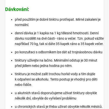
Dávkování
:
před použitím je dobré tinktru protřepat. Mírné zakalení je
normální.
denní dávka je 1 kapka na 1 kg tělesné hmotnosti. Denní
dávku rozdělit na dvě části - ráno a večer. Tzn. pokud vážíte
například 70 kg, tak si dáte 35 kapek ráno a 35 kapek večer.
po konzultaci s odborníkem lze dát až trojnásobnou dávku
tinktury užívejte na lačno. Minimální odstup je 30 minut
před jídlem nebo jedna hodina po něm.
tinkturu je možné zalít trochou horké vody a tím dojde
k odpaření se alkoholu. Tento postup je vhodný pro děti
nebo řidiče.
u akutních stavů doporučujeme užívat tinktury obvykle
několik dní, obvykle do vyřešení problému
u chronických stavů je třeba užívat obvykle několik měsíců.