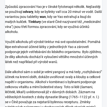
Způsobů zpracování Yao je v čínské fytoterapii několik. Nejčastěji
se používají
odvary
, kdy se bylinky vaří cca 20 minut ve vodě. Další
variantou jsou tabletky
wan
, kdy se Yao extrahují a lisují do
malých kuliček.
Tinktury
(ve staré Číně nazývané též „medicinální
vína“) jsou třetí formou zpracování, kdy se využívá účinků
alkoholu.
Využití alkoholu při výrobě tinktur má své opodstatnění. Pomáhá
lépe extrahovat účinné látky z jednotlivých Yao a zároveň
podporuje jejich vstřebávání do lidského organismu. Bylo zjištěno,
že díky alkoholu dochází k vyloučení většího množství účinných
látek než například při výrobě wanů.
Dále alkohol sám o sobě je velmi yangový a má tedy „rozhýbávací“
účinek na krevní oběh, dokáže uvolňovat svaly a klouby a celkové
napětí v organismu. Alkohol v kombinaci s bylinami podporuje
celkovou vitalitu a mírní bolestivé stavy. Toto si lidé (šamani,
léčitelé, lékaři) uvědomovali již v dávných dobách. Záznam na
věšteckých kostech z doby dynastie Shang (1765–1122 př. n. l.)
se v Číně považuje za nejstarší bylinnou recepturu. Zmínky