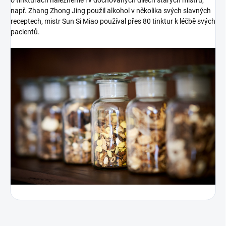
o tinkturách nalezneme i v dochovaných dílech starých mistrů,
např. Zhang Zhong Jing použil alkohol v několika svých slavných
receptech, mistr Sun Si Miao používal přes 80 tinktur k léčbě svých
pacientů.