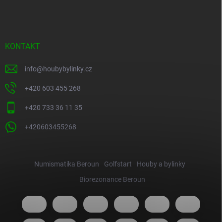
KONTAKT
info
@
houbybylinky.cz
+420 603 455 268
+420 733 36 11 35
+420603455268
Numismatika Beroun
Golfstart
Houby a bylinky
Biorezonance Beroun