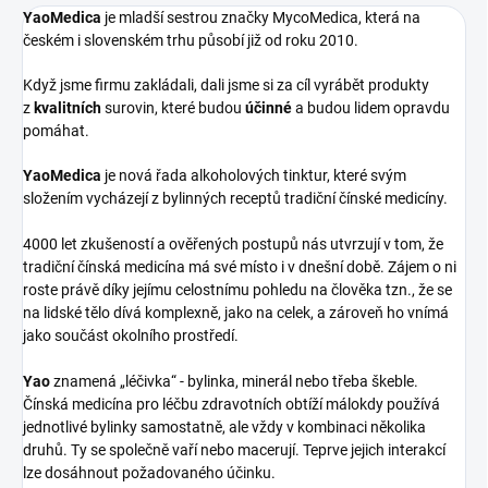
YaoMedica
je mladší sestrou značky MycoMedica, která na
českém i slovenském trhu působí již od roku 2010.
Když jsme firmu zakládali, dali jsme si za cíl vyrábět produkty
z
kvalitních
surovin, které budou
účinné
a budou lidem opravdu
pomáhat.
YaoMedica
je nová řada alkoholových tinktur, které svým
složením vycházejí z bylinných receptů tradiční čínské medicíny.
4000 let zkušeností a ověřených postupů nás utvrzují v tom, že
tradiční čínská medicína má své místo i v dnešní době. Zájem o ni
roste právě díky jejímu celostnímu pohledu na člověka tzn., že se
na lidské tělo dívá komplexně, jako na celek, a zároveň ho vnímá
jako součást okolního prostředí.
Yao
znamená „léčivka“ - bylinka, minerál nebo třeba škeble.
Čínská medicína pro léčbu zdravotních obtíží málokdy používá
jednotlivé bylinky samostatně, ale vždy v kombinaci několika
druhů. Ty se společně vaří nebo macerují. Teprve jejich interakcí
lze dosáhnout požadovaného účinku.