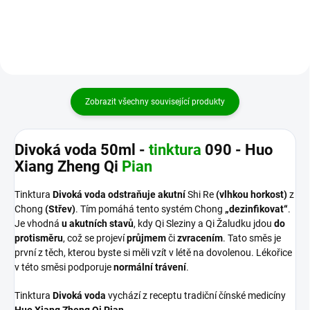
Zheng...
přítomností TAN nebo akumulací
potravy...
Zobrazit všechny související produkty
Divoká voda 50ml -
tinktura
090 - Huo
Xiang Zheng Qi
Pian
Tinktura
Divoká voda
odstraňuje akutní
Shi Re
(vlhkou horkost)
z
Chong
(Střev)
. Tím pomáhá tento systém Chong
„dezinfikovat“
.
Je vhodná
u akutních stavů
, kdy Qi Sleziny a Qi Žaludku jdou
do
protisměru
, což se projeví
průjmem
či
zvracením
. Tato směs je
první z těch, kterou byste si měli vzít v létě na dovolenou. Lékořice
v této směsi podporuje
normální trávení
.
Tinktura
Divoká voda
vychází z receptu tradiční čínské medicíny