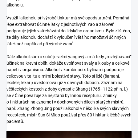
alkoholu.
Využití alkoholu při výrobě tinktur má své opodstatnění. Pomáhá
lépe extrahovat účinné látky z jednotlivých Yao a zároveň
podporuje jejich vstřebávání do lidského organismu. Bylo zjištěno,
že díky alkoholu dochází k vyloučení většího množství účinných
látek než například při výrobě wanů.
Dále alkohol sám o sobě je velmi yangový a má tedy „rozhýbávací“
účinek na krevní oběh, dokáže uvolňovat svaly a klouby a celkové
napětí v organismu. Alkohol v kombinaci s bylinami podporuje
celkovou vitalitu a mírní bolestivé stavy. Toto si lidé (šamani,
léčitelé, lékaři) uvědomovali již v dávných dobách. Záznam na
věšteckých kostech z doby dynastie Shang (1765–1122 př. n. l.)
se v Číně považuje za nejstarší bylinnou recepturu. Zmínky
o tinkturách nalezneme i v dochovaných dílech starých mistrů,
např. Zhang Zhong Jing použil alkohol v několika svých slavných
receptech, mistr Sun Si Miao používal přes 80 tinktur k léčbě svých
pacientů.