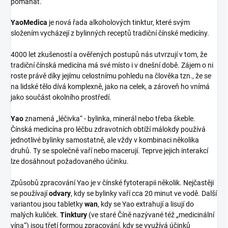
pomáhat.
YaoMedica
je nová řada alkoholových tinktur, které svým
složením vycházejí z bylinných receptů tradiční čínské medicíny.
4000 let zkušeností a ověřených postupů nás utvrzují v tom, že
tradiční čínská medicína má své místo i v dnešní době. Zájem o ni
roste právě díky jejímu celostnímu pohledu na člověka tzn., že se
na lidské tělo dívá komplexně, jako na celek, a zároveň ho vnímá
jako součást okolního prostředí.
Yao
znamená „léčivka“ - bylinka, minerál nebo třeba škeble.
Čínská medicína pro léčbu zdravotních obtíží málokdy používá
jednotlivé bylinky samostatně, ale vždy v kombinaci několika
druhů. Ty se společně vaří nebo macerují. Teprve jejich interakcí
lze dosáhnout požadovaného účinku.
Způsobů zpracování Yao je v čínské fytoterapii několik. Nejčastěji
se používají
odvary
, kdy se bylinky vaří cca 20 minut ve vodě. Další
variantou jsou tabletky
wan
, kdy se Yao extrahují a lisují do
malých kuliček.
Tinktury
(ve staré Číně nazývané též „medicinální
vína“) jsou třetí formou zpracování, kdy se využívá účinků