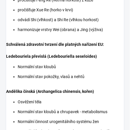
pročišťuje Feng Re (větrná horkost) z kůže
pročišťuje Xue Re (horko v krvi)
odvádí Shi (vlhkost) a Shi Re (vlhkou horkost)
harmonizuje vrstvy Wei (obrana) a Jing (výživa)
Schválená zdravotní tvrzení dle platných nařízení EU:
Ledebouriela převislá (Ledebouriella seseloides)
Normální stav kloubů
Normální stav pokožky, vlasů a nehtů
Andělika čínská (Archangelica chinensis, kořen)
Osvěžení těla
Normální stav kloubů a chrupavek - metabolismus
Normální činnost urogenitálního systému žen