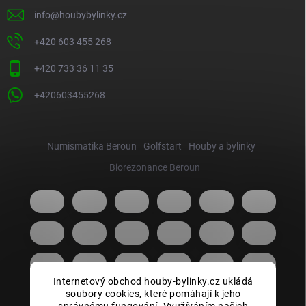
info
@
houbybylinky.cz
+420 603 455 268
+420 733 36 11 35
+420603455268
Numismatika Beroun
Golfstart
Houby a bylinky
Biorezonance Beroun
Internetový obchod houby-bylinky.cz ukládá
soubory cookies, které pomáhají k jeho