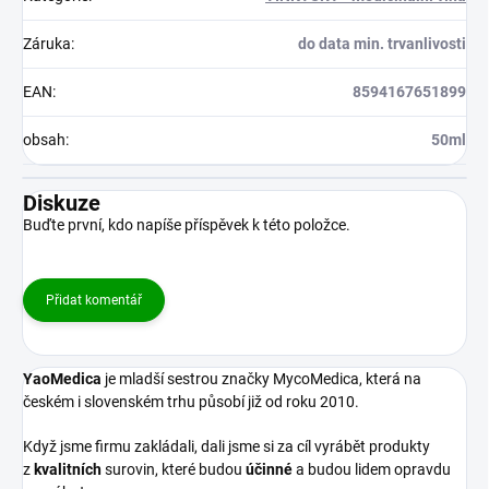
Záruka
:
do data min. trvanlivosti
EAN
:
8594167651899
obsah
:
50ml
Diskuze
Buďte první, kdo napíše příspěvek k této položce.
Přidat komentář
YaoMedica
je mladší sestrou značky MycoMedica, která na
českém i slovenském trhu působí již od roku 2010.
Když jsme firmu zakládali, dali jsme si za cíl vyrábět produkty
z
kvalitních
surovin, které budou
účinné
a budou lidem opravdu