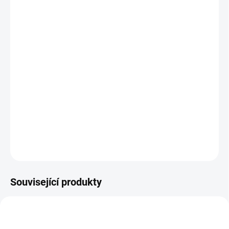
Tinktura
Malý vítr odvádí
Feng Re
(větrné horko)
a Xue Re
(horko
v krvi)
z oblasti kůže
. Vhodná na
červené a svědivé výsevy
.
Přesný překlad této směsi je Prášek na pročištění větru.
Ledebouriela a lékořice v této směsi podporují
normální stav
pokožky
.
Tinktura
Malý vítr
vychází z receptu tradiční čínské medicíny
Xiao
Feng
Pian
.
DETAILNÍ INFORMACE
ZEPTAT SE
HLÍDAT
Související produkty
081-ZLATA-ZILA
128-LEVA-FAZOLE