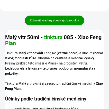
Zobrazit všechny související produkty
Malý vítr 50ml -
tinktura
085 - Xiao Feng
Pian
Tinktura
Malý vítr odvádí
Feng Re
(větrné horko)
a Xue Re
(horko
v krvi)
z oblasti kůže
. Vhodná na
červené a svědivé výsevy
.
Přesný překlad této směsi je Prášek na pročištění větru.
Ledebouriela a lékořice v této směsi podporují
normální stav
pokožky
.
Tinktura
Malý vítr
vychází z receptu tradiční čínské medicíny
Xiao
Feng Pian.
Účinky podle tradiční čínské medicíny