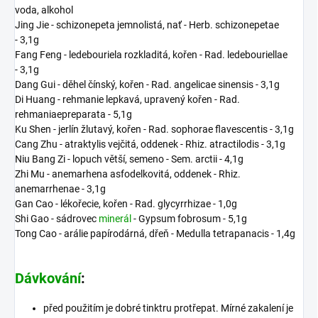
voda, alkohol
Jing Jie - schizonepeta jemnolistá, nať - Herb. schizonepetae
- 3,1g
Fang Feng - ledebouriela rozkladitá, kořen - Rad. ledebouriellae
- 3,1g
Dang Gui - děhel čínský, kořen - Rad. angelicae sinensis - 3,1g
Di Huang - rehmanie lepkavá, upravený kořen - Rad.
rehmaniaepreparata - 5,1g
Ku Shen - jerlín žlutavý, kořen - Rad. sophorae flavescentis - 3,1g
Cang Zhu - atraktylis vejčitá, oddenek - Rhiz. atractilodis - 3,1g
Niu Bang Zi - lopuch větší, semeno - Sem. arctii - 4,1g
Zhi Mu - anemarhena asfodelkovitá, oddenek - Rhiz.
anemarrhenae - 3,1g
Gan Cao - lékořecie, kořen - Rad. glycyrrhizae - 1,0g
Shi Gao - sádrovec
minerál
- Gypsum fobrosum - 5,1g
Tong Cao - arálie papírodárná, dřeň - Medulla tetrapanacis - 1,4g
Dávkování
:
před použitím je dobré tinktru protřepat. Mírné zakalení je