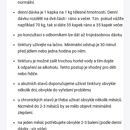
normální.
denní dávka je 1 kapka na 1 kg tělesné hmotnosti. Denní
dávku rozdělit na dvě části - ráno a večer. Tzn. pokud vážíte
například 70 kg, tak si dáte 35 kapek ráno a 35 kapek večer.
po konzultaci s odborníkem lze dát až trojnásobnou dávku
tinktury užívejte na lačno. Minimální odstup je 30 minut
před jídlem nebo jedna hodina po něm.
tinkturu je možné zalít trochou horké vody a tím dojde
k odpaření se alkoholu. Tento postup je vhodný pro děti
nebo řidiče.
u akutních stavů doporučujeme užívat tinktury obvykle
několik dní, obvykle do vyřešení problému
u chronických stavů je třeba užívat obvykle několik měsíců.
Nicméně do 2-3 měsíců by se mělo objevit minimálně
zlepšení.
na jeden měsíc potřebujete obvykle 2-3 balení (podle denní
dávky - viz výše)