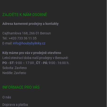
a
t
í
ZAJDĚTE K NÁM OSOBNĚ
Adresa kamenné prodejny a kontakty
Cajthamlova 168, 266 01 Beroun
Tel.: +420 733 36 11 35
E-mail:
info@houbybylinky.cz
Kdy máme pro vás v prodejně otevřeno
Letní otevírací doba naší prodejny v Berouně:
PO - ST:
9:00 – 17:00 ,
ČT - PÁ:
9:00 - 16:00 h.
Sobota: Zavřeno
Neděle: Zavřeno
INFORMACE PRO VÁS
O nás
Doprava a platba