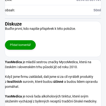
obsah
:
50ml
Diskuze
Buďte první, kdo napíše příspěvek k této položce.
Přidat komentář
YaoMedica
je mladší sestrou značky MycoMedica, která na
českém i slovenském trhu působí již od roku 2010.
Když jsme firmu zakládali, dali jsme si za cíl vyrábět produkty
z
kvalitních
surovin, které budou
účinné
a budou lidem opravdu
pomáhat.
YaoMedica
je nová řada alkoholových tinktur, které svým
složením vycházejí z bylinných receptů tradiční čínské medicíny.