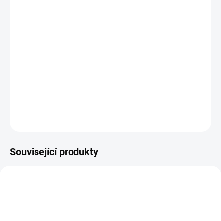
má AnShen účinek (harmonizuje ducha)
tonifikuje Qi a Xue (krev)
tonizuje Yang a posiluje Shen (Ledviny)
tonizuje Qi u pacientů v nedostatku, pokud došli do
kontaktu s vnějším patogenem
DETAILNÍ INFORMACE
ZEPTAT SE
HLÍDAT
Související produkty
DOPORUČUJEME
314V
ZENSEN-GINSENOSID-KAPSLE