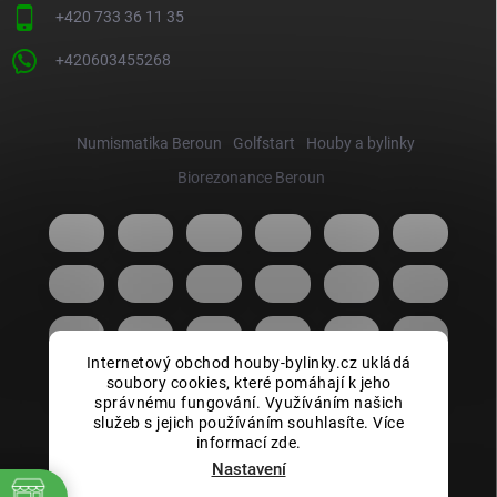
+420 733 36 11 35
+420603455268
Numismatika Beroun
Golfstart
Houby a bylinky
Biorezonance Beroun
Internetový obchod houby-bylinky.cz ukládá
soubory cookies, které pomáhají k jeho
správnému fungování. Využíváním našich
služeb s jejich používáním souhlasíte. Více
informací zde.
Nastavení