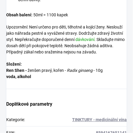
Obsah balení:
50ml = 1100 kapek
Upozornění: Není určeno pro děti, těhotné a kojící ženy. Neslouží
jako náhrada pestré a vyvážené stravy. Dodržujte zdravý životní
styl. Nepřekračujte doporučené denní
dávkování
. Skladujte mimo
dosah dětí při pokojové teplotě. Neobsahuje žádná aditiva.
Případný zákal nebo sraženina nejsou na závadu.
Složení:
Ren Shen -
ženšen pravý, kořen -
Radix ginseng
- 10g
voda, alkohol
Doplňkové parametry
Kategorie
:
TINKTURY - medicinální vína
EAN
:
8594167651141