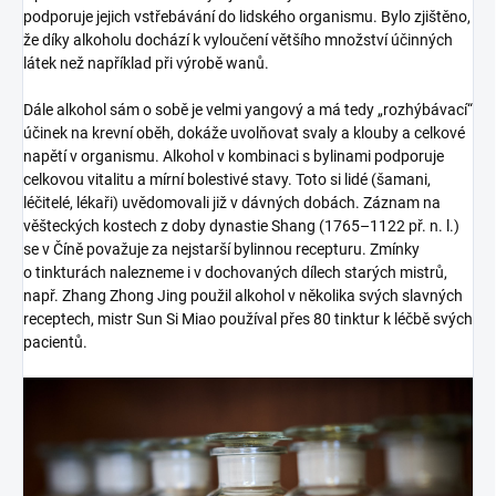
podporuje jejich vstřebávání do lidského organismu. Bylo zjištěno,
že díky alkoholu dochází k vyloučení většího množství účinných
látek než například při výrobě wanů.
Dále alkohol sám o sobě je velmi yangový a má tedy „rozhýbávací“
účinek na krevní oběh, dokáže uvolňovat svaly a klouby a celkové
napětí v organismu. Alkohol v kombinaci s bylinami podporuje
celkovou vitalitu a mírní bolestivé stavy. Toto si lidé (šamani,
léčitelé, lékaři) uvědomovali již v dávných dobách. Záznam na
věšteckých kostech z doby dynastie Shang (1765–1122 př. n. l.)
se v Číně považuje za nejstarší bylinnou recepturu. Zmínky
o tinkturách nalezneme i v dochovaných dílech starých mistrů,
např. Zhang Zhong Jing použil alkohol v několika svých slavných
receptech, mistr Sun Si Miao používal přes 80 tinktur k léčbě svých
pacientů.