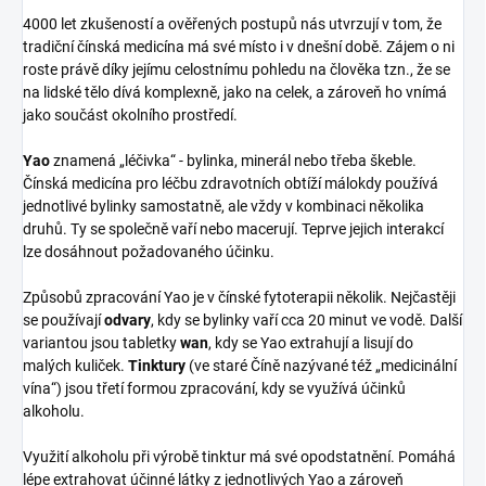
4000 let zkušeností a ověřených postupů nás utvrzují v tom, že
tradiční čínská medicína má své místo i v dnešní době. Zájem o ni
roste právě díky jejímu celostnímu pohledu na člověka tzn., že se
na lidské tělo dívá komplexně, jako na celek, a zároveň ho vnímá
jako součást okolního prostředí.
Yao
znamená „léčivka“ - bylinka, minerál nebo třeba škeble.
Čínská medicína pro léčbu zdravotních obtíží málokdy používá
jednotlivé bylinky samostatně, ale vždy v kombinaci několika
druhů. Ty se společně vaří nebo macerují. Teprve jejich interakcí
lze dosáhnout požadovaného účinku.
Způsobů zpracování Yao je v čínské fytoterapii několik. Nejčastěji
se používají
odvary
, kdy se bylinky vaří cca 20 minut ve vodě. Další
variantou jsou tabletky
wan
, kdy se Yao extrahují a lisují do
malých kuliček.
Tinktury
(ve staré Číně nazývané též „medicinální
vína“) jsou třetí formou zpracování, kdy se využívá účinků
alkoholu.
Využití alkoholu při výrobě tinktur má své opodstatnění. Pomáhá
lépe extrahovat účinné látky z jednotlivých Yao a zároveň