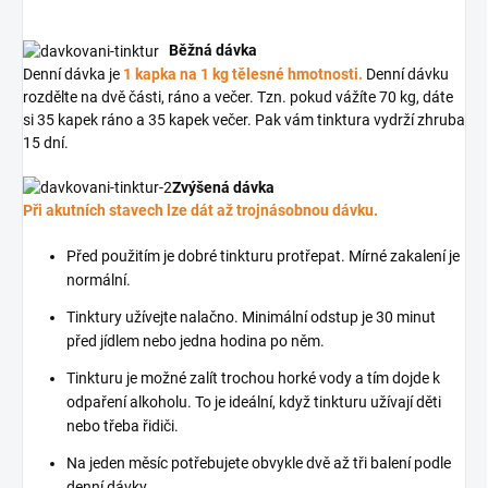
Běžná dávka
Denní dávka je
1 kapka na 1 kg tělesné hmotnosti
.
Denní dávku
rozdělte na dvě části, ráno a večer. Tzn. pokud vážíte 70 kg, dáte
si 35 kapek ráno a 35 kapek večer. Pak vám tinktura vydrží zhruba
15 dní.
Zvýšená dávka
Při akutních stavech lze dát až trojnásobnou dávku.
Před použitím je dobré tinkturu protřepat. Mírné zakalení je
normální.
Tinktury užívejte nalačno. Minimální odstup je 30 minut
před jídlem nebo jedna hodina po něm.
Tinkturu je možné zalít trochou horké vody a tím dojde k
odpaření alkoholu. To je ideální, když tinkturu užívají děti
nebo třeba řidiči.
Na jeden měsíc potřebujete obvykle dvě až tři balení podle
denní dávky.