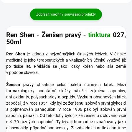
Zobrazit všechny související produkty
Ren Shen - Ženšen pravý -
tinktura
027,
50ml
Ren Shen
je jednou z nejznámějších čínských léčivek. V čínské
medicíně je jeho terapeutických a vitalizačních účinků využívá již
po tisíce let. Překládá se jako lidský kořen nebo síla země
v podobě člověka.
Ženšen pravý
obsahuje celou paletu účinných látek. Mezi
farmakologicky podstatné složky náležejí zejména saponiny,
antioxidanty, polysacharidy a peptidy. Výzkum obsahových látek
započal již v roce 1854, kdy byl ze ženšenu izolován první glykosid
a pojmenován panaquilon. V roce 1906 pak byl izolován první
saponin, panaxin. Od této doby bylo již ze ženšenu izolováno více
než 70 různých saponinů. Ty bývají hromadně označovány jako
ginsenosidy, případně panaxosidy. Ze zásadních antioxidantů se