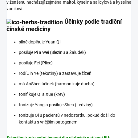
v ženšenu nacházejí zejména maltol, kyselina salicylová a kyselina
vanilová.
Účinky podle tradiční
čínské medicíny
silně doplňuje Yuan Qi
posiluje Pi a Wei (Slezinu a Žaludek)
posiluje Fei (Plíce)
rodí Jin Ye (tekutiny) a zastavuje žízeň
má AnShen účinek (harmonizuje ducha)
tonifikuje Qi a Xue (krev)
tonizuje Yang a posiluje Shen (Ledviny)
tonizuje Qi u pacientů v nedostatku, pokud došli do
kontaktu s vnějším patogenem
Schválená zdravotní tvrzení dle platných nařízení EU: