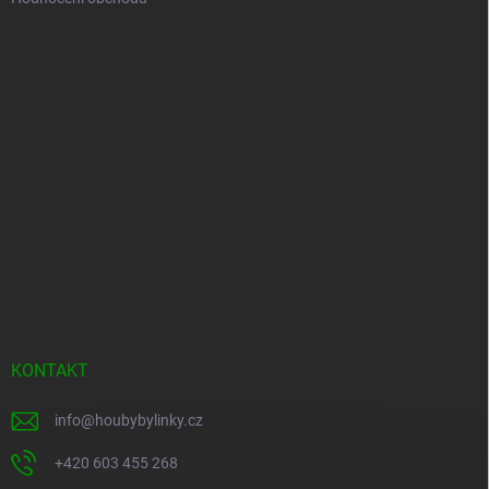
KONTAKT
info
@
houbybylinky.cz
+420 603 455 268