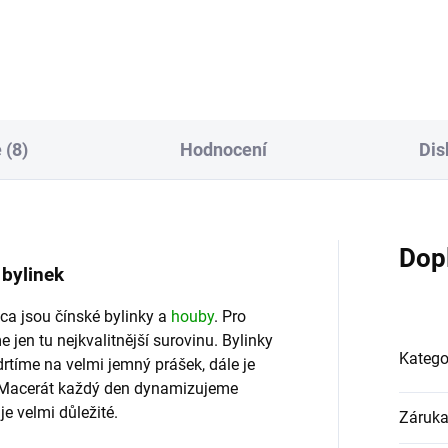
V tradiční čínské medicíně se
dum) podporuje přirozenou...
využívá po tisíciletí pro své...
 (8)
Hodnocení
Dis
Dop
 bylinek
a jsou čínské bylinky a
houby
. Pro
jen tu nejkvalitnější surovinu. Bylinky
Katego
drtíme na velmi jemný prášek, dále je
. Macerát každý den dynamizujeme
je velmi důležité.
Záruk