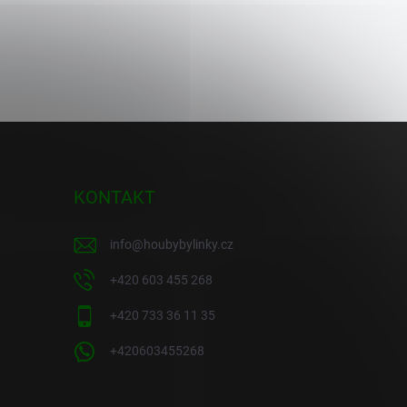
KONTAKT
info
@
houbybylinky.cz
+420 603 455 268
+420 733 36 11 35
+420603455268