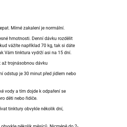
řepat. Mírné zakalení je normální.
esné hmotnosti. Denní dávku rozdělit
kud vážíte například 70 kg, tak si dáte
k Vám tinktura vydrží asi na 15 dní.
t až trojnásobnou dávku
lní odstup je 30 minut před jídlem nebo
rké vody a tím dojde k odpaření se
o děti nebo řidiče.
at tinktury obvykle několik dní,
t obvykle několik měsíců. Nicméně do 2-