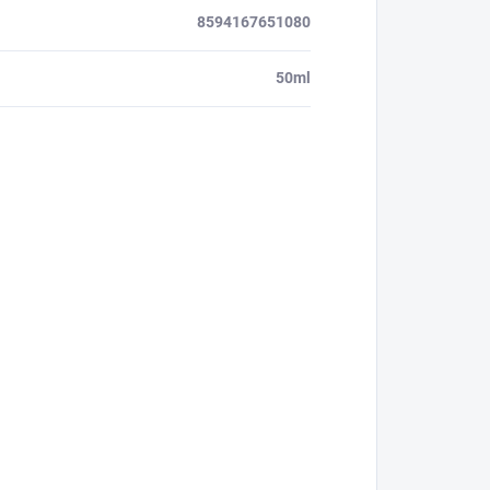
8594167651080
50ml