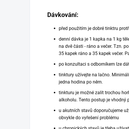
Dávkování:
před použitím je dobré tinktru prot
denní dávka je 1 kapka na 1 kg těl
na dvě části - ráno a večer. Tzn. po
35 kapek ráno a 35 kapek večer. Pa
po konzultaci s odborníkem lze dá
tinktury užívejte na lačno. Minimá
jedna hodina po něm.
tinkturu je možné zalít trochou ho
alkoholu. Tento postup je vhodný pr
u akutních stavů doporučujeme užív
obvykle do vyřešení problému
u chronických stavů je třeba užíva