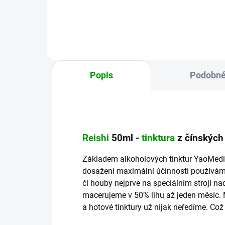
virům, zánětům a při alergiích.
luci
Pomáhají přirozenému krevnímu
oběhu i tlaku a...
Popis
Podobné
Reishi
50ml -
tinktura
z čínských
Základem alkoholových tinktur YaoMedic
dosažení maximální účinnosti používáme 
či houby nejprve na speciálním stroji na
macerujeme v 50% lihu až jeden měsíc
a hotové tinktury už nijak neředíme. Což 