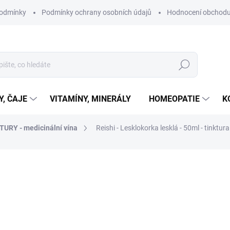
podmínky
Podmínky ochrany osobních údajů
Hodnocení obchod
Hledat
Y, ČAJE
VITAMÍNY, MINERÁLY
HOMEOPATIE
K
TURY - medicinální vína
Reishi - Lesklokorka lesklá - 50ml - tinktur
ní
ZNAČKA:
YAOMEDICA
290 Kč
Měrná
SKLADEM
cena:
MŮŽEME DORUČIT DO:
10.8.2