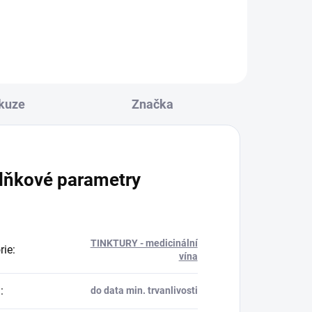
plísňovým), působí jako
antioxidant, pomáhá při...
kuze
Značka
lňkové parametry
TINKTURY - medicinální
rie
:
vína
a
:
do data min. trvanlivosti