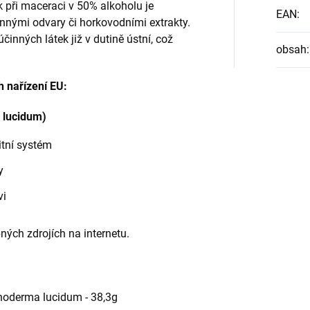
při maceraci v 50% alkoholu je
EAN
:
nnými odvary či horkovodními extrakty.
činných látek již v dutině ústní, což
obsah
:
h nařízení EU:
 lucidum)
itní systém
y
vi
ných zdrojích na internetu.
Ganoderma lucidum - 38,3g