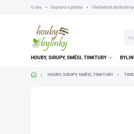
Přejít
O nás
Doprava a platba
Všeobecné obchodní 
na
obsah
HOUBY, SIRUPY, SMĚSI, TINKTURY
BYLIN
Domů
HOUBY, SIRUPY, SMĚSI, TINKTURY
TINK
Neohodnoceno
Podrobnosti hodnoce