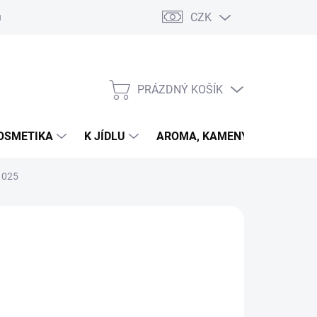
CZK
u
PRÁZDNÝ KOŠÍK
NÁKUPNÍ
KOŠÍK
OSMETIKA
K JÍDLU
AROMA, KAMENY
VETER
a 025
026
MOŽNOSTI DORUČENÍ