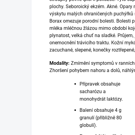
plochy. Seboroický ekzém. Akné. Opary na
výskytu malých ohraničených puchýřků 
Borax omezuje porodní bolesti. Bolesti p
mléka mléčnou žlázou mimo období kojení
plynatost, velká chuť na sladké. Průjem,
onemocnění trávicího traktu. Kožní mykó
zacuchané, slepené, konečky roztřepené, 
Modality:
Zmírnění symptomů v ranních a
Zhoršení pohybem nahoru a dolů, náhl
Přípravek obsahuje
sacharózu a
monohydrát laktózy.
Balení obsahuje 4 g
granulí (přibližně 80
globulí).