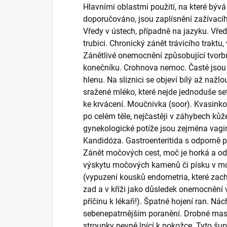
Hlavními oblastmi použití, na které b
doporučováno, jsou zaplísnění zažívacího
Vředy v ústech, případně na jazyku. Vředy
trubici. Chronický zánět trávicího traktu,
Zánětlivé onemocnění způsobující tvorbu 
konečníku. Crohnova nemoc. Časté jsou 
hlenu. Na sliznici se objeví bílý až nažl
sražené mléko, které nejde jednoduše set
ke krvácení. Moučnivka (soor). Kvasinko
po celém těle, nejčastěji v záhybech kůž
gynekologické potíže jsou zejména vaginá
Kandidóza. Gastroenteritida s odporně 
Zánět močových cest, moč je horká a od
výskytu močových kamenů či písku v 
(vypuzení kousků endometria, které zach
zad a v kříži jako důsledek onemocnění v
příčinu k lékaři!). Špatné hojení ran. Nác
sebenepatrnějším poranění. Drobné mast
stroupky pevně lpící k pokožce. Tyto šu