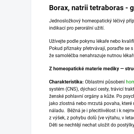
Borax, natrii tetraboras - 
Jednosložkový homeopatický léčivý pří
indikací pro perorální užití.
Užívejte podle pokynu lékaře nebo kval
Pokud příznaky přetrvávají, poraďte se 
že samoléčba nenahrazuje nutnou lékař
Z homeopatické materie mediky — stru
Charakteristika:
Oblastmi působení
hom
systém (CNS), dýchací cesty, trávicí trakt,
ženské pohlavní orgány a kůže. Po psych
jako zlostná nebo mrzutá povaha, které
náladu. Běžná je i přecitlivělost i k n
z výšek, z pohybu dolů (ve výtahu, v leta
Děti se nechtějí nechat uložit do postýlky