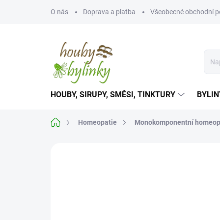
Přejít
O nás
Doprava a platba
Všeobecné obchodní 
na
obsah
HOUBY, SIRUPY, SMĚSI, TINKTURY
BYLIN
Domů
Homeopatie
Monokomponentní homeop
Neohodnoceno
Podrobnosti hodnoce