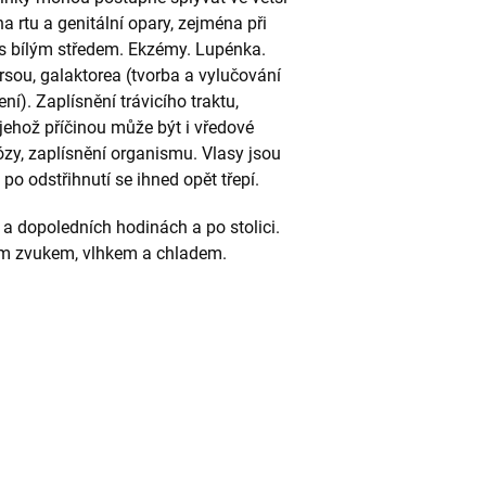
 rtu a genitální opary, zejména při
s bílým středem. Ekzémy. Lupénka.
rsou, galaktorea (tvorba a vylučování
). Zaplísnění trávicího traktu,
 jehož příčinou může být i vředové
zy, zaplísnění organismu. Vlasy jsou
po odstřihnutí se ihned opět třepí.
 dopoledních hodinách a po stolici.
ým zvukem, vlhkem a chladem.