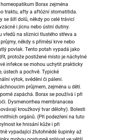
ývá homeopatikum Borax zejména
 traktu, afty a aftózní stomatitida.
 se šíří dolů, někdy po celé trávicí
 vzácně i jícnu nebo ústní dutiny.
vředů na sliznici tlustého střeva a
průjmy, někdy s příměsí krve nebo
outlý povlak. Tento potah vypadá jako
řít, protože postižené místo je náchylné
vé infekce se mohou uchytit prakticky
e, ústech a pochvě. Typické
lní výtok, svědění či pálení.
páchnoucím průjmem, zejména u dětí.
porně zapáchá. Borax se používá i při
moči. Dysmenorrhea membranacea
ovávají kroužkový tvar dělohy). Bolesti
nitřních orgánů. (Při podezření na tuto
hylnost ke hnisání kůže i při
ně vypadající žlutohnědé šupinky až
pinky mohou postupně splývat ve větší