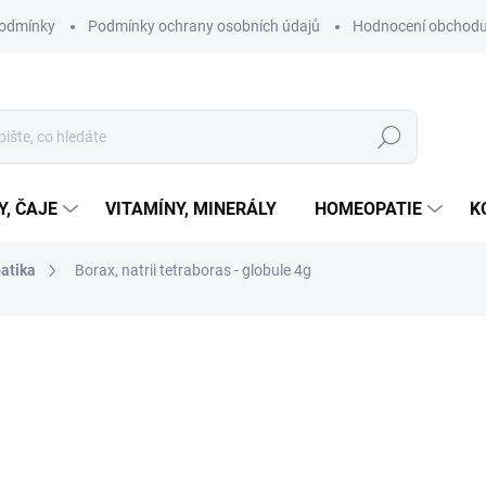
podmínky
Podmínky ochrany osobních údajů
Hodnocení obchod
Hledat
Y, ČAJE
VITAMÍNY, MINERÁLY
HOMEOPATIE
K
atika
Borax, natrii tetraboras - globule 4g
ní
ZNAČKA:
BOIRON
125 Kč
Měrná
ZVOLTE VARIANTU
cena:
VARIANTA