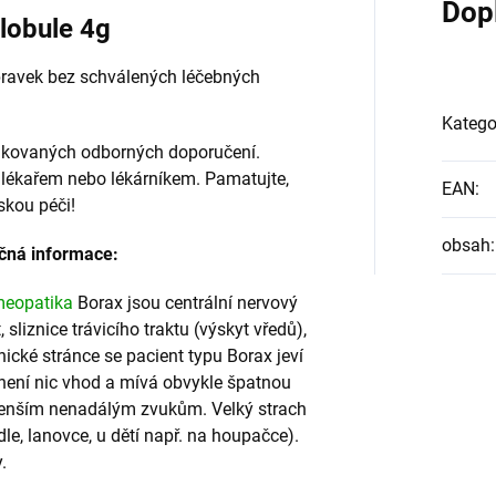
Dop
globule 4g
pravek bez schválených léčebných
Katego
ifikovaných odborných doporučení.
s lékařem nebo lékárníkem. Pamatujte,
EAN
:
skou péči!
obsah
:
čná informace:
eopatika
Borax jsou centrální nervový
 sliznice trávicího traktu (výskyt vředů),
ické stránce se pacient typu Borax jeví
 není nic vhod a mívá obvykle špatnou
ejmenším nenadálým zvukům. Velký strach
dle, lanovce, u dětí např. na houpačce).
.