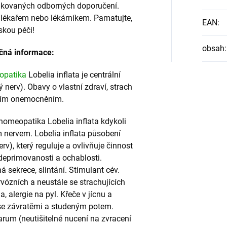
ifikovaných odborných doporučení.
s lékařem nebo lékárníkem. Pamatujte,
EAN
:
skou péči!
obsah
:
čná informace:
opatika
Lobelia inflata je centrální
nerv). Obavy o vlastní zdraví, strach
čním onemocněním.
homeopatika Lobelia inflata kdykoli
 nervem. Lobelia inflata působení
v), který reguluje a ovlivňuje činnost
 deprimovanosti a ochablosti.
 sekrece, slintání. Stimulant cév.
ózních a neustále se strachujících
, alergie na pyl. Křeče v jícnu a
 se závratěmi a studeným potem.
rum (neutišitelné nucení na zvracení