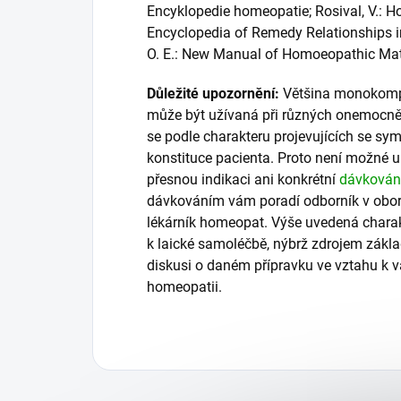
Encyklopedie homeopatie; Rosival, V.: 
Encyclopedia of Remedy Relationships i
O. E.: New Manual of Homoeopathic Mater
Důležité upozornění:
Většina monokomp
může být užívaná při různých onemocně
se podle charakteru projevujících se s
konstituce pacienta. Proto není možné
přesnou indikaci ani konkrétní
dávkován
dávkováním vám poradí odborník v obo
lékárník homeopat. Výše uvedená charak
k laické samoléčbě, nýbrž zdrojem zákl
diskusi o daném přípravku ve vztahu k 
homeopatii.