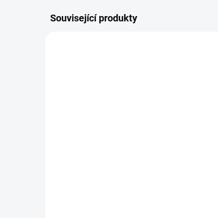
Související produkty
PARAGRIPPE
SKLADEM
Paragrippe - chřipka a
Cor
nachlazení - 60 tablet
nac
230 Kč
19
Do košíku