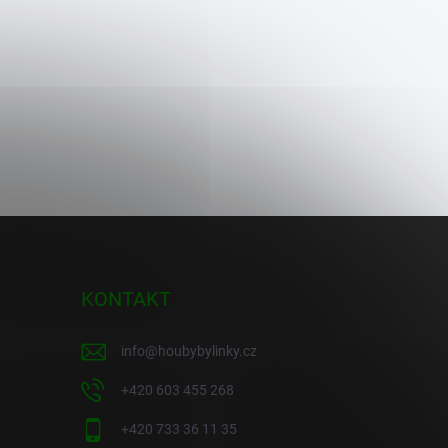
KONTAKT
info
@
houbybylinky.cz
+420 603 455 268
+420 733 36 11 35