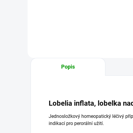
Paragrippe je homeopatický
Cory
přípravek, který se tradičně
příp
používá jako doplňková léčba při
hom
prvních příznacích a průběhu
nac
chřipkových onemocnění a...
Popis
Lobelia inflata, lobelka n
Jednosložkový homeopatický léčivý pří
indikací pro perorální užití.