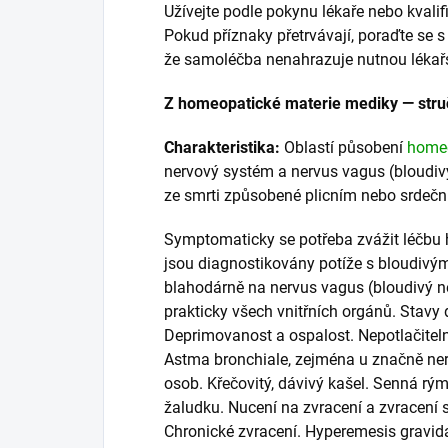
Užívejte podle pokynu lékaře nebo kval
Pokud příznaky přetrvávají, poraďte se 
že samoléčba nenahrazuje nutnou lékař
Z homeopatické materie mediky — stru
Charakteristika:
Oblastí působení
home
nervový systém a nervus vagus (bloudivý 
ze smrti způsobené plicním nebo srde
Symptomaticky se potřeba zvážit léčbu 
jsou diagnostikovány potíže s bloudivým
blahodárně na nervus vagus (bloudivý ner
prakticky všech vnitřních orgánů. Stavy
Deprimovanost a ospalost. Nepotlačitelná
Astma bronchiale, zejména u značně nerv
osob. Křečovitý, dávivý kašel. Senná rýma
žaludku. Nucení na zvracení a zvracení
Chronické zvracení. Hyperemesis gravida