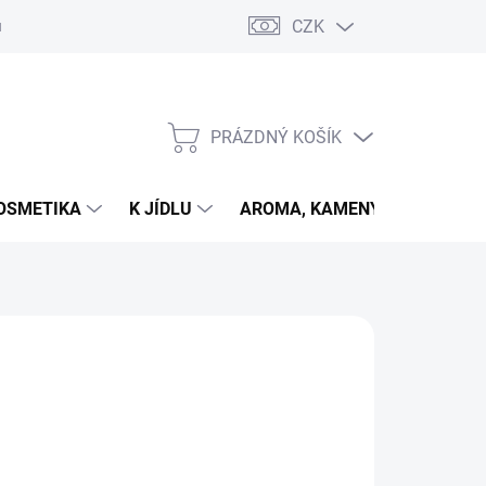
CZK
u
PRÁZDNÝ KOŠÍK
NÁKUPNÍ
KOŠÍK
OSMETIKA
K JÍDLU
AROMA, KAMENY
VETER
026
MOŽNOSTI DORUČENÍ