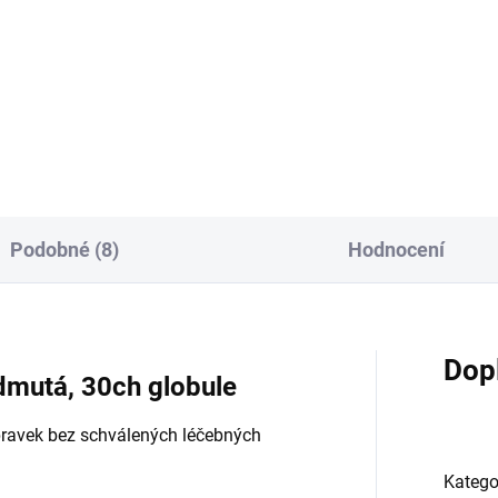
zalia je homeopatický léčivý
Angin-Heel S je kombinovaný
ravek užívaný tradičně v
homeopatický přípravek, který
eopatii k léčbě rýmy a
tradičně používá k zmírnění
hlazení. Kód SÚKL: 0097941.
příznaků bolesti v krku, chrap
a raných stádií angíny,...
Podobné (8)
Hodnocení
Dop
admutá, 30ch globule
pravek bez schválených léčebných
Katego