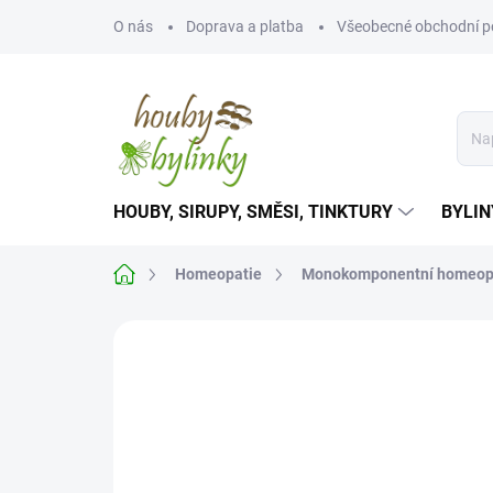
Přejít
O nás
Doprava a platba
Všeobecné obchodní 
na
obsah
HOUBY, SIRUPY, SMĚSI, TINKTURY
BYLIN
Domů
Homeopatie
Monokomponentní homeop
Neohodnoceno
Podrobnosti hodnoce