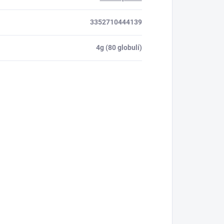
3352710444139
4g (80 globulí)