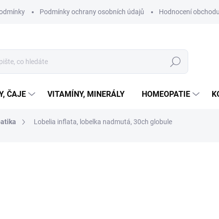
podmínky
Podmínky ochrany osobních údajů
Hodnocení obchod
Hledat
Y, ČAJE
VITAMÍNY, MINERÁLY
HOMEOPATIE
K
atika
Lobelia inflata, lobelka nadmutá, 30ch globule
ní
ZNAČKA:
BOIRON
125 Kč
Měrná
SKLADEM
cena:
MŮŽEME DORUČIT DO:
11.8.2