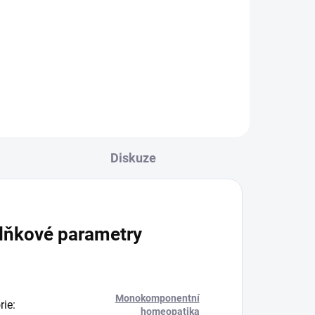
 se
Zell Calmin působí podpůrně při
poruchách spánku, spánkové
otu
deprivaci (nedostatku spánku
různých příčin), poruchách
cirkadiálního rytmu v důsledku...
Diskuze
lňkové parametry
Monokomponentní
rie
:
homeopatika