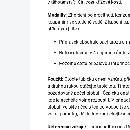
v těhotenství). Citlivost křížové kosti.
Modality:
Zhoršení po procitnutí, konz
koupáním ve studené vodě. Zlepšení te
střídmým jídlem.
Přípravek obsahuje sacharózu a m
Balení obsahuje 4 g granulí (přibliž
Pozorně čtěte příbalovou informaci
Použití:
Otočte tubičku dnem vzhůru, při
a druhou rukou otáčejte tubičkou. Tím
požadovaný počet globulí. Čepičku opatr
kde je nechejte volně rozpustit. V přípa
globulí ve skleničce s teplou vodou (ve 
velmi pomalu), důkladně zamíchejte a p
Referenční zdroje:
Homöopathisches Rep