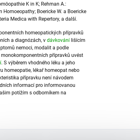
Homöopathie K in K; Rehman A.:
n Homoeopathy; Boericke W. a Boericke
ia Medica with Repertory, a další.
onentních homeopatických přípravků
ních a diagnózách, v
dávkování
lišícím
ymptomů nemoci, modalit a podle
 u monokomponentních přípravků uvést
í
. S výběrem vhodného léku a jeho
ru homeopatie, lékař homeopat nebo
teristika přípravku není návodem
adních informací pro informovanou
vašim potížím s odborníkem na