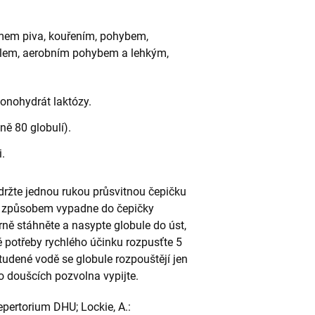
umem piva, kouřením, pohybem,
plem, aerobním pohybem a lehkým,
onohydrát laktózy.
ně 80 globulí).
.
držte jednou rukou průsvitnou čepičku
to způsobem vypadne do čepičky
ně stáhněte a nasypte globule do úst,
dě potřeby rychlého účinku rozpusťte 5
studené vodě se globule rozpouštějí jen
o doušcích pozvolna vypijte.
ertorium DHU; Lockie, A.: