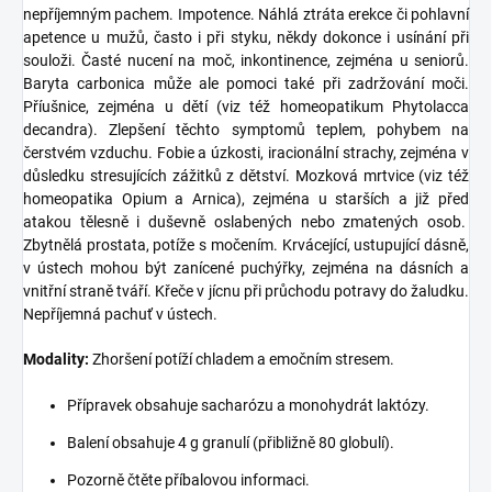
nepříjemným pachem. Impotence. Náhlá ztráta erekce či pohlavní
apetence u mužů, často i při styku, někdy dokonce i usínání při
souloži. Časté nucení na moč, inkontinence, zejména u seniorů.
Baryta carbonica může ale pomoci také při zadržování moči.
Příušnice, zejména u dětí (viz též homeopatikum Phytolacca
decandra). Zlepšení těchto symptomů teplem, pohybem na
čerstvém vzduchu. Fobie a úzkosti, iracionální strachy, zejména v
důsledku stresujících zážitků z dětství. Mozková mrtvice (viz též
homeopatika Opium a Arnica), zejména u starších a již před
atakou tělesně i duševně oslabených nebo zmatených osob.
Zbytnělá prostata, potíže s močením. Krvácející, ustupující dásně,
v ústech mohou být zanícené puchýřky, zejména na dásních a
vnitřní straně tváří. Křeče v jícnu při průchodu potravy do žaludku.
Nepříjemná pachuť v ústech.
Modality:
Zhoršení potíží chladem a emočním stresem.
Přípravek obsahuje sacharózu a monohydrát laktózy.
Balení obsahuje 4 g granulí (přibližně 80 globulí).
Pozorně čtěte příbalovou informaci.