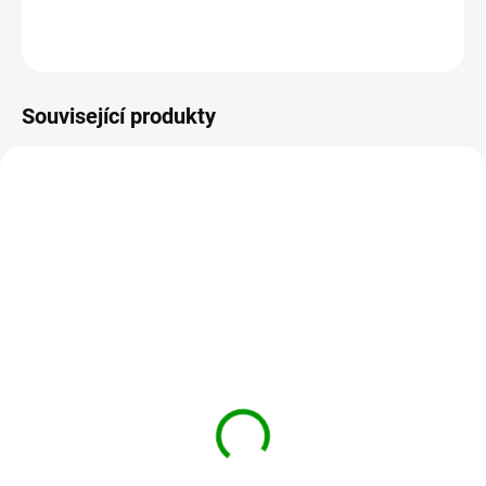
ZEPTAT SE
HLÍDAT
Související produkty
PARAGRIPPE
ZELL-ALLERGIE
SKLADEM
SKLADEM
Paragrippe - chřipka a
Adler Pharma Zell
nachlazení - 60 tablet
Allergie komplex 400
tablet
230 Kč
599 Kč
Do košíku
Do košíku