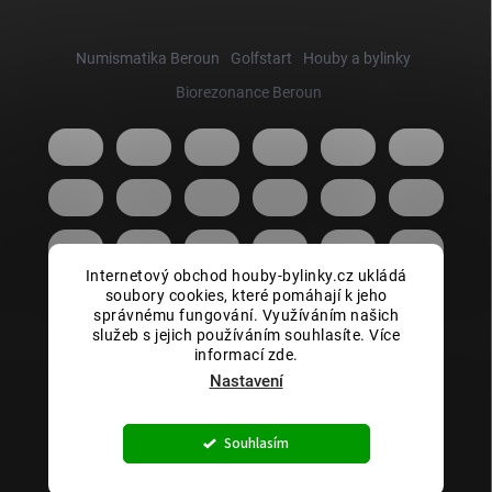
Numismatika Beroun
Golfstart
Houby a bylinky
Biorezonance Beroun
Internetový obchod houby-bylinky.cz ukládá
soubory cookies, které pomáhají k jeho
správnému fungování. Využíváním našich
služeb s jejich používáním souhlasíte. Více
informací zde.
Nastavení
Copyright 2026
Houby bylinky.cz
. Všechna práva vyhrazena.
Souhlasím
Vytvořil Shoptet