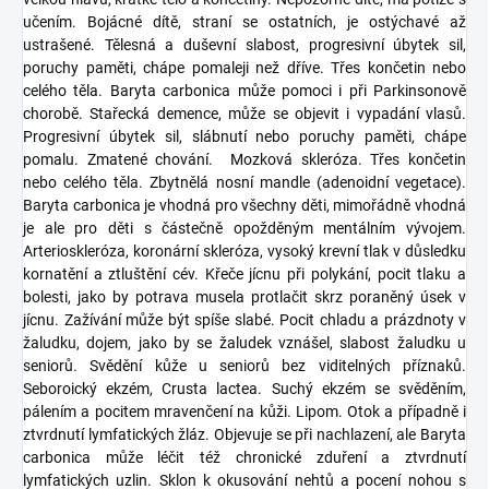
učením. Bojácné dítě, straní se ostatních, je ostýchavé až
ustrašené. Tělesná a duševní slabost, progresivní úbytek sil,
poruchy paměti, chápe pomaleji než dříve. Třes končetin nebo
celého těla. Baryta carbonica může pomoci i při Parkinsonově
chorobě. Stařecká demence, může se objevit i vypadání vlasů.
Progresivní úbytek sil, slábnutí nebo poruchy paměti, chápe
pomalu. Zmatené chování. Mozková skleróza. Třes končetin
nebo celého těla. Zbytnělá nosní mandle (adenoidní vegetace).
Baryta carbonica je vhodná pro všechny děti, mimořádně vhodná
je ale pro děti s částečně opožděným mentálním vývojem.
Arterioskleróza, koronární skleróza, vysoký krevní tlak v důsledku
kornatění a ztluštění cév. Křeče jícnu při polykání, pocit tlaku a
bolesti, jako by potrava musela protlačit skrz poraněný úsek v
jícnu. Zažívání může být spíše slabé. Pocit chladu a prázdnoty v
žaludku, dojem, jako by se žaludek vznášel, slabost žaludku u
seniorů. Svědění kůže u seniorů bez viditelných příznaků.
Seboroický ekzém, Crusta lactea. Suchý ekzém se svěděním,
pálením a pocitem mravenčení na kůži. Lipom. Otok a případně i
ztvrdnutí lymfatických žláz. Objevuje se při nachlazení, ale Baryta
carbonica může léčit též chronické zduření a ztvrdnutí
lymfatických uzlin. Sklon k okusování nehtů a pocení nohou s