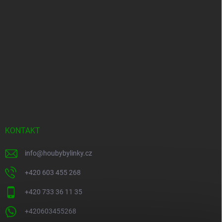
KONTAKT
info
@
houbybylinky.cz
+420 603 455 268
+420 733 36 11 35
+420603455268