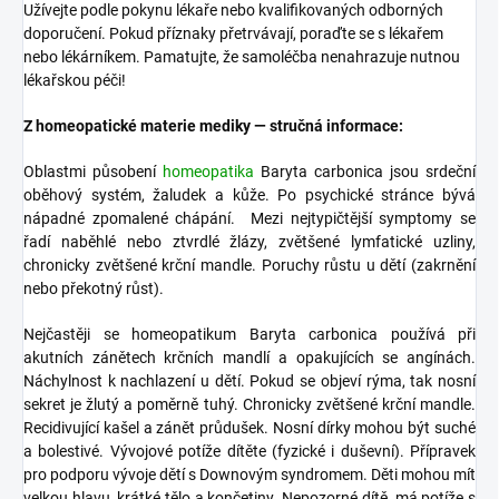
Užívejte podle pokynu lékaře nebo kvalifikovaných odborných
doporučení. Pokud příznaky přetrvávají, poraďte se s lékařem
nebo lékárníkem. Pamatujte, že samoléčba nenahrazuje nutnou
lékařskou péči!
Z homeopatické materie mediky — stručná informace:
Oblastmi působení
homeopatika
Baryta carbonica jsou srdeční
oběhový systém, žaludek a kůže. Po psychické stránce bývá
nápadné zpomalené chápání. Mezi nejtypičtější symptomy se
řadí naběhlé nebo ztvrdlé žlázy, zvětšené lymfatické uzliny,
chronicky zvětšené krční mandle. Poruchy růstu u dětí (zakrnění
nebo překotný růst).
Nejčastěji se homeopatikum Baryta carbonica používá při
akutních zánětech krčních mandlí a opakujících se angínách.
Náchylnost k nachlazení u dětí. Pokud se objeví rýma, tak nosní
sekret je žlutý a poměrně tuhý. Chronicky zvětšené krční mandle.
Recidivující kašel a zánět průdušek. Nosní dírky mohou být suché
a bolestivé. Vývojové potíže dítěte (fyzické i duševní). Přípravek
pro podporu vývoje dětí s Downovým syndromem. Děti mohou mít
velkou hlavu, krátké tělo a končetiny. Nepozorné dítě, má potíže s