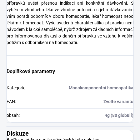
přípravků uvést přesnou indikaci ani konkrétní dávkování. S
výběrem vhodného léku ve vhodné potenci a s jeho dávkováním
vám poradí odborník v oboru homeopatie, lékař homeopat nebo
lékárník homeopat. Výše uvedená charakteristika přípravku není
návodem k laické samoléčbě, nýbrž zdrojem základních informací
pro informovanou diskusi o daném přípravku ve vztahu k vašim
potížím s odborníkem na homeopatii.
Doplňkové parametry
Kategorie
:
Monokomponentní homeopatika
EAN
:
Zvolte variantu
obsah
:
4g (80 globulí)
Diskuze
Buďte první, kdo napíše příspěvek k této položce.