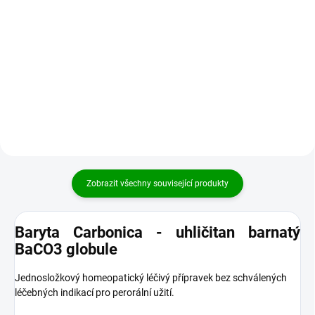
Paragrippe je homeopatický
přípravek, který se tradičně
Zell Allergie komplex je doplněk
používá jako doplňková léčba při
stravy na bázi Schüsslerových
prvních příznacích a průběhu
solí používaný podpůrně při
chřipkových onemocnění a...
alergiích různého typu. Zell
Allergie – přehled...
Zobrazit všechny související produkty
Baryta Carbonica - uhličitan barnatý
BaCO3 globule
Jednosložkový homeopatický léčivý přípravek bez schválených
léčebných indikací pro perorální užití.