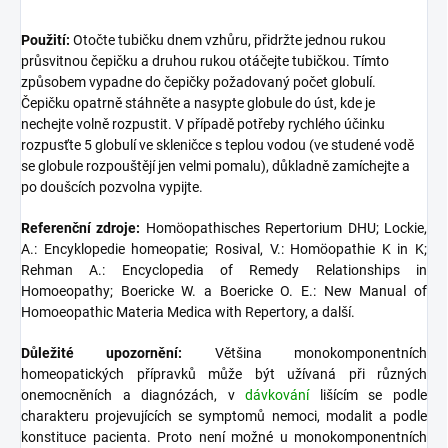
Použití:
Otočte tubičku dnem vzhůru, přidržte jednou rukou
průsvitnou čepičku a druhou rukou otáčejte tubičkou. Tímto
způsobem vypadne do čepičky požadovaný počet globulí.
Čepičku opatrně stáhněte a nasypte globule do úst, kde je
nechejte volně rozpustit. V případě potřeby rychlého účinku
rozpusťte 5 globulí ve skleničce s teplou vodou (ve studené vodě
se globule rozpouštějí jen velmi pomalu), důkladně zamíchejte a
po doušcích pozvolna vypijte.
Referenční zdroje:
Homöopathisches Repertorium DHU; Lockie,
A.: Encyklopedie homeopatie; Rosival, V.: Homöopathie K in K;
Rehman A.: Encyclopedia of Remedy Relationships in
Homoeopathy; Boericke W. a Boericke O. E.: New Manual of
Homoeopathic Materia Medica with Repertory, a další.
Důležité upozornění:
Většina monokomponentních
homeopatických přípravků může být užívaná při různých
onemocněních a diagnózách, v
dávkování
lišícím se podle
charakteru projevujících se symptomů nemoci, modalit a podle
konstituce pacienta. Proto není možné u monokomponentních