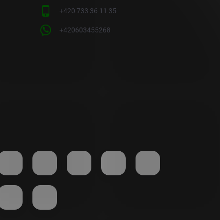
+420 733 36 11 35
+420603455268