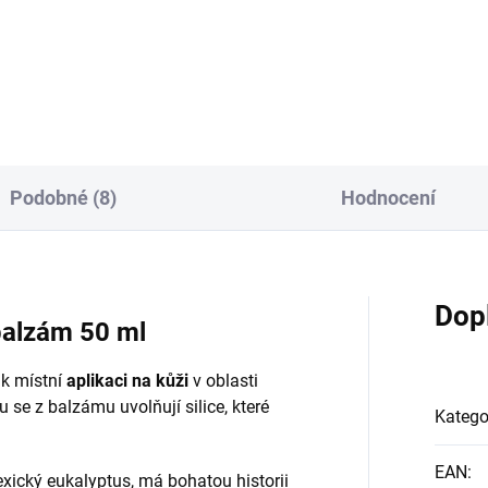
a regeneraci pokožky před
áhá redukovat drobné
mrazem a osvědčila se...
konalosti pleti a zvýšenou
mentaci – pigmentové skvrny.
etický přípravek na...
Podobné (8)
Hodnocení
Dop
alzám 50 ml
 k místní
aplikaci na kůži
v oblasti
 se z balzámu uvolňují silice, které
Katego
EAN
:
exický eukalyptus, má bohatou historii