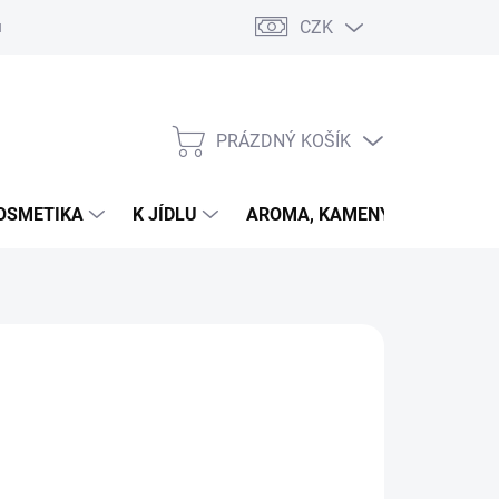
CZK
u
PRÁZDNÝ KOŠÍK
NÁKUPNÍ
KOŠÍK
OSMETIKA
K JÍDLU
AROMA, KAMENY
VETER
026
MOŽNOSTI DORUČENÍ