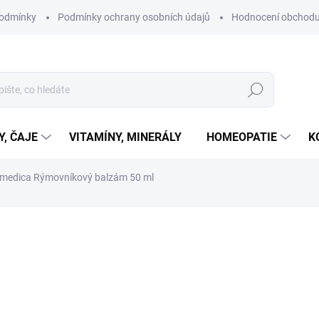
podmínky
Podmínky ochrany osobních údajů
Hodnocení obchod
Hledat
Y, ČAJE
VITAMÍNY, MINERÁLY
HOMEOPATIE
K
medica Rýmovníkový balzám 50 ml
ní
ZNAČKA:
BIOMEDICA
240 Kč
Měrná
SKLADEM
cena:
MŮŽEME DORUČIT DO:
10.8.2