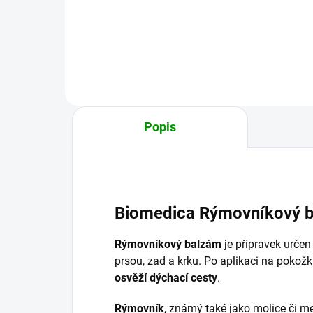
šalvějová ústní voda je vhodná ke
pom
kloktání, při aftech, snižuje tvorbu
nedo
zubního plaku, který je jednou z
pig
hlavních příčin...
Kosm
Popis
Biomedica Rýmovníkový b
Rýmovníkový balzám
je přípravek určen
prsou, zad a krku. Po aplikaci na pokožku
osvěží dýchací cesty
.
Rýmovník
, známý také jako molice či m