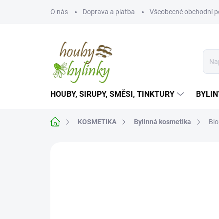
Přejít
O nás
Doprava a platba
Všeobecné obchodní 
na
obsah
HOUBY, SIRUPY, SMĚSI, TINKTURY
BYLIN
Domů
KOSMETIKA
Bylinná kosmetika
Bio
Neohodnoceno
Podrobnosti hodnoce