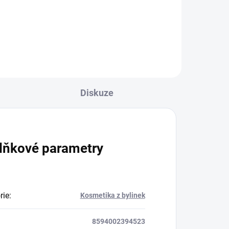
jizev, otlaků, strií, mozolů a
zhrublé pokožky, vhodná i k
masáži unavených nohou.
Diskuze
lňkové parametry
rie
:
Kosmetika z bylinek
8594002394523