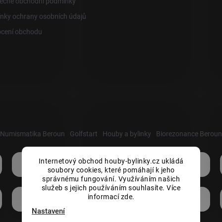
ecné obchodní podmínky
nky ochrany osobních údajů
cení obchodu
Numismatika Beroun
Golfstart
Houby a bylinky
Biorezonance Beroun
Internetový obchod houby-bylinky.cz ukládá
soubory cookies, které pomáhají k jeho
správnému fungování. Využíváním našich
služeb s jejich používáním souhlasíte. Více
informací zde.
Nastavení