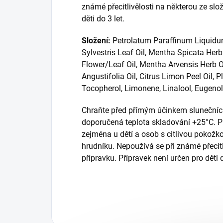
známé přecitlivělosti na některou ze slo
děti do 3 let.
Složení:
Petrolatum Paraffinum Liquidum
Sylvestris Leaf Oil, Mentha Spicata Her
Flower/Leaf Oil, Mentha Arvensis Herb Oi
Angustifolia Oil, Citrus Limon Peel Oil,
Tocopherol, Limonene, Linalool, Eugenol, C
Chraňte před přímým účinkem sluneční
doporučená teplota skladování +25°C. Př
zejména u dětí a osob s citlivou pokožko
hrudníku. Nepoužívá se při známé přecitl
přípravku. Přípravek není určen pro děti d