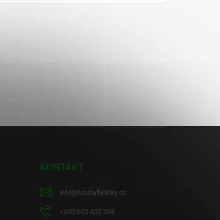
KONTAKT
info
@
houbybylinky.cz
+420 603 455 268