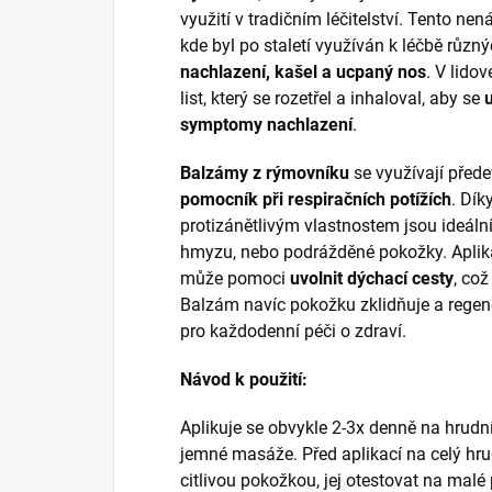
využití v tradičním léčitelství. Tento ne
kde byl po staletí využíván k léčbě různ
nachlazení, kašel a ucpaný nos
. V lido
list, který se rozetřel a inhaloval, aby se
symptomy nachlazení
.
Balzámy z rýmovníku
se využívají před
pomocník při respiračních potížích
. Dík
protizánětlivým vlastnostem jsou ideální
hmyzu, nebo podrážděné pokožky. Aplik
může pomoci
uvolnit dýchací cesty
, což
Balzám navíc pokožku zklidňuje a regener
pro každodenní péči o zdraví.
Návod k použití:
Aplikuje se obvykle 2-3x denně na hrudní
jemné masáže. Před aplikací na celý hru
citlivou pokožkou, jej otestovat na malé