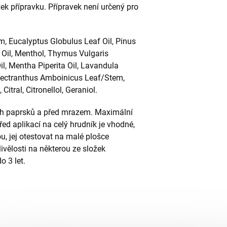
žek přípravku. Přípravek není určený pro
, Eucalyptus Globulus Leaf Oil, Pinus
b Oil, Menthol, Thymus Vulgaris
l, Mentha Piperita Oil, Lavandula
 Plectranthus Amboinicus Leaf/Stem,
itral, Citronellol, Geraniol.
ch paprsků a před mrazem. Maximální
ed aplikací na celý hrudník je vhodné,
u, jej otestovat na malé plošce
ivělosti na některou ze složek
o 3 let.