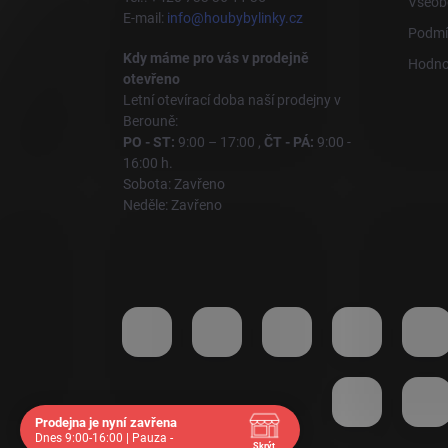
Všeob
E-mail:
info@houbybylinky.cz
Podmí
Kdy máme pro vás v prodejně
Hodno
otevřeno
Letní otevírací doba naší prodejny v
Berouně:
PO - ST:
9:00 – 17:00 ,
ČT - PÁ:
9:00 -
16:00 h.
Sobota: Zavřeno
Neděle: Zavřeno
Prodejna je nyní zavřena
Dnes 9:00-16:00 | Pauza -
Skrýt