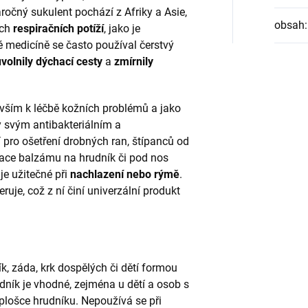
náročný sukulent pochází z Afriky a Asie,
obsah
:
ých
respiračních potíží
, jako je
vé medicíně se často používal čerstvý
uvolnily dýchací cesty
a
zmírnily
evším k léčbě kožních problémů a jako
y svým antibakteriálním a
 pro ošetření drobných ran, štípanců od
ace balzámu na hrudník či pod nos
 je užitečné při
nachlazení nebo rýmě
.
uje, což z ní činí univerzální produkt
k, záda, krk dospělých či dětí formou
dník je vhodné, zejména u dětí a osob s
 plošce hrudníku. Nepoužívá se při