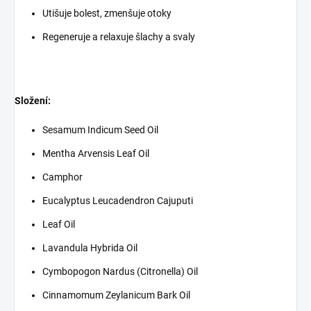
Utišuje bolest, zmenšuje otoky
Regeneruje a relaxuje šlachy a svaly
Složení:
Sesamum Indicum Seed Oil
Mentha Arvensis Leaf Oil
Camphor
Eucalyptus Leucadendron Cajuputi
Leaf Oil
Lavandula Hybrida Oil
Cymbopogon Nardus (Citronella) Oil
Cinnamomum Zeylanicum Bark Oil