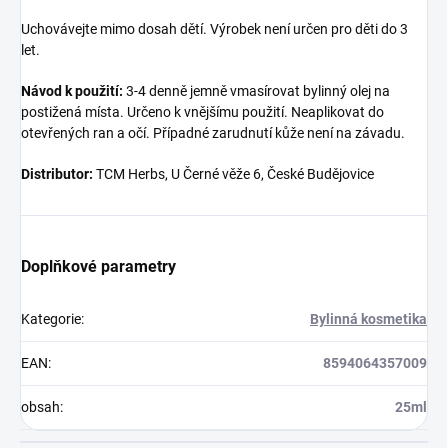
Uchovávejte mimo dosah dětí. Výrobek není určen pro děti do 3
let.
Návod k použití:
3-4 denně jemně vmasírovat bylinný olej na
postižená místa. Určeno k vnějšímu použití. Neaplikovat do
otevřených ran a očí. Případné zarudnutí kůže není na závadu.
Distributor:
TCM Herbs, U Černé věže 6, České Budějovice
Doplňkové parametry
Kategorie
:
Bylinná kosmetika
EAN
:
8594064357009
obsah
:
25ml