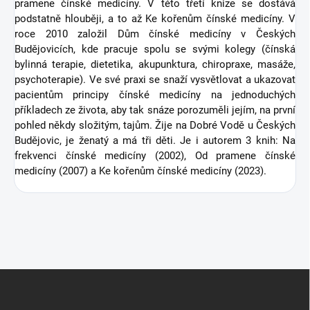
pramene čínské medicíny. V této třetí knize se dostává
podstatně hlouběji, a to až Ke kořenům čínské medicíny. V
roce 2010 založil Dům čínské medicíny v Českých
Budějovicích, kde pracuje spolu se svými kolegy (čínská
bylinná terapie, dietetika, akupunktura, chiropraxe, masáže,
psychoterapie). Ve své praxi se snaží vysvětlovat a ukazovat
pacientům principy čínské medicíny na jednoduchých
příkladech ze života, aby tak snáze porozuměli jejím, na první
pohled někdy složitým, tajům. Žije na Dobré Vodě u Českých
Budějovic, je ženatý a má tři děti. Je i autorem 3 knih: Na
frekvenci čínské medicíny (2002), Od pramene čínské
medicíny (2007) a Ke kořenům čínské medicíny (2023).
Z
á
p