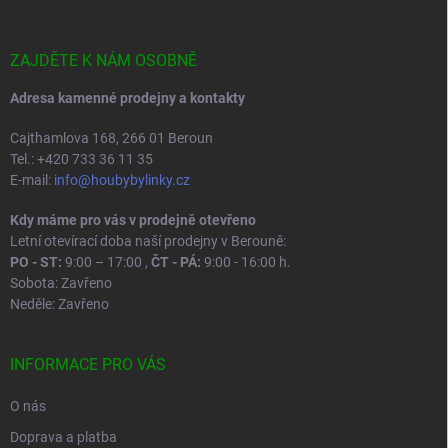
a
t
í
ZAJDĚTE K NÁM OSOBNĚ
Adresa kamenné prodejny a kontakty
Cajthamlova 168, 266 01 Beroun
Tel.: +420 733 36 11 35
E-mail:
info@houbybylinky.cz
Kdy máme pro vás v prodejně otevřeno
Letní otevírací doba naší prodejny v Berouně:
PO - ST:
9:00 – 17:00 ,
ČT - PÁ:
9:00 - 16:00 h.
Sobota: Zavřeno
Neděle: Zavřeno
INFORMACE PRO VÁS
O nás
Doprava a platba