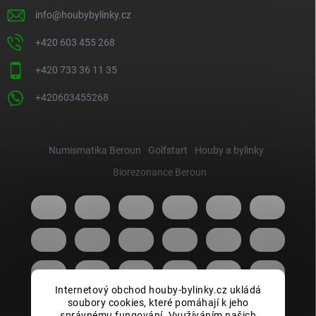
info
@
houbybylinky.cz
+420 603 455 268
+420 733 36 11 35
+420603455268
Numismatika Beroun
Golfstart
Houby a bylinky
Biorezonance Beroun
Internetový obchod houby-bylinky.cz ukládá
soubory cookies, které pomáhají k jeho
správnému fungování. Využíváním našich