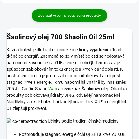
Zobrazit všechny související produkty
Šaolinový olej 700 Shaolin Oil 25ml
Každá bolest je dle tradiční čínské medicíny vyjádřením "hladu
tkáně po energii". Znamená to, že v místě bolesti se nedostává
patřičného zásobení krví XUE a energií čchi QI. Tento stav je
způsoben zablokováním toku energie a krve v dané oblasti. K
odstranění bolesti je proto vždy nutné odblokovat a rozpustit
stagnaci krve a energie. Tomu napomáhá vnitřně bylinná směs
205 Jin Gu Die Shang
Wan
a zevně pak Šaolinový olej. Oba dva
produkty odblokovávají dráhy JING, odvádějí nahromaděné
škodliviny v místě bolesti, přivádějí novou krev XUE a energii čchi
QI, zlepšují prokrvení.
Účinky podle tradiční čínské medicíny
Rozprouďuje stagnaci energie čchi QI ZHI a krve YU XUE