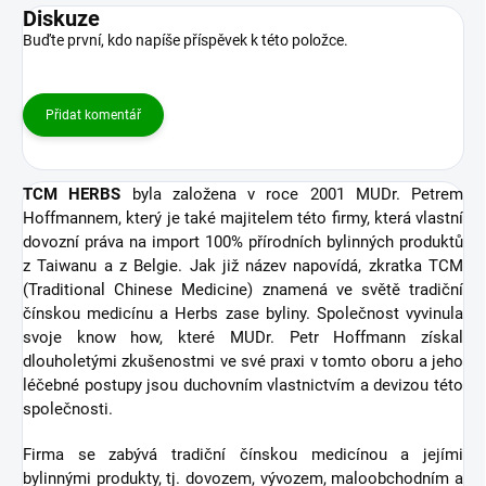
Diskuze
Buďte první, kdo napíše příspěvek k této položce.
Přidat komentář
TCM HERBS
byla založena v roce 2001 MUDr. Petrem
Hoffmannem, který je také majitelem této firmy, která vlastní
dovozní práva na import 100% přírodních bylinných produktů
z Taiwanu a z Belgie. Jak již název napovídá, zkratka TCM
(Traditional Chinese Medicine) znamená ve světě tradiční
čínskou medicínu a Herbs zase byliny. Společnost vyvinula
svoje know how, které MUDr. Petr Hoffmann získal
dlouholetými zkušenostmi ve své praxi v tomto oboru a jeho
léčebné postupy jsou duchovním vlastnictvím a devizou této
společnosti.
Firma se zabývá tradiční čínskou medicínou a jejími
bylinnými produkty, tj. dovozem, vývozem, maloobchodním a