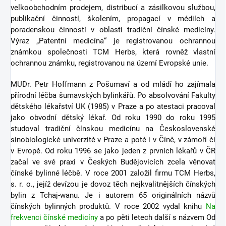
velkoobchodním prodejem, distribucí a zásilkovou službou,
publikační činností, školením, propagací v médiích a
poradenskou činností v oblasti tradiční čínské medicíny.
Výraz „Patentní medicína“ je registrovanou ochrannou
známkou společnosti TCM Herbs, která rovněž vlastní
ochrannou známku, registrovanou na území Evropské unie.
MUDr. Petr Hoffmann z Pošumaví a od mládí ho zajímala
přírodní léčba šumavských bylinkářů. Po absolvování Fakulty
dětského lékařství UK (1985) v Praze a po atestaci pracoval
jako obvodní dětský lékař. Od roku 1990 do roku 1995
studoval tradiční čínskou medicínu na Československé
sinobiologické univerzitě v Praze a poté i v Číně, v zámoří či
v Evropě. Od roku 1996 se jako jeden z prvních lékařů v ČR
začal ve své praxi v Českých Budějovicích zcela věnovat
čínské bylinné léčbě. V roce 2001 založil firmu TCM Herbs,
s. r. o., jejíž devízou je dovoz těch nejkvalitnějších čínských
bylin z Tchaj-wanu. Je i autorem 65 originálních názvů
čínských bylinných produktů. V roce 2002 vydal knihu
Na
frekvenci čínské medicíny
a po pěti letech další s názvem Od