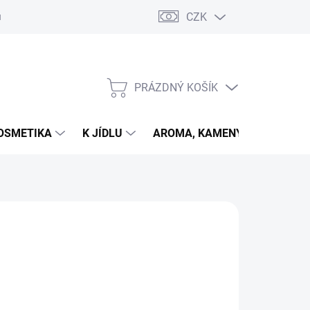
CZK
u
PRÁZDNÝ KOŠÍK
NÁKUPNÍ
KOŠÍK
OSMETIKA
K JÍDLU
AROMA, KAMENY
VETER
026
MOŽNOSTI DORUČENÍ