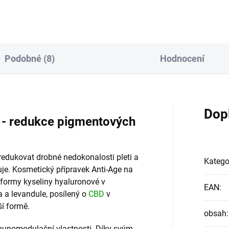
paty. Vhodný na oděrky,...
Podobné (8)
Hodnocení
Dop
 - redukce pigmentových
redukovat drobné nedokonalosti pleti a
Katego
uje. Kosmetický přípravek Anti-Age na
formy kyseliny hyaluronové v
EAN
:
 a levandule, posílený o
CBD
v
ší formě.
obsah
:
imunomodulační vlastnosti. Díky svým