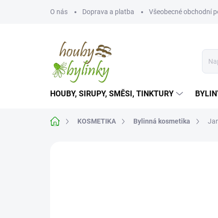
Přejít
O nás
Doprava a platba
Všeobecné obchodní 
na
obsah
HOUBY, SIRUPY, SMĚSI, TINKTURY
BYLIN
Domů
KOSMETIKA
Bylinná kosmetika
Jan
Neohodnoceno
Podrobnosti hodnoce