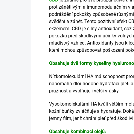
protizánětlivým a imunomodulačním vl
podráždění pokožky způsobené různými 
svědění a zánět. Tento pozitivní efekt C
ekzémem. CBD je silný antioxidant, což
pokožku před škodlivými účinky volných
mladistvý vzhled. Antioxidanty jsou klíč
které mohou způsobovat poškození poko
Obsahuje dvě formy kyseliny hyalurono
Nízkomolekulární HA má schopnost proni
napomáhá dlouhodobé hydrataci pleti a 
pružnost a vyplňuje i větší vrásky.
Vysokomolekulární HA kvůli větším mole
kožní buňky zvláčňuje a hydratuje. Dokáž
jemný film, jenž chrání pleť před škodliv
Obsahuje kombinaci olejů: