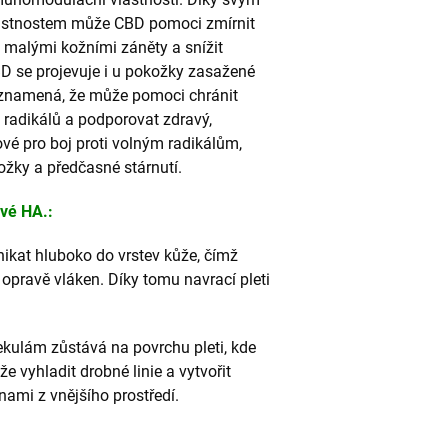
astnostem může CBD pomoci zmírnit
malými kožními záněty a snížit
BD se projevuje i u pokožky zasažené
 znamená, že může pomoci chránit
 radikálů a podporovat zdravý,
ové pro boj proti volným radikálům,
žky a předčasné stárnutí.
vé HA.:
kat hluboko do vrstev kůže, čímž
opravě vláken. Díky tomu navrací pleti
kulám zůstává na povrchu pleti, kde
e vyhladit drobné linie a vytvořit
inami z vnějšího prostředí.