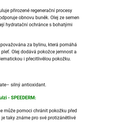
uluje přirozené regenerační procesy
podporuje obnovu buněk. Olej ze semen
její hydratační ochránce s bohatými
le považována za bylinu, která pomáhá
pleť. Olej dodává pokožce jemnost a
ematickou i přecitlivělou pokožku.
ate– silný antioxidant.
ulzi - SPEEDERM:
 že může pomoci chránit pokožku před
 je taky známe pro své protizánětlivé