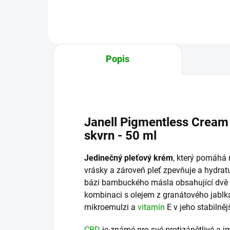
Kosmetický přípravek na...
Popis
Janell Pigmentless Cream
skvrn - 50 ml
Jedinečný pleťový krém
, který pomáhá 
vrásky a zároveň pleť zpevňuje a hydrat
bázi bambuckého másla obsahující dvě 
kombinaci s olejem z granátového jablka
mikroemulzi a
vitamín
E v jeho stabilněj
CBD
je známé pro své protizánětlivé a 