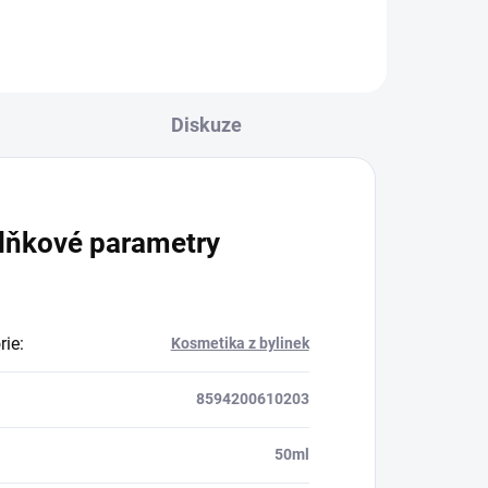
Diskuze
lňkové parametry
rie
:
Kosmetika z bylinek
8594200610203
50ml