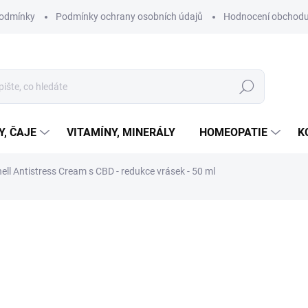
podmínky
Podmínky ochrany osobních údajů
Hodnocení obchod
Hledat
Y, ČAJE
VITAMÍNY, MINERÁLY
HOMEOPATIE
K
ell Antistress Cream s CBD - redukce vrásek - 50 ml
ní
ZNAČKA:
JANELL
499 Kč
Měrná
SKLADEM
cena:
MŮŽEME DORUČIT DO:
11.8.2