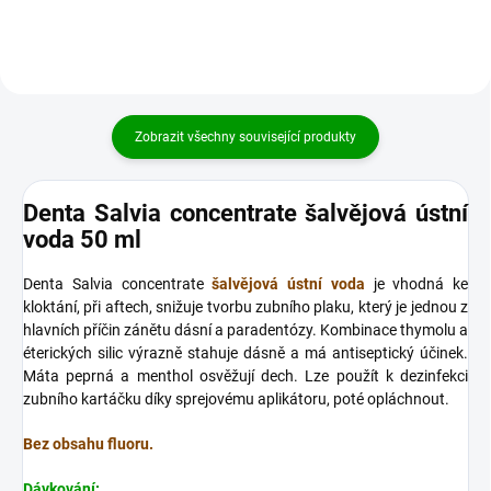
Zobrazit všechny související produkty
Denta Salvia concentrate šalvějová ústní
voda 50 ml
Denta Salvia concentrate
šalvějová ústní voda
je vhodná ke
kloktání, při aftech, snižuje tvorbu zubního plaku,
který je jednou z
hlavních příčin zánětu dásní a paradentózy.
K
ombinace thymolu a
éterických silic výrazně stahuje dásně a má antiseptický účinek.
Máta peprná a menthol osvěžují dech.
Lze použít k dezinfekci
zubního kartáčku díky sprejovému aplikátoru, poté opláchnout.
Bez obsahu fluoru.
Dávkování
: