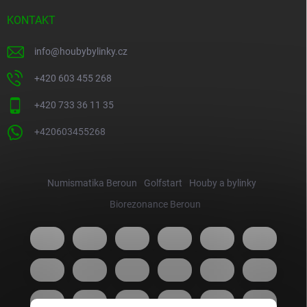
KONTAKT
info
@
houbybylinky.cz
+420 603 455 268
+420 733 36 11 35
+420603455268
Numismatika Beroun
Golfstart
Houby a bylinky
Biorezonance Beroun