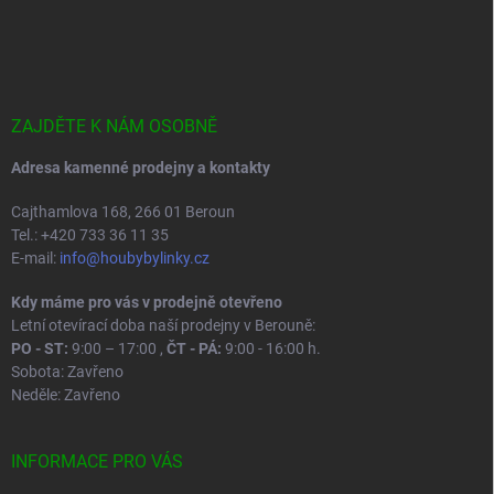
Z
á
p
a
t
í
ZAJDĚTE K NÁM OSOBNĚ
Adresa kamenné prodejny a kontakty
Cajthamlova 168, 266 01 Beroun
Tel.: +420 733 36 11 35
E-mail:
info@houbybylinky.cz
Kdy máme pro vás v prodejně otevřeno
Letní otevírací doba naší prodejny v Berouně:
PO - ST:
9:00 – 17:00 ,
ČT - PÁ:
9:00 - 16:00 h.
Sobota: Zavřeno
Neděle: Zavřeno
INFORMACE PRO VÁS