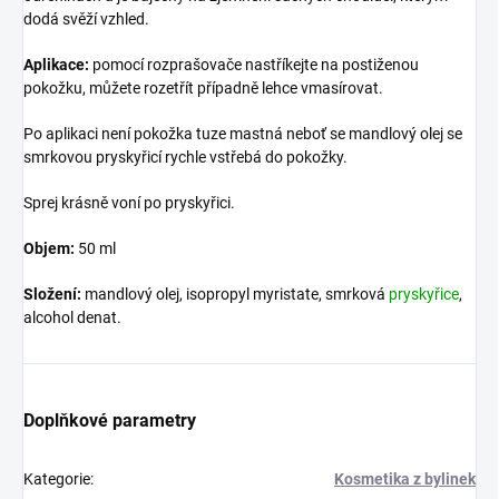
dodá svěží vzhled.
Aplikace:
pomocí rozprašovače nastříkejte na postiženou
pokožku, můžete rozetřít případně lehce vmasírovat.
Po aplikaci není pokožka tuze mastná neboť se mandlový olej se
smrkovou pryskyřicí rychle vstřebá do pokožky.
Sprej krásně voní po pryskyřici.
Objem:
50 ml
Složení:
mandlový olej, isopropyl myristate, smrková
pryskyřice
,
alcohol denat.
Doplňkové parametry
Kategorie
:
Kosmetika z bylinek