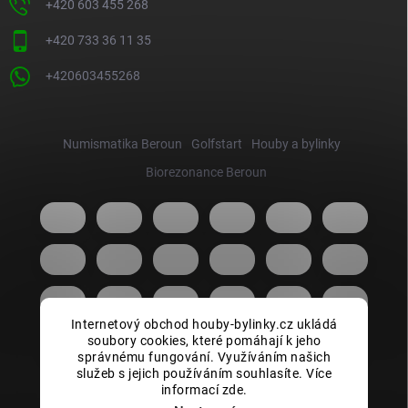
+420 603 455 268
+420 733 36 11 35
+420603455268
Numismatika Beroun
Golfstart
Houby a bylinky
Biorezonance Beroun
Internetový obchod houby-bylinky.cz ukládá
soubory cookies, které pomáhají k jeho
správnému fungování. Využíváním našich
služeb s jejich používáním souhlasíte. Více
informací zde.