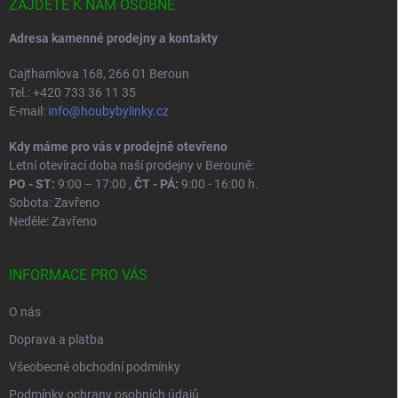
í
ZAJDĚTE K NÁM OSOBNĚ
Adresa kamenné prodejny a kontakty
Cajthamlova 168, 266 01 Beroun
Tel.: +420 733 36 11 35
E-mail:
info@houbybylinky.cz
Kdy máme pro vás v prodejně otevřeno
Letní otevírací doba naší prodejny v Berouně:
PO - ST:
9:00 – 17:00 ,
ČT - PÁ:
9:00 - 16:00 h.
Sobota: Zavřeno
Neděle: Zavřeno
INFORMACE PRO VÁS
O nás
Doprava a platba
Všeobecné obchodní podmínky
Podmínky ochrany osobních údajů