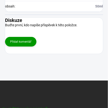
obsah
:
50ml
Diskuze
Buďte první, kdo napíše příspěvek k této položce.
Přidat komentář
Z
á
p
a
t