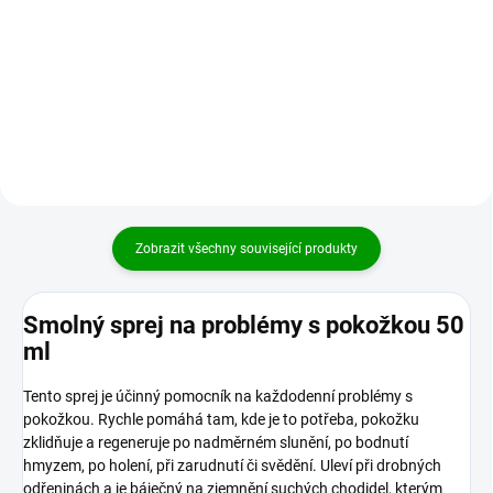
oleji z vinný hroznů lisovaným za
oleogel pro zvýšení citlivosti a
studena Jedná se o směs se
podpory sexuální funkce aktivní
silným repelentním...
ženy. Janell®...
Zobrazit všechny související produkty
Smolný sprej na problémy s pokožkou 50
ml
Tento sprej je účinný pomocník na každodenní problémy s
pokožkou. Rychle pomáhá tam, kde je to potřeba, pokožku
zklidňuje a regeneruje po nadměrném slunění, po bodnutí
hmyzem, po holení, při zarudnutí či svědění. Uleví při drobných
odřeninách a je báječný na zjemnění suchých chodidel, kterým