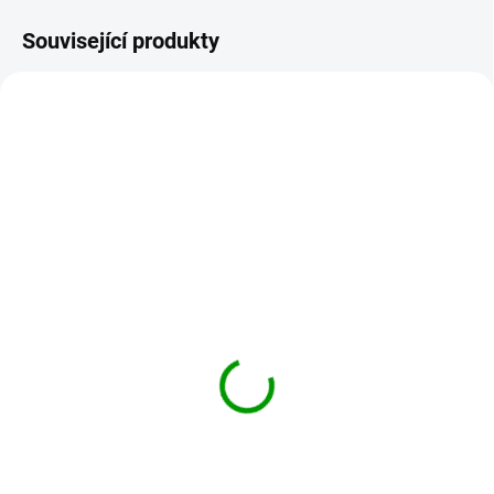
Související produkty
DOPORUČUJEME
DOPORUČUJEME
REPELENT-OLEJ-JEMNY
JANELL-INTIM
SKLADEM
SKLADEM
REPELENT směs
Janell intim Oleogel s
éterických olejů k přímé
CBD ke zvýšení citlivosti
aplikaci 100ml
15 ml
250 Kč
699 Kč
Do košíku
Do košíku
Repelnt k přímé aplikaci na kůži.
Pro lásku a rozkoš v každém
Směs éterických olejů v nosném
věku. Janell® 100% přírodní