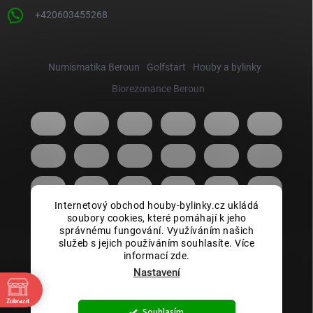
+420603455268
Numismatika Beroun
Golfstart
Houby a bylinky
Biorezonance Beroun
Internetový obchod houby-bylinky.cz ukládá
soubory cookies, které pomáhají k jeho
správnému fungování. Využíváním našich
služeb s jejich používáním souhlasíte. Více
informací zde.
Nastavení
Zobrazit
Copyright 2026
Houby bylinky.cz
. Všechna práva vyhrazena.
Souhlasím