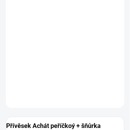
MOŽNOSTI
DORUČENÍ
−
+
Přidat do košíku
Přívěsek z kamene Achát peříčkový + nastavitelná šňůrka
Velikost kemene cca: 25 - 45 mm
Každý přívěsek je originál a zbarvení a vzor se může mírně lišit
Znamení zvěrokruhu:
Býk, Blíženec, Panna a Štír
DETAILNÍ INFORMACE
ZEPTAT SE
HLÍDAT
Přívěsek Achát peříčkoý + šňůrka