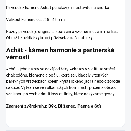
Přívěsek z kamene Achát peříčkový + nastavitelná šňůrka
Velikost kemene cca: 25 - 45 mm
Každý přívěsek je originál a zbarvení a vzor se může mírně lišit.
Obdržíte pečlivě vybraný přívěsek z naší nabídky.
Achát - kámen harmonie a partnerské
věrnosti
Achát - jeho název se odvíjí od řeky Achates v Sicílii. Je směsí
chalcedónu, křemene a opálu, které se ukládaly v tenkých
barevných vrstvičkách kolem krystalického jádra nebo cizorodé
částice. Vytváří se ve vulkanických horninách, přičemž občas
vzniknou po vychladnutí lávy dutinky, které nazýváme geody
Znamení zvěrokruhu: Býk, Blíženec, Panna a Štír