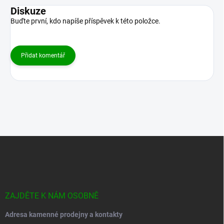
Diskuze
Buďte první, kdo napíše příspěvek k této položce.
Přidat komentář
Z
á
p
a
t
í
ZAJDĚTE K NÁM OSOBNĚ
Adresa kamenné prodejny a kontakty