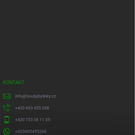
KONTAKT
info
@
houbybylinky.cz
+420 603 455 268
+420 733 36 11 35
+420603455268