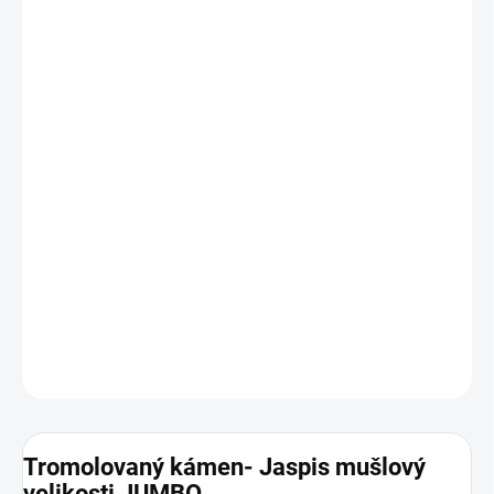
10.8.2026
MOŽNOSTI
DORUČENÍ
−
+
Přidat do košíku
Tromolovaný kámen Jaspis mušlový velikost JUBMO (7cm +).
Původ Brazílie.
Znamení zvěrokruhu:
Beran, Rak, Panna, Váhy, Štír, Kozoroh a
Vodnář
DETAILNÍ INFORMACE
ZEPTAT SE
HLÍDAT
Tromolovaný kámen- Jaspis mušlový
velikosti JUMBO