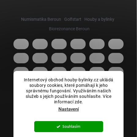
Numismatika Beroun
Golfstart
Houby a bylinky
Biorezonance Beroun
Internetový obchod houby-bylinky.cz ukládá
soubory cookies, které pomáhají k jeho
správnému fungování. Využíváním našich
služeb s jejich používáním souhlasíte. Více
informací zde.
Nastavení
Copyright 2026
Houby bylinky.cz
. Všechna práva vyhrazena.
Souhlasím
Vytvořil Shoptet