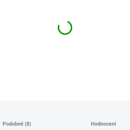
−
+
Achát hroznový přívěsek - ko
Velikost přívěsku cca: 21 x 
Váha kamene 4,5g
DETAILNÍ INFORMACE
Podobné (8)
Hodnocení