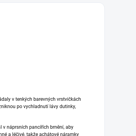
kládaly v tenkých barevných vrstvičkách
zniknou po vychladnutí lávy dutinky,
al v náprsních pancířích brnění, aby
anné a léčivé, takže achátové náramky