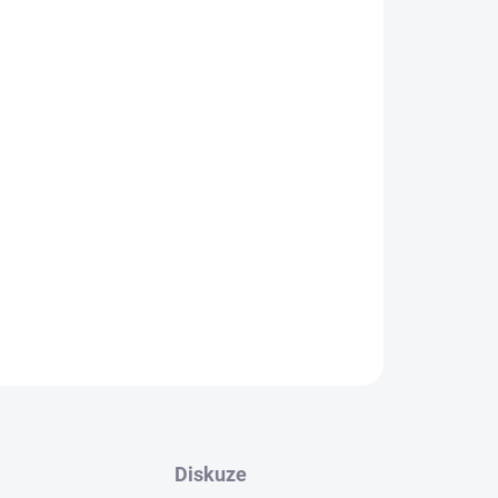
Přidat do košíku
nkrétní
20 mm
ZEPTAT SE
HLÍDAT
Diskuze