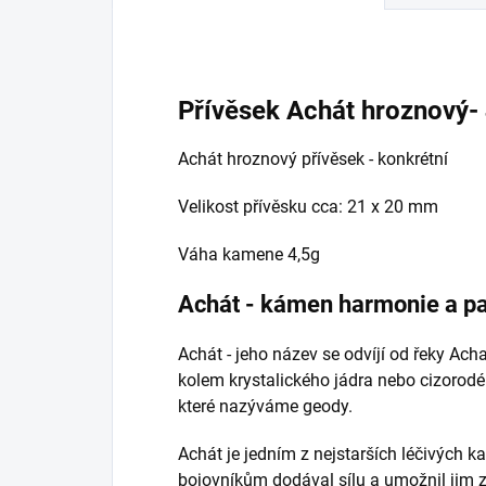
Přívěsek Achát hroznový-
Achát hroznový přívěsek - konkrétní
Velikost přívěsku cca: 21 x 20 mm
Váha kamene 4,5g
Achát - kámen harmonie a pa
Achát - jeho název se odvíjí od řeky Ach
kolem krystalického jádra nebo cizorodé
které nazýváme geody.
Achát je jedním z nejstarších léčivých ka
bojovníkům dodával sílu a umožnil jim z