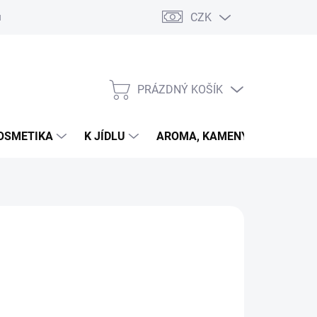
CZK
u
PRÁZDNÝ KOŠÍK
NÁKUPNÍ
KOŠÍK
OSMETIKA
K JÍDLU
AROMA, KAMENY
VETER
026
MOŽNOSTI DORUČENÍ