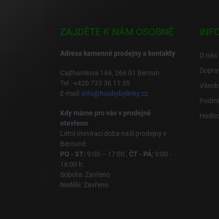
á
p
a
ZAJDĚTE K NÁM OSOBNĚ
INF
t
í
Adresa kamenné prodejny a kontakty
O nás
Doprav
Cajthamlova 168, 266 01 Beroun
Tel.: +420 733 36 11 35
Všeob
E-mail:
info@houbybylinky.cz
Podmí
Kdy máme pro vás v prodejně
Hodno
otevřeno
Letní otevírací doba naší prodejny v
Berouně:
PO - ST:
9:00 – 17:00 ,
ČT - PÁ:
9:00 -
16:00 h.
Sobota: Zavřeno
Neděle: Zavřeno