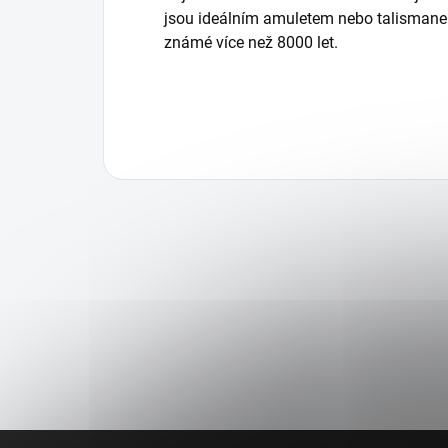
jsou ideálním amuletem nebo talismanem
známé více než 8000 let.
Z