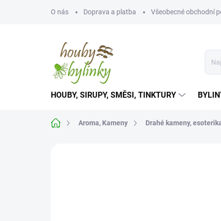
Přejít
O nás
Doprava a platba
Všeobecné obchodní 
na
obsah
HOUBY, SIRUPY, SMĚSI, TINKTURY
BYLIN
Domů
Aroma, Kameny
Drahé kameny, esoterik
Neohodnoceno
Podrobnosti hodnoce