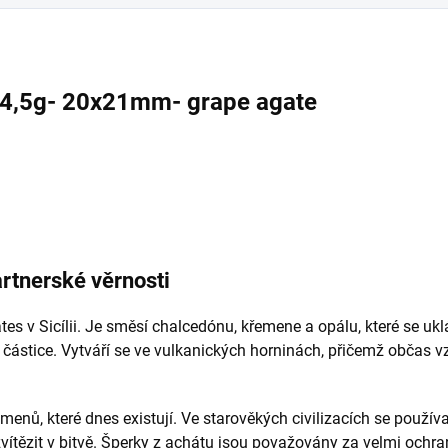
 4,5g- 20x21mm- grape agate
rtnerské věrnosti
ates v Sicílii. Je směsí chalcedónu, křemene a opálu, které se u
 částice. Vytváří se ve vulkanických horninách, přičemž občas v
menů, které dnes existují. Ve starověkých civilizacích se použív
vítězit v bitvě. Šperky z achátu jsou považovány za velmi ochr