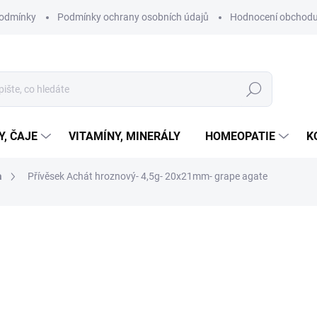
podmínky
Podmínky ochrany osobních údajů
Hodnocení obchod
Hledat
Y, ČAJE
VITAMÍNY, MINERÁLY
HOMEOPATIE
K
a
Přívěsek Achát hroznový- 4,5g- 20x21mm- grape agate
ní
ZNAČKA:
MAGIE PŘÍRODY
359 Kč
Měrná
SKLADEM
cena:
MŮŽEME DORUČIT DO:
11.8.2