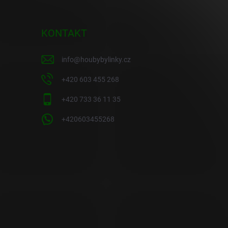
KONTAKT
info
@
houbybylinky.cz
+420 603 455 268
+420 733 36 11 35
+420603455268