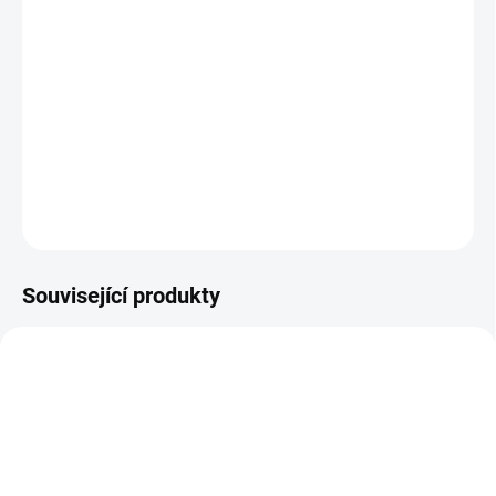
Bezinkový čaj v nálevových sáčcích podporuje přirozenou imunitu
a normální stav kloubů. Balení obsahuje 20 sáčků. Upozorňujeme,
že plody černého bezu obsahují éterické oleje, které mohou
způsobit mírné promaštění nálevového sáčku. Směs v sáčcích
obsahuje jak plod tak i květ černého bezu.
DETAILNÍ INFORMACE
ZEPTAT SE
HLÍDAT
Související produkty
STOP-PISEK