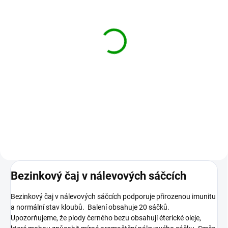
SKLADEM
Stop písek, sypaný čaj,
50 g
77 Kč
Do košíku
Pro zdravý stav močových cest
(díky přesličce a zlatobýlu).
Bezinkový čaj v nálevových sáčcích
Bezinkový čaj v nálevových sáčcích podporuje přirozenou imunitu
a normální stav kloubů. Balení obsahuje 20 sáčků.
Upozorňujeme, že plody černého bezu obsahují éterické oleje,