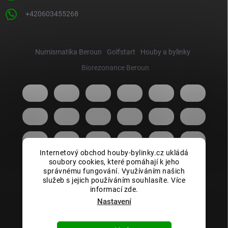
+420603455268
Numismatika Beroun
Golfstart
Houby a bylinky
Biorezonance Beroun
Internetový obchod houby-bylinky.cz ukládá
soubory cookies, které pomáhají k jeho
správnému fungování. Využíváním našich
služeb s jejich používáním souhlasíte. Více
informací zde.
Nastavení
Copyright 2026
Houby bylinky.cz
. Všechna práva vyhrazena.