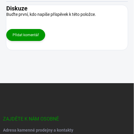
Diskuze
Buďte první, kdo napíše příspěvek k této položce.
Přidat komentář
Z
á
p
a
t
í
ZAJDĚTE K NÁM OSOBNĚ
Adresa kamenné prodejny a kontakty