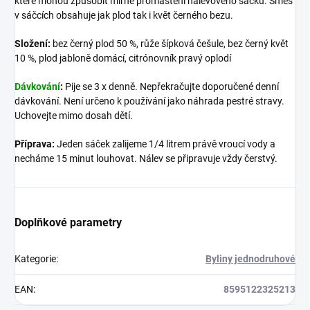
které mohou způsobit mírné promaštění nálevového sáčku. Směs
v sáčcích obsahuje jak plod tak i květ černého bezu.
Složení:
bez černý plod 50 %, růže šípková češule, bez černý květ
10 %, plod jabloně domácí, citrónovník pravý oplodí
Dávkování
:
Pije se 3 x denně. Nepřekračujte doporučené denní
dávkování. Není určeno k používání jako náhrada pestré stravy.
Uchovejte mimo dosah dětí.
Příprava:
Jeden sáček zalijeme 1/4 litrem právě vroucí vody a
necháme 15 minut louhovat. Nálev se připravuje vždy čerstvý.
Doplňkové parametry
Kategorie
:
Byliny jednodruhové
EAN
:
8595122325213