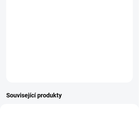
Usušený květ bez stonků a listů s příjemnou, typickou vůní a
kořenitou, lehce nahořklou chutí.
Levandule má široké použití a v některých zemích patří k
nejoblíbenějším léčivkám. Uplatnění nachází při relaxaci, k
navození spánku a také na normální trávení. Silice získaná
destilací se používá i v aromaterapii a kosmetice.
DETAILNÍ INFORMACE
ZEPTAT SE
HLÍDAT
Související produkty
STOP-PISEK