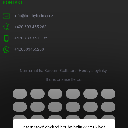
KONTAKT
info
@
houbybylinky.cz
+420 603 455 268
+420 733 36 11 35
+420603455268
Numismatika Beroun
Golfstart
Houby a bylinky
Biorezonance Beroun
Internetový obchod houby-bylinky.cz ukládá