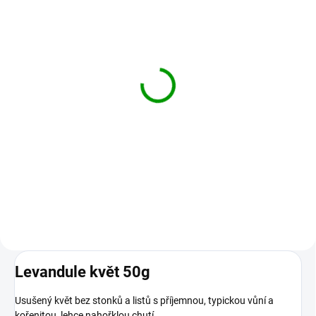
SKLADEM
Stop písek, sypaný čaj,
50 g
77 Kč
Do košíku
Pro zdravý stav močových cest
(díky přesličce a zlatobýlu).
Levandule květ 50g
Usušený květ bez stonků a listů s příjemnou, typickou vůní a
kořenitou, lehce nahořklou chutí.