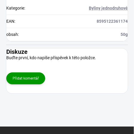
Kategorie
:
Byliny jednodruhové
EAN
:
8595122361174
obsah
:
50g
Diskuze
Buďte první, kdo napíše příspěvek k této položce.
Přidat komentář
Z