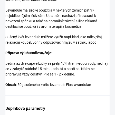
Levandule má široké použití a v některých zemích patří k
nejoblíbenějším léčivkám. Uplatnění nachází při relaxaci, k
navození spánku a také na normální trávení. Silice získaná
destilací se používá i v aromaterapii a kosmetice.
Sušený květ levandule můžete využít například jako nálev/čaj,
relaxační koupel, vonný odpuzovač hmyzu v šatníku apod.
Příprava výluhu/nálevu/čaje:
Jedna až dvě čajové lžičky se přelijí 1/4 litrem vroucí vody, nechají
se v zakryté nádobě 15 minut odstát a scedí se. Nálev se
připravuje vždy čerstvý. Pije se 1 - 2 x denně.
Obsah
: 50g sušeného květu levandule Flos lavandulae
Doplňkové parametry