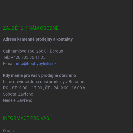
á
p
a
t
í
ZAJDĚTE K NÁM OSOBNĚ
Adresa kamenné prodejny a kontakty
Cajthamlova 168, 266 01 Beroun
Tel.: +420 733 36 11 35
E-mail:
info@houbybylinky.cz
Kdy máme pro vás v prodejně otevřeno
Letní otevírací doba naší prodejny v Berouně:
PO - ST:
9:00 – 17:00 ,
ČT - PÁ:
9:00 - 16:00 h.
Sobota: Zavřeno
Neděle: Zavřeno
INFORMACE PRO VÁS
O nás