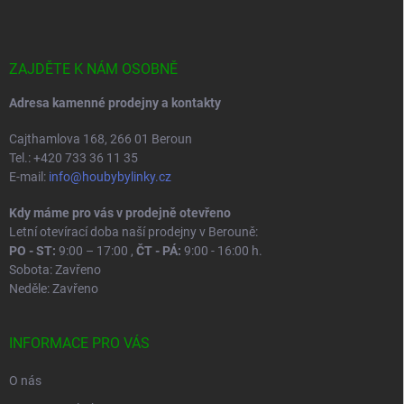
p
a
t
í
ZAJDĚTE K NÁM OSOBNĚ
Adresa kamenné prodejny a kontakty
Cajthamlova 168, 266 01 Beroun
Tel.: +420 733 36 11 35
E-mail:
info@houbybylinky.cz
Kdy máme pro vás v prodejně otevřeno
Letní otevírací doba naší prodejny v Berouně:
PO - ST:
9:00 – 17:00 ,
ČT - PÁ:
9:00 - 16:00 h.
Sobota: Zavřeno
Neděle: Zavřeno
INFORMACE PRO VÁS
O nás