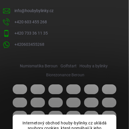
info
@
houbybylinky.cz
+420 603 455 268
+420 733 36 11 35
+420603455268
Numismatika Beroun
Golfstart
Houby a bylinky
Biorezonance Beroun
Internetový obchod houby-bylinky.cz ukládá
soubory cookies, které pomáhají k jeho