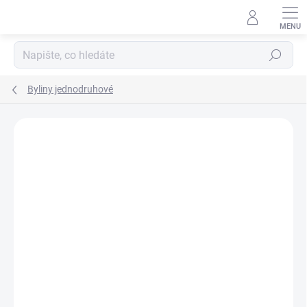
Přejít
na
obsah
Hledat
Byliny jednodruhové
Podrobnosti hodnocení
Neohodnoceno
ZNAČKA:
SALVIA PARADISE