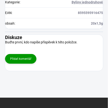
Kategorie
:
Byliny jednodruhové
EAN
:
8595595916475
obsah
:
20x1,5g
Diskuze
Buďte první, kdo napíše příspěvek k této položce.
Přidat komentář
Z
á