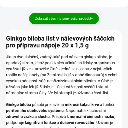
Zobrazit všechny související produkty
Ginkgo biloba list v nálevových šáčcích
pro přípravu nápoje 20 x 1,5 g
Jinan dvoulaločný, známý také pod názvem ginkgo biloba, je
opadavý strom, jehož pozitivních účinků na lidský organismus
využívali již ve starověké Číně. Jedná se o jednu z nejstarších
rostlin naší planety (na Zemi rostla již v době dinosaurů) s velmi
vysokou odolností vůči nepříznivým okolním vlivům. V Číně je
užívána jako lék již 5 tisíc let. O její váženosti svědčí i statut
národního stromu Číny. Ve fytoterapii je užívanou částí list.
Ginkgo biloba
působí příznivě na
mikrocirkulaci krve
a funkci
periferního oběhového systému
. Napomáhá k uchování
zdravého zraku a sluchu
. Přispívá k
normální činnosti mozku
,
podporuje
kognitivní funkce
a
duševní rovnováhu
. Užívání je