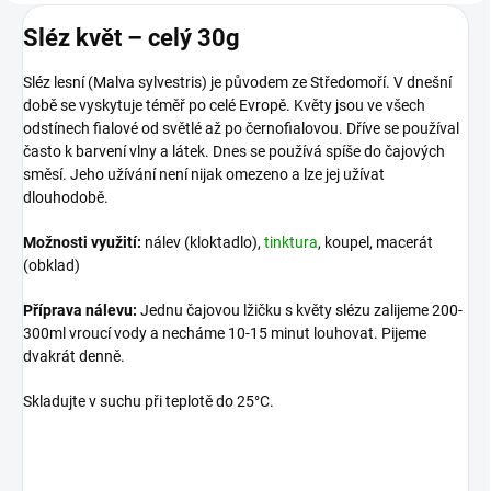
Sléz květ – celý 30g
Sléz lesní (Malva sylvestris) je původem ze Středomoří. V dnešní
době se vyskytuje téměř po celé Evropě. Květy jsou ve všech
odstínech fialové od světlé až po černofialovou. Dříve se používal
často k barvení vlny a látek. Dnes se používá spíše do čajových
směsí. Jeho užívání není nijak omezeno a lze jej užívat
dlouhodobě.
Možnosti využití:
nálev (kloktadlo),
tinktura
, koupel, macerát
(obklad)
Příprava nálevu:
Jednu čajovou lžičku s květy slézu zalijeme 200-
300ml vroucí vody a necháme 10-15 minut louhovat. Pijeme
dvakrát denně.
Skladujte v suchu při teplotě do 25°C.