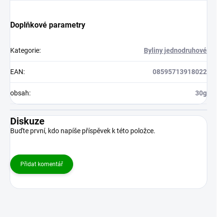
Doplňkové parametry
Kategorie
:
Byliny jednodruhové
EAN
:
08595713918022
obsah
:
30g
Diskuze
Buďte první, kdo napíše příspěvek k této položce.
Přidat komentář