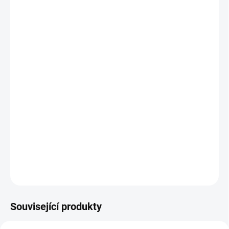
Dvouletá až vytrvalá bylina pěstovaná pro farmaceutické účely i
pro okrasu. Výjimečně zplaňuje. Dříve se používaly i květy z divoce
rostoucích druhů, zejména ze slézu lesního a slézu přehlíženého,
dnes slouží většinou jen pro domácí potřebu.
Příznivé účinky:
Normální činnost hltanu/krku
Normální trávení
Normální funkce střevního traktu
Normální funkce dýchacího systému (dýchacích cest)
DETAILNÍ INFORMACE
ZEPTAT SE
HLÍDAT
Související produkty