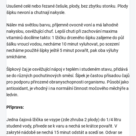
Usušené celé nebo řezané češule, plody, bez zbytku stonku. Plody
šípku nevoní a chutnají nakysle.
Nálev má světlou barvu, příjemně ovocně voní a má lahodně
nakyslou, osvěžující chuť. Lepší chuti při zachování maxima
vitaminů docílíme takto: 1 lžičku drceného šípku zalijeme do půl
šálku vroucí vodou, necháme 10 minut vyluhovat, po scezení
necháme použité šípky ještě 5 minut povařit, pak oba výluhy
smícháme.
Šípkový čaj je osvěžující nápoj v teplém i studeném stavu, přidává
se do různých pochutinových směsí. Šípek je častou přísadou čajů
pro podporu přirozené obranyschopnosti organismu. Působí jako
antioxidant, je vhodný i na normální činnost močového měchýře a
ledvin.
Příprava:
Jedna čajová lžička se vsype (zde zhruba 2 plody) do 1/4 litru
studené vody, přivede se k varu a nechá se krátce povařit. V
zakryté nádobě se nechá 15 minut odstát a scedí se. Odvar se