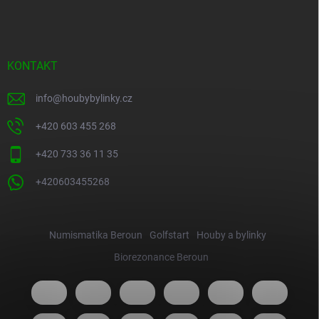
KONTAKT
info
@
houbybylinky.cz
+420 603 455 268
+420 733 36 11 35
+420603455268
Numismatika Beroun
Golfstart
Houby a bylinky
Biorezonance Beroun