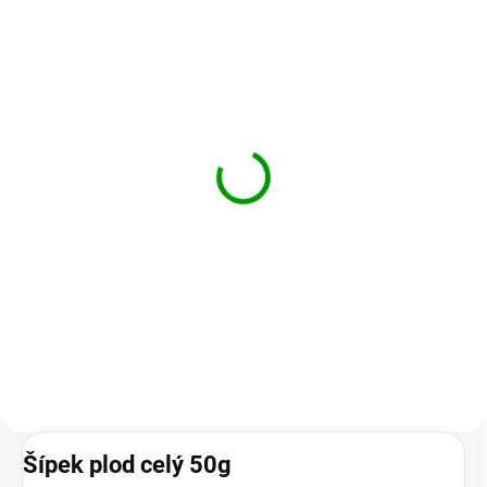
SKLADEM
Stop písek, sypaný čaj,
50 g
77 Kč
Do košíku
Pro zdravý stav močových cest
(díky přesličce a zlatobýlu).
Šípek plod celý 50g