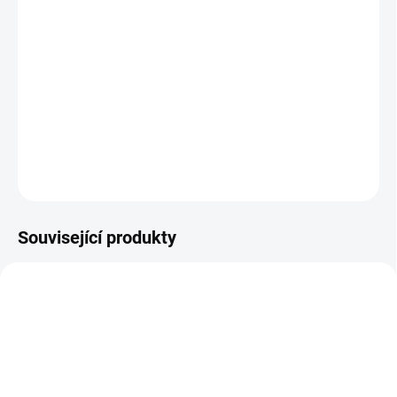
pro podporu regenerace sliznic (sinusitidy, chronické
urologické záněty) + Cordyceps
pro snížení nežádoucích účinků očkování
před operacemi či po nich
DETAILNÍ INFORMACE
ZEPTAT SE
HLÍDAT
Související produkty
CORIOLUS
CORIOLUS-PRO