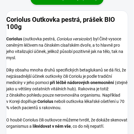
Coriolus Outkovka pestrá, prášek BIO
100g
Coriolus
(outkovka pestrá,
Coriolus versicolor
) byl Číně vysoce
ceněným léčivem na čínském císařském dvoře, a to hlavně pro
jeho vitalizující účinek, jelikož působí pozitivně jak na tělo, tak na
mysl.
Díky obsahu mnoha druhů specifických betaglukanů se dá říci, že
nejzásadnější účinek outkovky čili Coriolu je podle tradiční
medicíny v jeho pomoci
při léčbě nádorových onemocnění
(stejně
jako u většiny ostatních vitálních hub). Rakovina je totiž
z čínského pohledu pouze nerovnováha organismu. Například
v Koreji doplňuje
Coriolus
neboli outkovka lékařské ošetření u 70
% všech pacientů s rakovinou.
O houbě Coriolus čili outkovce můžeme tvrdit, že dokáže skenovat
organismus a
likvidovat v něm vše
, co do něj nepatří.