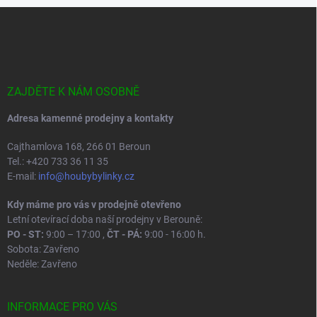
Z
á
p
a
t
í
ZAJDĚTE K NÁM OSOBNĚ
Adresa kamenné prodejny a kontakty
Cajthamlova 168, 266 01 Beroun
Tel.: +420 733 36 11 35
E-mail:
info@houbybylinky.cz
Kdy máme pro vás v prodejně otevřeno
Letní otevírací doba naší prodejny v Berouně:
PO - ST:
9:00 – 17:00 ,
ČT - PÁ:
9:00 - 16:00 h.
Sobota: Zavřeno
Neděle: Zavřeno
INFORMACE PRO VÁS