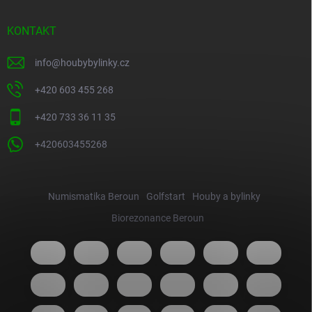
KONTAKT
info
@
houbybylinky.cz
+420 603 455 268
+420 733 36 11 35
+420603455268
Numismatika Beroun
Golfstart
Houby a bylinky
Biorezonance Beroun