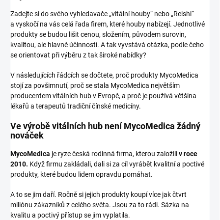
Zadejte si do svého vyhledavače „vitální houby“ nebo „Reishi“
a vyskočí na vás celá řada firem, které houby nabízejí. Jednotlivé
produkty se budou lišit cenou, složením, původem surovin,
kvalitou, ale hlavně účinností. A tak vyvstává otázka, podle čeho
se orientovat při výběru z tak široké nabídky?
V následujících řádcích se dočtete, proč produkty MycoMedica
stojí za povšimnutí, proč se stala MycoMedica největším
producentem vitálních hub v Evropě, a proč je používá většina
lékařů a terapeutů tradiční čínské medicíny.
Ve výrobě vitálních hub není MycoMedica žádný
nováček
MycoMedica
je ryze česká rodinná firma, kterou založili
v roce
2010.
Když firmu zakládali, dali si za cíl vyrábět kvalitní a poctivé
produkty, které budou lidem opravdu pomáhat.
A to se jim daří. Ročně si jejich produkty koupí více jak čtvrt
miliónu zákazníků z celého světa. Jsou za to rádi. Sázka na
kvalitu a poctivý přístup se jim vyplatila.