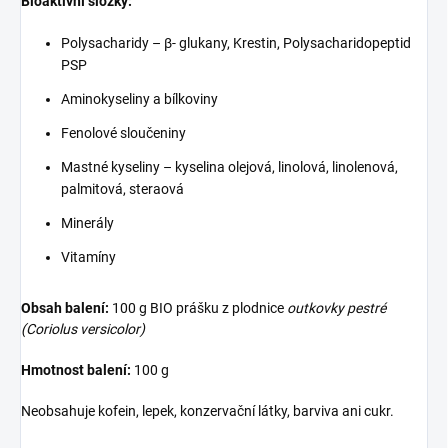
Bioaktivní složky:
Polysacharidy – β- glukany, Krestin, Polysacharidopeptid
PSP
Aminokyseliny a bílkoviny
Fenolové sloučeniny
Mastné kyseliny – kyselina olejová, linolová, linolenová,
palmitová, steraová
Minerály
Vitamíny
Obsah balení:
100 g BIO prášku z plodnice
outkovky pestré
(Coriolus versicolor)
Hmotnost balení:
100 g
Neobsahuje kofein, lepek, konzervační látky, barviva ani cukr.