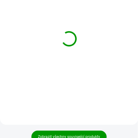
SKLADEM
SKLADEM
Coriolus v optimální
Coriolus PRO 30%
koncentraci 90 x 500mg
glukanů BIO 90 kapslí
690 Kč
890 Kč
Do košíku
Do košíku
Vysoce kvalitní veterinární
Coriolus (outkovka
přípravek Coriolus, kterého si staří
pestrá, Coriolus versicolor) je
Číňané cenili pro jeho vitalizující
vysoce kvalitní veterinární
účinky na tělo i mysl. Tradiční
přípravek, kterého si staří Číňané
medicína věří...
cenili pro...
Zobrazit všechny související produkty