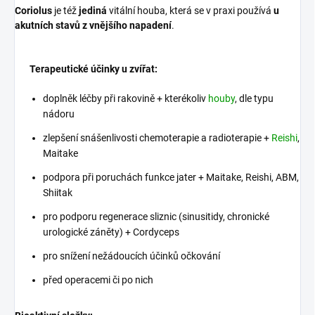
Coriolus
je též
jediná
vitální houba, která se v praxi používá
u
akutních stavů z vnějšího napadení
.
Terapeutické účinky u zvířat:
doplněk léčby při rakovině + kterékoliv
houby
, dle typu
nádoru
zlepšení snášenlivosti chemoterapie a radioterapie +
Reishi
,
Maitake
podpora při poruchách funkce jater + Maitake, Reishi, ABM,
Shiitak
pro podporu regenerace sliznic (sinusitidy, chronické
urologické záněty) + Cordyceps
pro snížení nežádoucích účinků očkování
před operacemi či po nich