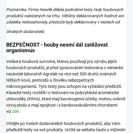
Poznámka: Firma Hawlik dělala podrobné testy řady houbových
produktů nabízených na trhu. Většiny deklarovaných hodnot ani
zdaleka nedosahovaly, přestože byly deklarovány v testech od
čínských
dodavatelů.
BEZPEČNOST - houby nesmí dál zatěžovat
organismus
Veškerá houbová surovina, kterou používají pro výrobu jejich
houbových produktů, je před zpracováním testována v německé
nezávislé laboratoři Agrolab na více než 500 druhů známých
těžkých kovů, pesticidů a člověku nebezpečných
mikroorganismů. Tyto testy jsou schopni na vyžádání předložit.
Klasické testy rozšířili i o testování na polycyklické aromatické
uhlovodíky (PAHs), které mají karcinogenní účinky, mohou ovlivnit
vývoj plodu a mají spojitost i s kardiovaskulárními chorobami
viz
zde
.
Chtějte po Vašich dodavatelích houbových produktů, aby Vám
předložili testy na své produkty. Určitě se setkáte často s mlžením