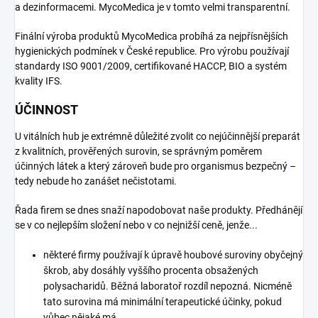
a dezinformacemi. MycoMedica je v tomto velmi transparentní.
Finální výroba produktů MycoMedica probíhá za nejpřísnějších
hygienických podmínek v České republice. Pro výrobu používají
standardy ISO 9001/2009, certifikované HACCP, BIO a systém
kvality IFS.
ÚČINNOST
U vitálních hub je extrémně důležité zvolit co nejúčinnější preparát
z kvalitních, prověřených surovin, se správným poměrem
účinných látek a který zároveň bude pro organismus bezpečný –
tedy nebude ho zanášet nečistotami.
Řada firem se dnes snaží napodobovat naše produkty. Předhánějí
se v co nejlepším složení nebo v co nejnižší ceně, jenže...
některé firmy používají k úpravě houbové suroviny obyčejný
škrob, aby dosáhly vyššího procenta obsažených
polysacharidů. Běžná laboratoř rozdíl nepozná. Nicméně
tato surovina má minimální terapeutické účinky, pokud
vůbec nějaké má.