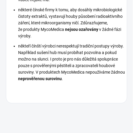
některé čínské firmy k tomu, aby dosáhly mikrobiologické
čistoty extraktů, vystavují houby působení radioaktivního
záření, které mikroorganismy ničí. Zdůrazňujeme,
že produkty MycoMedica
nejsou ozařovány
v žádné fázi
výroby.
někteří čínští výrobci nerespektují tradiční postupy výroby.
Například sušení hub musí probíhat pozvolna a pokud
možno na slunci. I proto je pro nás důležitá spolupráce
pouze s prověřenými pěstiteli a zpracovateli houbové
suroviny. V produktech MycoMedica nepoužíváme žádnou
neprověřenou surovinu
.