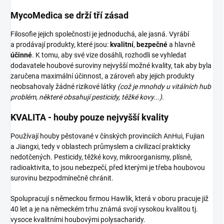
MycoMedica se drží tří zásad
Filosofie jejich společnosti je jednoduchá, ale jasná. Vyrábí
a prodávají produkty, které jsou:
kvalitní
,
bezpečné
a hlavně
účinné
. K tomu, aby své vize dosáhli, rozhodli se vyhledat
dodavatele houbové suroviny nejvyšší možné kvality, tak aby byla
zaručena maximální účinnost, a zároveň aby jejich produkty
neobsahovaly žádné rizikové látky
(což je mnohdy u vitálních hub
problém, některé obsahují pesticidy, těžké kovy...)
.
KVALITA - houby pouze nejvyšší kvality
Používají houby pěstované v čínských provinciích AnHui, Fujian
a Jiangxi, tedy v oblastech průmyslem a civilizací prakticky
nedotčených. Pesticidy, těžké kovy, mikroorganismy, plísně,
radioaktivita, to jsou nebezpečí, před kterými je třeba houbovou
surovinu bezpodmínečně chránit.
Spolupracují s německou firmou Hawlik, která v oboru pracuje již
40 let a je na německém trhu známá svojí vysokou kvalitou tj.
vysoce kvalitními houbovými polysacharidy.