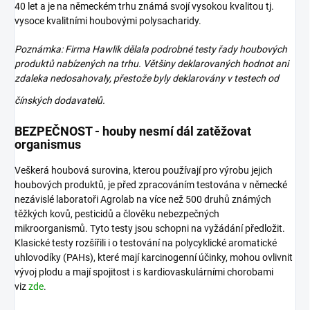
40 let a je na německém trhu známá svojí vysokou kvalitou tj.
vysoce kvalitními houbovými polysacharidy.
Poznámka: Firma Hawlik dělala podrobné testy řady houbových
produktů nabízených na trhu. Většiny deklarovaných hodnot ani
zdaleka nedosahovaly, přestože byly deklarovány v testech od
čínských
dodavatelů.
BEZPEČNOST - houby nesmí dál zatěžovat
organismus
Veškerá houbová surovina, kterou používají pro výrobu jejich
houbových produktů, je před zpracováním testována v německé
nezávislé laboratoři Agrolab na více než 500 druhů známých
těžkých kovů, pesticidů a člověku nebezpečných
mikroorganismů. Tyto testy jsou schopni na vyžádání předložit.
Klasické testy rozšířili i o testování na polycyklické aromatické
uhlovodíky (PAHs), které mají karcinogenní účinky, mohou ovlivnit
vývoj plodu a mají spojitost i s kardiovaskulárními chorobami
viz
zde
.