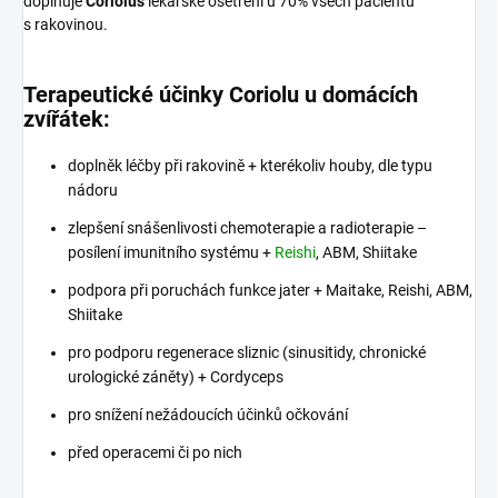
doplňuje
Coriolus
lékařské ošetření u 70% všech pacientů
s rakovinou.
Terapeutické účinky Coriolu u domácích
zvířátek:
doplněk léčby při rakovině + kterékoliv houby, dle typu
nádoru
zlepšení snášenlivosti chemoterapie a radioterapie –
posílení imunitního systému +
Reishi
, ABM, Shiitake
podpora při poruchách funkce jater + Maitake, Reishi, ABM,
Shiitake
pro podporu regenerace sliznic (sinusitidy, chronické
urologické záněty) + Cordyceps
pro snížení nežádoucích účinků očkování
před operacemi či po nich