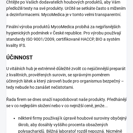
Chtějte po Vašich dodavatelích houbových produktů, aby Vám
předložili testy na své produkty. Určitě se setkáte často s mlžením
a dezinformacemi. MycoMedica je v tomto velmi transparentní.
Finální výroba produktů MycoMedica probíhá za nejpřísnějších
hygienických podmínek v České republice. Pro výrobu používají
standardy ISO 9001/2009, certifikované HACCP, BIO a systém
kvality IFS.
ÚČINNOST
U vitálních hub je extrémně důležité zvolit co nejúčinnější preparát
z kvalitních, prověřených surovin, se správným poměrem
účinných látek a který zároveň bude pro organismus bezpečný –
tedy nebude ho zanášet nečistotami.
Řada firem se dnes snaží napodobovat naše produkty. Předhánějí
se v co nejlepším složení nebo v co nejnižší ceně, jenže...
některé firmy používají k úpravě houbové suroviny obyčejný
škrob, aby dosáhly vyššího procenta obsažených
polysacharidů. Běžná laboratoř rozdíl nepozná. Nicméně