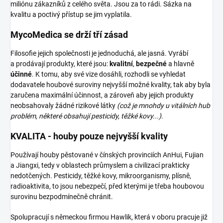
miliónu zákazníků z celého světa. Jsou za to rádi. Sázka na
kvalitu a poctivý přístup se jim vyplatila.
MycoMedica se drží tří zásad
Filosofie jejich společnosti je jednoduchá, ale jasná. Vyrábí
a prodávají produkty, které jsou:
kvalitní
,
bezpečné
a hlavně
účinné
. K tomu, aby své vize dosáhli, rozhodli se vyhledat
dodavatele houbové suroviny nejvyšší možné kvality, tak aby byla
zaručena maximální účinnost, a zároveň aby jejich produkty
neobsahovaly žádné rizikové látky
(což je mnohdy u vitálních hub
problém, některé obsahují pesticidy, těžké kovy...)
.
KVALITA - houby pouze nejvyšší kvality
Používají houby pěstované v čínských provinciích AnHui, Fujian
a Jiangxi, tedy v oblastech průmyslem a civilizací prakticky
nedotčených. Pesticidy, těžké kovy, mikroorganismy, plísně,
radioaktivita, to jsou nebezpečí, před kterými je třeba houbovou
surovinu bezpodmínečně chránit.
Spolupracují s německou firmou Hawlik, která v oboru pracuje již