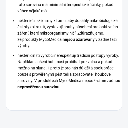
tato surovina má minimální terapeutické účinky, pokud
vůbec nějaké má.
některé čínské firmy k tomu, aby dosáhly mikrobiologické
čistoty extraktů, vystavují houby působení radioaktivního
záření, které mikroorganismy ničí. Zdůrazňujeme,
že produkty MycoMedica
nejsou ozařovány
v žádné fázi
výroby.
někteří čínští výrobci nerespektují tradiční postupy výroby.
Například sušení hub musí probíhat pozvolna a pokud
možno na slunci. I proto je pro nás důležitá spolupráce
pouze s prověřenými pěstiteli a zpracovateli houbové
suroviny. V produktech MycoMedica nepoužíváme žádnou
neprověřenou surovinu
.