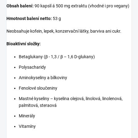
Obsah balení:
90 kapslí á 500 mg extraktu (vhodné i pro vegany)
Hmotnost balení netto:
53 g
Neobsahuje kofein, lepek, konzervační látky, barviva ani cukr.
Bioaktivní složky:
Betaglukany (β - 1,3 / β – 1,6 D-glukany)
Polysacharidy
Aminokyseliny a bílkoviny
Fenolové sloučeniny
Mastné kyseliny – kyselina olejová, linolová, linolenová,
palmitová, steraová
Minerály
Vitamíny