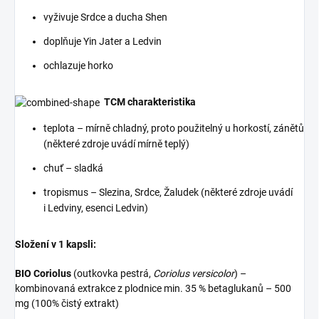
vyživuje Srdce a ducha Shen
doplňuje Yin Jater a Ledvin
ochlazuje horko
TCM charakteristika
teplota – mírně chladný, proto použitelný u horkostí, zánětů
(některé zdroje uvádí mírně teplý)
chuť – sladká
tropismus – Slezina, Srdce, Žaludek (některé zdroje uvádí
i Ledviny, esenci Ledvin)
Složení v 1 kapsli:
BIO Coriolus
(outkovka pestrá,
Coriolus versicolor
) –
kombinovaná extrakce z plodnice min. 35 % betaglukanů – 500
mg (100% čistý extrakt)