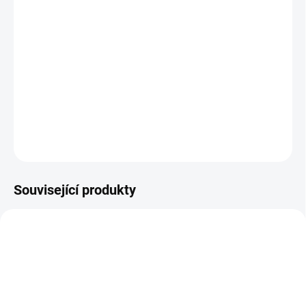
Coriolus nemůže Mycomedica nabízet jako doplněk stravy na
základě absurdní vyhlášky EU. Nabízí jej tedy jako
veterinární
přípravek
.
DETAILNÍ INFORMACE
ZEPTAT SE
HLÍDAT
Související produkty
CORIOLUS
CORIOLUS-50