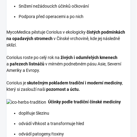
Snížení nežádoucích účinků očkování
Podpora před operacemi a po nich
MycoMedica pěstuje Coriolus v ekologicky
čistých podmínkách
na opadavých stromech
v Čínské vrchovině, kde jej následně
sklízí.
Coriolus roste po celý rok na
živých i odumřelých kmenech
a
pařezech listnáčů
v mírném podnebném pásu Asie, Severní
Ameriky a Evropy.
Coriolus je
skutečným pokladem tradiční i moderní medicíny
,
který si zaslouží naši
pozornost a úctu.
Účinky podle tradiční čínské medicíny
doplňuje Slezinu
odvádí vlhkost a transformuje hled
odvádí patogeny/toxiny