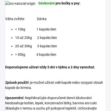
Dávkování
pro kočky a psy:
Váha zvířete Dávka
< 10kg 1 kapsle/den
10 až 20kg 2 kapsle/den
20 až 30kg 3 kapsle/den
> 30kg 4 kapsle/den
Doporučujeme užívat vždy 5 dní v týdnu a 2 dny vynechat.
Způsob použití:
je možné užívat celé kapsle nebo vysypat obsah
kapsle do krmiva.
Upozornění:
Nepřekračujte doporučené denní dávkování.
Neobsahuje kofein, lepek, konzervační látky, barviva ani cukr.
Skladujte v temnu a suchu při pokojové teplotě. Uchovávejte