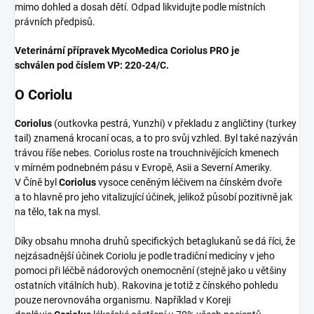
mimo dohled a dosah dětí. Odpad likvidujte podle místních
právních předpisů.
Veterinární přípravek MycoMedica Coriolus PRO je
schválen
pod číslem VP: 220-24/C.
O Coriolu
Coriolus
(outkovka pestrá, Yunzhi) v překladu z angličtiny (turkey
tail) znamená krocaní ocas, a to pro svůj vzhled. Byl také nazýván
trávou říše nebes. Coriolus roste na trouchnivějících kmenech
v mírném podnebném pásu v Evropě, Asii a Severní Ameriky.
V Číně byl
Coriolus
vysoce ceněným léčivem na čínském dvoře
a to hlavně pro jeho vitalizující účinek, jelikož působí pozitivně jak
na tělo, tak na mysl.
Díky obsahu mnoha druhů specifických betaglukanů se dá říci, že
nejzásadnější účinek Coriolu je podle tradiční medicíny v jeho
pomoci při léčbě nádorových onemocnění (stejně jako u většiny
ostatních vitálních hub). Rakovina je totiž z čínského pohledu
pouze nerovnováha organismu. Například v Koreji