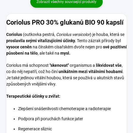
Zobrazit všechny související produkty
Coriolus PRO 30% glukanů BIO 90 kapslí
Coriolus
(outkovka pestrá,
Coriolus versicolor
) je houba, která se
proslavila svými vitalizujícími účinky.
Tento zázrak přírody byl
vysoce ceněn
na čínském císařském dvoře nejen pro
své pozitivní
působení na tělo
, ale také na
mysl.
Coriolus má schopnost
"skenovat"
organismus a
likvidovat vše
,
co do něj nepatří, což ho činí
unikátním mezi vitálními houbami
.
Je také jedinou vitální houbou, která se používá u akutních stavů
způsobených vnějšími vlivy.
Terapeutické účinky u zvířat:
Zlepšení snášenlivosti chemoterapie a radioterapie
Podpora při poruchách funkce jater
Regenerace sliznic