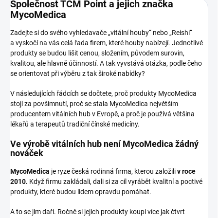
Společnost TCM Point a jejich značka
MycoMedica
Zadejte si do svého vyhledavače „vitální houby“ nebo „Reishi“
a vyskočí na vás celá řada firem, které houby nabízejí. Jednotlivé
produkty se budou lišit cenou, složením, původem surovin,
kvalitou, ale hlavně účinností. A tak vyvstává otázka, podle čeho
se orientovat při výběru z tak široké nabídky?
V následujících řádcích se dočtete, proč produkty MycoMedica
stojí za povšimnutí, proč se stala MycoMedica největším
producentem vitálních hub v Evropě, a proč je používá většina
lékařů a terapeutů tradiční čínské medicíny.
Ve výrobě vitálních hub není MycoMedica žádný
nováček
MycoMedica
je ryze česká rodinná firma, kterou založili
v roce
2010.
Když firmu zakládali, dali si za cíl vyrábět kvalitní a poctivé
produkty, které budou lidem opravdu pomáhat.
A to se jim daří. Ročně si jejich produkty koupí více jak čtvrt