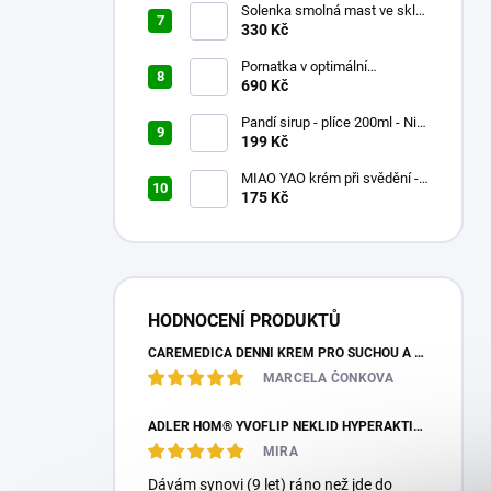
Solenka smolná mast ve skle
60ml
330 Kč
Pornatka v optimální
koncentraci 90x500mg
690 Kč
Pandí sirup - plíce 200ml - Nin
Jiom Pei Pa Koa
199 Kč
MIAO YAO krém při svědění -
Miao Fang Qi Yang Jing - 15g
175 Kč
HODNOCENÍ PRODUKTŮ
CAREMEDICA DENNÍ KRÉM PRO SUCHOU A CITLIVOU PLEŤ 50ML
MARCELA ČONKOVA
ADLER HOM® YVOFLIP NEKLID HYPERAKTIVITA GLOBULE 10G
MIRA
Dávám synovi (9 let) ráno než jde do