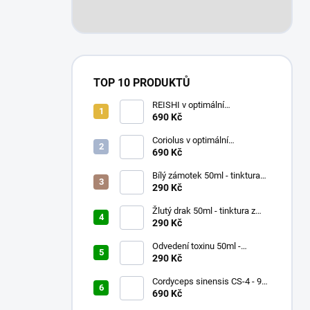
TOP 10 PRODUKTŮ
REISHI v optimální
koncentraci 90 x 500mg
690 Kč
Coriolus v optimální
koncentraci 90 x 500mg
690 Kč
Bílý zámotek 50ml - tinktura
047 - Pu Ji Xiao Du Yin
290 Kč
Žlutý drak 50ml - tinktura z
čínských bylinek
290 Kč
Odvedení toxinu 50ml -
tinktura 017 - Lian Qiao San
290 Kč
Gen Tang
Cordyceps sinensis CS-4 - 90x
500mg
690 Kč