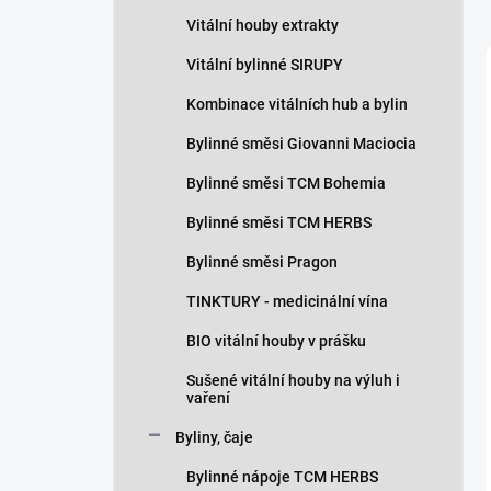
n
Vitální houby extrakty
í
p
Vitální bylinné SIRUPY
a
n
Kombinace vitálních hub a bylin
e
Bylinné směsi Giovanni Maciocia
l
Bylinné směsi TCM Bohemia
Bylinné směsi TCM HERBS
Bylinné směsi Pragon
TINKTURY - medicinální vína
BIO vitální houby v prášku
Sušené vitální houby na výluh i
vaření
Byliny, čaje
Bylinné nápoje TCM HERBS