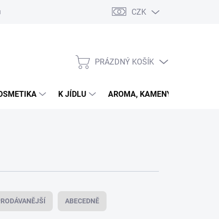
CZK
u
PRÁZDNÝ KOŠÍK
NÁKUPNÍ
KOŠÍK
OSMETIKA
K JÍDLU
AROMA, KAMENY
VETER
RODÁVANĚJŠÍ
ABECEDNĚ