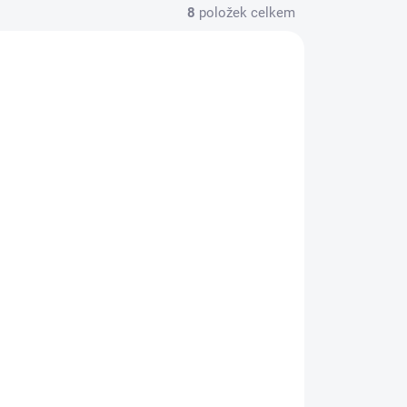
8
položek celkem
JEMNY
EO-RYMA-DETI
ADEM
SKLADEM
Směs esenciálních
olejů na RÝMU pro
0ml
DĚTI 10ml
350 Kč
Do košíku