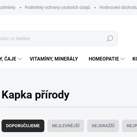
podmínky
Podmínky ochrany osobních údajů
Hodnocení obchod
Hledat
Y, ČAJE
VITAMÍNY, MINERÁLY
HOMEOPATIE
K
Kapka přírody
Ř
a
DOPORUČUJEME
NEJLEVNĚJŠÍ
NEJDRAŽŠÍ
NEJP
z
e