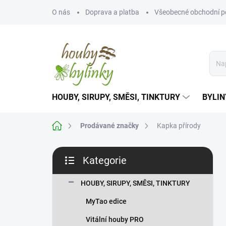
Přejít
O nás
Doprava a platba
Všeobecné obchodní 
na
obsah
HOUBY, SIRUPY, SMĚSI, TINKTURY
BYLIN
Domů
Prodávané značky
Kapka přírody
P
Kategorie
o
Přeskočit
s
kategorie
t
HOUBY, SIRUPY, SMĚSI, TINKTURY
r
MyTao edice
a
n
Vitální houby PRO