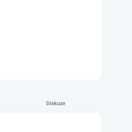
Přidat do košíku
 esenciálních olejů k přímému použití na tělo.
tedy nemění vůni esenciálního oleje po smíchání.
ZEPTAT SE
HLÍDAT
Diskuze