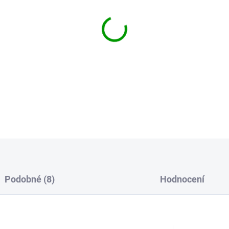
−
+
Mandlový olej určený k ředění
Mandlový olej je bez vůně a 
DETAILNÍ INFORMACE
Podobné (8)
Hodnocení