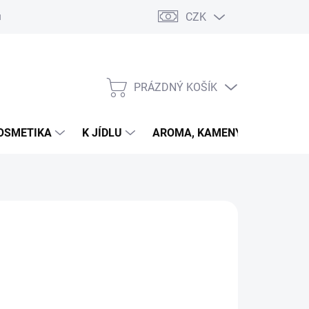
CZK
u
PRÁZDNÝ KOŠÍK
NÁKUPNÍ
KOŠÍK
OSMETIKA
K JÍDLU
AROMA, KAMENY
VETER
026
MOŽNOSTI DORUČENÍ