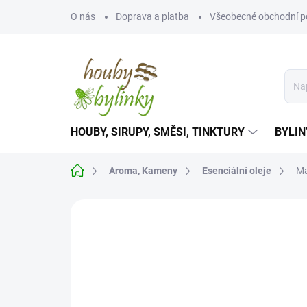
Přejít
O nás
Doprava a platba
Všeobecné obchodní 
na
obsah
HOUBY, SIRUPY, SMĚSI, TINKTURY
BYLIN
Domů
Aroma, Kameny
Esenciální oleje
Ma
Neohodnoceno
Podrobnosti hodnoce