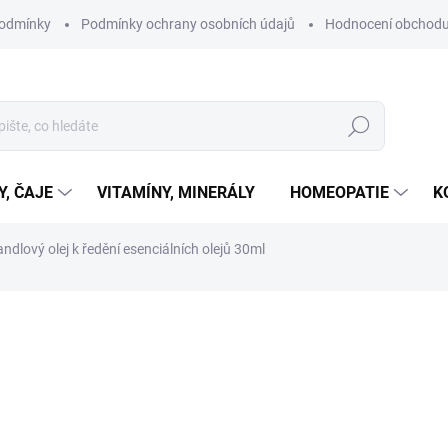
podmínky
Podmínky ochrany osobních údajů
Hodnocení obchod
Hledat
Y, ČAJE
VITAMÍNY, MINERÁLY
HOMEOPATIE
K
ndlový olej k ředění esenciálních olejů 30ml
ní
ZNAČKA:
KAPKA PŘÍRODY
85 Kč
Měrná
SKLADEM
cena:
MŮŽEME DORUČIT DO:
11.8.2