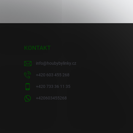
KONTAKT
info
@
houbybylinky.cz
+420 603 455 268
+420 733 36 11 35
+420603455268