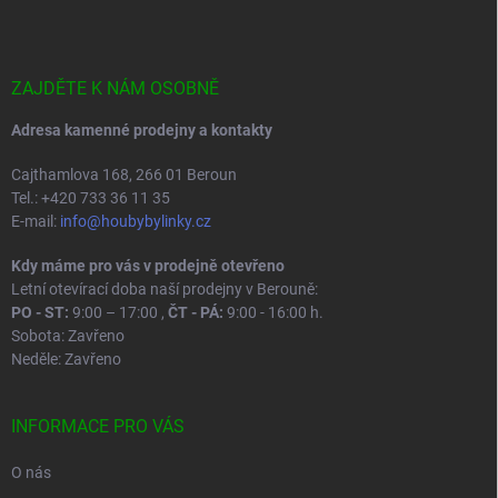
p
a
t
í
ZAJDĚTE K NÁM OSOBNĚ
Adresa kamenné prodejny a kontakty
Cajthamlova 168, 266 01 Beroun
Tel.: +420 733 36 11 35
E-mail:
info@houbybylinky.cz
Kdy máme pro vás v prodejně otevřeno
Letní otevírací doba naší prodejny v Berouně:
PO - ST:
9:00 – 17:00 ,
ČT - PÁ:
9:00 - 16:00 h.
Sobota: Zavřeno
Neděle: Zavřeno
INFORMACE PRO VÁS
O nás