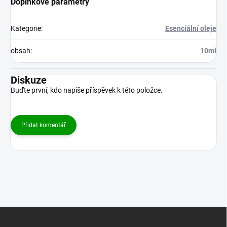
Doplňkové parametry
Kategorie
:
Esenciální oleje
obsah
:
10ml
Diskuze
Buďte první, kdo napíše příspěvek k této položce.
Přidat komentář
Z
á