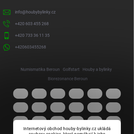
info
@
houbybylinky.cz
+420 603 455 268
+420 733 36 11 35
+420603455268
Numismatika Beroun
Golfstart
Houby a bylinky
Biorezonance Beroun
Internetový obchod houby-bylinky.cz ukládá