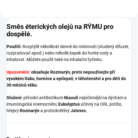
Směs éterických olejů na RÝMU
pro
dospělé
.
Použití:
Rozptýlit několikrát denně do místnosti (studený difuzér,
rozprašovač apod.) nebo několik kapek do horké vody a
inhalovat. Můžete použít také na inhalační tyčinku.
Upozornění:
obsahuje Rozmarýn, proto nepoužívejte při
vysokém tlaku, horečce a epilepsii, v těhotenství a pro děti do
30 měsíců věku.
Složení:
přírodní antibiotikum
Niaouli
nejúčinnější na dýchání a
imunologická onemocnění,
Eukalyptus
účinný na ORL potíže,
hřejivý
Rozmarýn
a protizánětlivý
Jalovec.