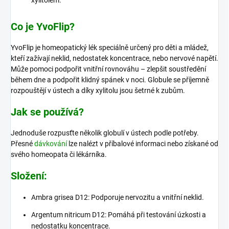
xylitolem.
Co je YvoFlip?
YvoFlip je homeopatický lék speciálně určený pro děti a mládež,
kteří zažívají neklid, nedostatek koncentrace, nebo nervové napětí.
Může pomoci podpořit vnitřní rovnováhu – zlepšit soustředění
během dne a podpořit klidný spánek v noci. Globule se příjemně
rozpouštějí v ústech a díky xylitolu jsou šetrné k zubům.
Jak se používá?
Jednoduše rozpusťte několik globulí v ústech podle potřeby.
Přesné
dávkování
lze nalézt v příbalové informaci nebo získané od
svého homeopata či lékárníka.
Složení:
Ambra grisea D12: Podporuje nervozitu a vnitřní neklid.
Argentum nitricum D12: Pomáhá při testování úzkosti a
nedostatku koncentrace.