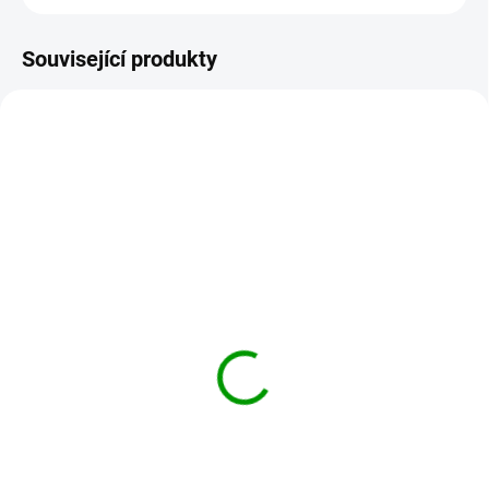
Související produkty
OPICI-SIRUP
061-NEPOSEDNA-OPICKA
SKLADEM
NA OBJEDNÁVKU DO 2 DNŮ
Opičí sirup - klid 200ml
Neposedná opička 50ml
- tinktura z čínských
199 Kč
bylinek
Do košíku
290 Kč
Opičí sirup je svým složením
Do košíku
primárně zaměřený na potíže
s nedostatkem pozornosti,
Účinky podle tradiční čínské