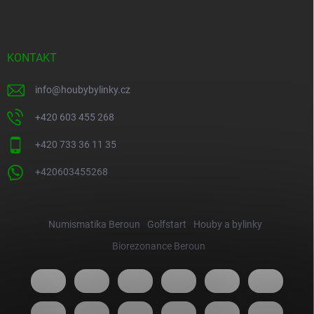
KONTAKT
info
@
houbybylinky.cz
+420 603 455 268
+420 733 36 11 35
+420603455268
Numismatika Beroun
Golfstart
Houby a bylinky
Biorezonance Beroun