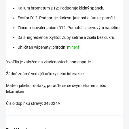
Kalium bromatum D12: Podporuje klidný spánek.
Fosfor D12: Podporuje duševní jasnost a funkci paměti.
Zincum isovalerianium D12: Pomáhá s nervovým napětím.
Další ingredience: Xylitol: Zuby šetrné a zcela bez cukru.
Uhličitan vápenatý: přírodní
minerál
.
YvoFlip je založen na zkušenostech homeopatie.
Žádné známé vedlejší účinky nebo interakce.
Máte-li jakékoli dotazy, poraďte se se svým lékařem nebo
lékárníkem.
Číslo doplňku stravy: 049324AT