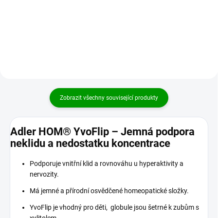
netrpělivostí, neustálým pohybem
medicíny harmonizuje Shen
a impulzivností....
(ledviny) a Xin (srdce) doplňuje Qi
a Xue (krev) vyživuje Yin má An
Shen účinek...
Zobrazit všechny související produkty
Adler HOM® YvoFlip – Jemná podpora
neklidu a nedostatku koncentrace
Podporuje vnitřní klid a rovnováhu u hyperaktivity a
nervozity.
Má jemné a přírodní osvědčené homeopatické složky.
YvoFlip je vhodný pro děti, globule jsou šetrné k zubům s