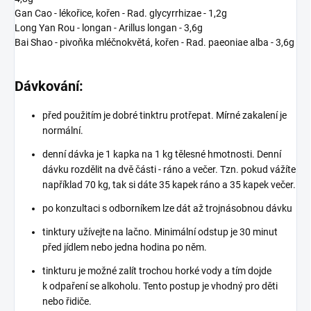
Gan Cao - lékořice, kořen - Rad. glycyrrhizae - 1,2g
Long Yan Rou - longan - Arillus longan - 3,6g
Bai Shao - pivoňka mléčnokvětá, kořen - Rad. paeoniae alba - 3,6g
Dávkování:
před použitím je dobré tinktru protřepat. Mírné zakalení je
normální.
denní dávka je 1 kapka na 1 kg tělesné hmotnosti. Denní
dávku rozdělit na dvě části - ráno a večer. Tzn. pokud vážíte
například 70 kg, tak si dáte 35 kapek ráno a 35 kapek večer.
po konzultaci s odborníkem lze dát až trojnásobnou dávku
tinktury užívejte na lačno. Minimální odstup je 30 minut
před jídlem nebo jedna hodina po něm.
tinkturu je možné zalít trochou horké vody a tím dojde
k odpaření se alkoholu. Tento postup je vhodný pro děti
nebo řidiče.