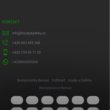
KONTAKT
info
@
houbybylinky.cz
+420 603 455 268
+420 733 36 11 35
+420603455268
Numismatika Beroun
Golfstart
Houby a bylinky
Biorezonance Beroun