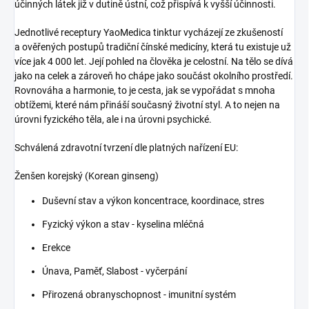
účinných látek již v dutině ústní, což přispívá k vyšší účinnosti.
Jednotlivé receptury YaoMedica tinktur vycházejí ze zkušeností
a ověřených postupů tradiční čínské medicíny, která tu existuje už
více jak 4 000 let. Její pohled na člověka je celostní. Na tělo se dívá
jako na celek a zároveň ho chápe jako součást okolního prostředí.
Rovnováha a harmonie, to je cesta, jak se vypořádat s mnoha
obtížemi, které nám přináší současný životní styl. A to nejen na
úrovni fyzického těla, ale i na úrovni psychické.
Schválená zdravotní tvrzení dle platných nařízení EU:
Ženšen korejský (Korean ginseng)
Duševní stav a výkon koncentrace, koordinace, stres
Fyzický výkon a stav - kyselina mléčná
Erekce
Únava, Paměť, Slabost - vyčerpání
Přirozená obranyschopnost - imunitní systém