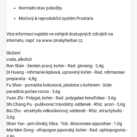
Normální stav pokožky
Močový & reprodukční systém Prostata
Více informací najdete ve veřejně dostupných zdrojích na
internetu, např. na www.cinskyherbar.cz.
Složení:
voda, alkohol
Ren Shen - ženšen pravý, kořen - Rad. ginseng - 2,4g
Di Huang - rehmanie lepkavá, upravený kořen - Rad. rehmaniae
preparata - 4,8g
Fu Shen - pornatka kokosová, plodnice s kořenem - Scler.
paradicis poriae cocos - 3,6g
Yuan Zhi - Polygal, kořen - Rad. polygalae tenuifoliae - 3,6g
Shi Chang Pu - puškvorec trávolistý, oddenek - Rhiz. acori - 3,6g
Bai Zhu - atraktylis velkoúborový, oddenek - Rhiz. atractylodis -
3,6g
Shan Yao - jam čínský, hlíza - Tub. dioscoreae oppositae - 1,0g
Mai Men Dong - ofiopogon japonský, kořen - Rad. ophiopogonis -
4,8g