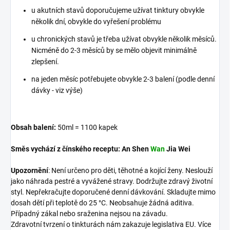
u akutních stavů doporučujeme užívat tinktury obvykle
několik dní, obvykle do vyřešení problému
u chronických stavů je třeba užívat obvykle několik měsíců.
Nicméně do 2-3 měsíců by se mělo objevit minimálně
zlepšení.
na jeden měsíc potřebujete obvykle 2-3 balení (podle denní
dávky - viz výše)
Obsah balení:
50ml = 1100 kapek
Směs vychází z čínského receptu:
An Shen
Wan
Jia Wei
Upozornění
: Není určeno pro děti, těhotné a kojící ženy. Neslouží
jako náhrada pestré a vyvážené stravy. Dodržujte zdravý životní
styl. Nepřekračujte doporučené denní dávkování. Skladujte mimo
dosah dětí při teplotě do 25 °C. Neobsahuje žádná aditiva.
Případný zákal nebo sraženina nejsou na závadu.
Zdravotní tvrzení o tinkturách nám zakazuje legislativa EU. Více