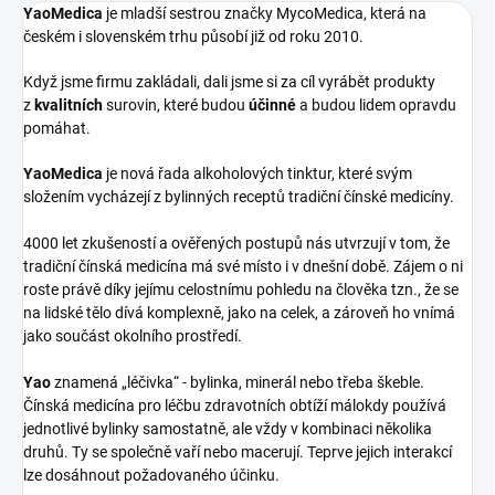
YaoMedica
je mladší sestrou značky MycoMedica, která na
českém i slovenském trhu působí již od roku 2010.
Když jsme firmu zakládali, dali jsme si za cíl vyrábět produkty
z
kvalitních
surovin, které budou
účinné
a budou lidem opravdu
pomáhat.
YaoMedica
je nová řada alkoholových tinktur, které svým
složením vycházejí z bylinných receptů tradiční čínské medicíny.
4000 let zkušeností a ověřených postupů nás utvrzují v tom, že
tradiční čínská medicína má své místo i v dnešní době. Zájem o ni
roste právě díky jejímu celostnímu pohledu na člověka tzn., že se
na lidské tělo dívá komplexně, jako na celek, a zároveň ho vnímá
jako součást okolního prostředí.
Yao
znamená „léčivka“ - bylinka, minerál nebo třeba škeble.
Čínská medicína pro léčbu zdravotních obtíží málokdy používá
jednotlivé bylinky samostatně, ale vždy v kombinaci několika
druhů. Ty se společně vaří nebo macerují. Teprve jejich interakcí
lze dosáhnout požadovaného účinku.