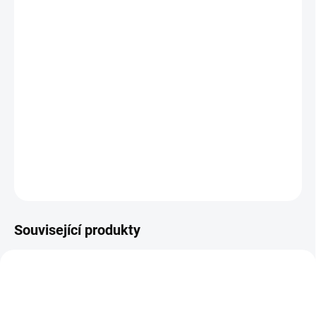
Účinky podle tradiční čínské medicíny
harmonizuje Shen (ledviny) a Xin (srdce)
doplňuje Qi a Xue (krev)
vyživuje Yin
má An Shen účinek (harmonizace duše Shen)
DETAILNÍ INFORMACE
ZEPTAT SE
HLÍDAT
Související produkty
DOPORUČUJEME
YVO-FLIP
056-NAMORNIKUV-KROK