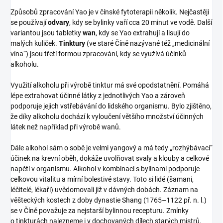
Způsobů zpracování Yao je v čínské fytoterapii několik. Nejčastěji
se používají
odvary
, kdy se bylinky vaří cca 20 minut ve vodě. Další
variantou jsou tabletky
wan
, kdy se Yao extrahují a lisují do
malých kuliček.
Tinktury
(ve staré Číně nazývané též „medicinální
vína“) jsou třetí formou zpracování, kdy se využívá účinků
alkoholu.
Využití alkoholu při výrobě tinktur má své opodstatnění. Pomáhá
lépe extrahovat účinné látky z jednotlivých Yao a zároveň
podporuje jejich vstřebávání do lidského organismu. Bylo zjištěno,
že díky alkoholu dochází k vyloučení většího množství účinných
látek než například při výrobě wanů.
Dále alkohol sám o sobě je velmi yangový a má tedy „rozhýbávací“
účinek na krevní oběh, dokáže uvolňovat svaly a klouby a celkové
napětí v organismu. Alkohol v kombinaci s bylinami podporuje
celkovou vitalitu a mírní bolestivé stavy. Toto si lidé (šamani,
léčitelé, lékaři) uvědomovali již v dávných dobách. Záznam na
věšteckých kostech z doby dynastie Shang (1765–1122 př. n. l.)
se v Číně považuje za nejstarší bylinnou recepturu. Zmínky
o tinkturách nalezneme i v dochovaných dílech starých mistrů,