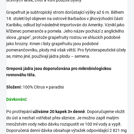
účinných látek, chuť a vůni použité byliny.
Grapefruit je subtropický strom dorůstající výšky až 6 m. Během
18. století byl objeven na ostrově Barbados v jihovýchodní části
Karibiku, odkud byl následně importován do Ameriky. Vznikl jako
kříženec pomeranče a pomela. Jeho název pochází z anglického
slova „grape“, protože grapefruity rostou ve shlucích podobně
jako hrozny. Kmen i listy grapefruitu jsou podobné
pomerančovníku, plody má však větší. Pro fytoterapeutické účely
se, mimo jiné, používají jádra plodu – semena.
Grepová jádra jsou doporučována pro mikrobiologickou
rovnováhu těla.
Složení:
100% Citrus × paradisi
Dávkování
:
Po protřepání
užíváme 20 kapek 3× denně
. Doporučujeme vložit
do úst a nechat vstřebat přes sliznice. Je možno zapít malým
množstvím vody nebo dávku rozspustit ve 100 ml vody a vypít.
Doporučená denní dávka obsahuje výtažek odpovídající 2 821 mg