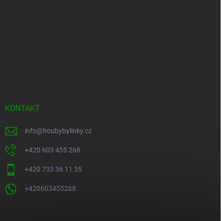
KONTAKT
info
@
houbybylinky.cz
+420 603 455 268
+420 733 36 11 35
+420603455268