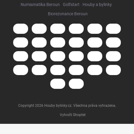
Numismatika Beroun
Golfstart
Houby a bylinky
Biorezonance Beroun
Copyright 2026
Houby bylinky.cz
. Všechna práva vyhrazena.
Vytvořil Shoptet