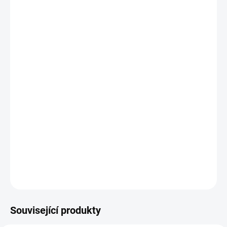
11.8.2026
MOŽNOSTI
DORUČENÍ
−
+
Přidat do košíku
Jadon gel ICE -
silný extrakt kostivalu pro Vaše svaly,
klouby, záda a po poranění.
Balení obsahuje 50mg
CBD
/7500mg extraktu z kostivalu.
Balení vystačí na 45 dávek.
DETAILNÍ INFORMACE
ZEPTAT SE
HLÍDAT
Související produkty