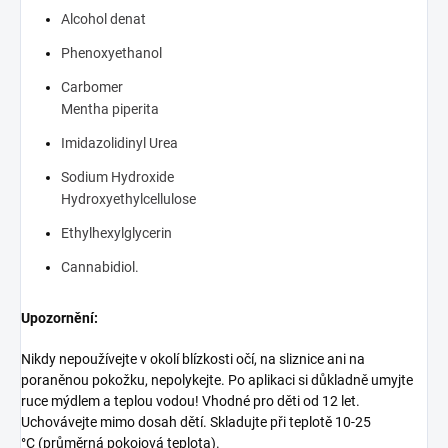
Alcohol denat
Phenoxyethanol
Carbomer
Mentha piperita
Imidazolidinyl Urea
Sodium Hydroxide
Hydroxyethylcellulose
Ethylhexylglycerin
Cannabidiol.
Upozornění:
Nikdy nepoužívejte v okolí blízkosti očí, na sliznice ani na
poraněnou pokožku, nepolykejte. Po aplikaci si důkladně umyjte
ruce mýdlem a teplou vodou! Vhodné pro děti od 12 let.
Uchovávejte mimo dosah dětí. Skladujte při teplotě 10-25
°C (průměrná pokojová teplota).