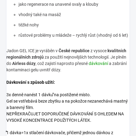
jako regenerace na unavené svaly a klouby
vhodný také na masáž
těžké nohy
růstové problémy u mládeže – rychlý růst (vhodný od 6 let)
Jadon GEL ICE je vyráběn v
České republice
z vysoce
kvalitních
regionálních zdrojů
za použití nejnovějších technologií. Je plněn
do
Airless dózy
, což zajistí naprosto přesné
dávkování
a zabrání
kontaminaci gelu uvnitř dózy.
Dávkování s způsob užití:
3x denně nanést 1 dávku⃰ na postižené místo.
Gel se vstřebává beze zbytku a na pokožce nezanechává mastný
a barevný film.
NEPŘEKRAČUJET DOPORUČENÉ DÁVKOVÁNÍ S OHLEDEM NA
VYSOKÉ KONCENTRACE POUŽITÝCH LÁTEK.
⃰1 dávka=1x stlačení dávkovače, přičemž jednou dávkou z