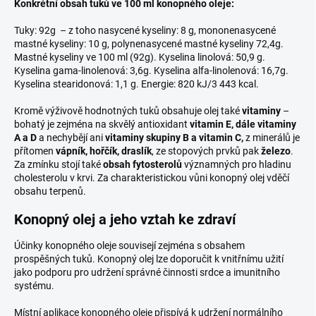
Konkrétní obsah tuků ve 100 ml konopného oleje:
Tuky: 92g – z toho nasycené kyseliny: 8 g, mononenasycené
mastné kyseliny: 10 g, polynenasycené mastné kyseliny 72,4g.
Mastné kyseliny ve 100 ml (92g). Kyselina linolová: 50,9 g.
Kyselina gama-linolenová: 3,6g. Kyselina alfa-linolenová: 16,7g.
Kyselina stearidonová: 1,1 g. Energie: 820 kJ/3 443 kcal.
Kromě výživově hodnotných tuků obsahuje olej také
vitaminy
–
bohatý je zejména na skvělý antioxidant
vitamin E, dále vitaminy
A a D
a nechybějí ani
vitaminy skupiny B a vitamin C,
z minerálů je
přítomen
vápník, hořčík, draslík
, ze stopových prvků pak
železo
.
Za zmínku stojí také
obsah fytosterolů
významných pro hladinu
cholesterolu v krvi. Za charakteristickou vůni konopný olej vděčí
obsahu terpenů.
Konopný olej a jeho vztah ke zdraví
Účinky konopného oleje souvisejí zejména s obsahem
prospěšných tuků. Konopný olej lze doporučit k vnitřnímu užití
jako podporu pro udržení správné činnosti srdce a imunitního
systému.
Místní aplikace konopného oleje přispívá k udržení normálního