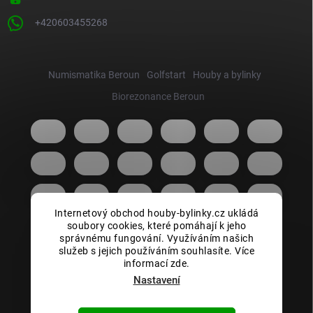
+420603455268
Numismatika Beroun
Golfstart
Houby a bylinky
Biorezonance Beroun
Internetový obchod houby-bylinky.cz ukládá
soubory cookies, které pomáhají k jeho
správnému fungování. Využíváním našich
služeb s jejich používáním souhlasíte. Více
informací zde.
Nastavení
Copyright 2026
Houby bylinky.cz
. Všechna práva vyhrazena.