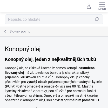
Přejít
na
obsah
Hledat
Slovník pojmů
Konopný olej
Konopný olej, jeden z nejkvalitnějších tuků
Konopný olej se získává lisováním semen konopí.
Zastudena
lisovaný ole
j má žlutozelenou barvu a je charakteristický
příjemnou oříškovou chutí
a vůní. Konopný olej je ceněný
především pro
vysoký obsah
polynenasycených mastných kyselin
(PUFA) včetně
omega-3 a omega-6
(více než 80 %). Mastné
kyseliny získávané z potravy jsou důležité pro normální funkci
všech tělesných systémů. Omega-3 a omega-6 mastné kyseliny
obsažené v konopném oleji jsou navíc
v optimálním poměru 3:1
.