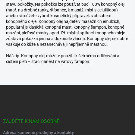
stavu pokožky. Na pokožku lze používat buď 100% konopný olej
(např. na drobné ranky, štípance, k masáži míst s celulitidou)
anebo si můžete vybrat kosmetický přípravek s obsahem
konopného oleje. Konopný olej najdete v masážních emulzích,
populární je klasická konopná mast, konopný šampon, konopné
mazání, pleťové masky apod. Při místní aplikaci konopného oleje
zůstává pokožka jemná a dokonale vláčná. Konopný olej se dobře
vsakuje do kůže a nezanechává ji nepříjemně mastnou.
Náš tip: Konopný olej můžete použít i k šetrnému odličování a
čištění pleti – stačí nanést na vatový tampon.
Z
á
p
a
t
í
ZAJDĚTE K NÁM OSOBNĚ
Adresa kamenné prodejny a kontakty