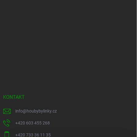
KONTAKT
info
@
houbybylinky.cz
+420 603 455 268
+420 733 36 11 35