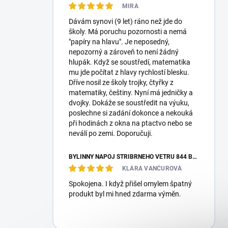
MIRA
Dávám synovi (9 let) ráno než jde do
školy. Má poruchu pozornosti a nemá
"papíry na hlavu". Je neposedný,
nepozorný a zároveň to není žádný
hlupák. Když se soustředí, matematika
mu jde počítat z hlavy rychlostí blesku.
Dříve nosil ze školy trojky, čtyřky z
matematiky, češtiny. Nyní má jedničky a
dvojky. Dokáže se soustředit na výuku,
poslechne si zadání dokonce a nekouká
při hodinách z okna na ptactvo nebo se
neválí po zemi. Doporučuji.
BYLINNÝ NÁPOJ STŘÍBRNÉHO VĚTRU 844 BO HE CHA 100G
KLÁRA VANČUROVÁ
Spokojena. I když přišel omylem špatný
produkt byl mi hned zdarma výměn.