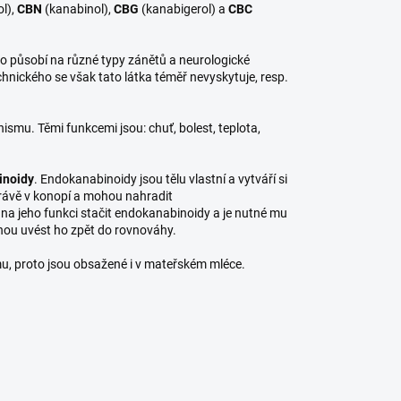
l),
CBN
(kanabinol),
CBG
(kanabigerol) a
CBC
oho působí na různé typy zánětů a neurologické
chnického se však tato látka téměř nevyskytuje, resp.
nismu. Těmi funkcemi jsou: chuť, bolest, teplota,
inoidy
. Endokanabinoidy jsou tělu vlastní a vytváří si
právě v konopí a mohou nahradit
na jeho funkci stačit endokanabinoidy a je nutné mu
hou uvést ho zpět do rovnováhy.
mu, proto jsou obsažené i v mateřském mléce.