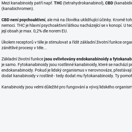
Mezi kanabinoidy patří např.
THC
(tetrahydrokanabinol),
CBD
(kanabidio
(kanabichromen).
CBD není psychoaktivní
, ale má na člověka uklidňující účinky. Kromě t
nemoci. THC je hlavní psychoaktivní látkou nacházející se v konopí. U te
její obsah je max. 0,2% dle norem EU.
Úkolem receptorů v těle je stimulovat a řídit základní životní funkce orga
zánětlivé procesy v těle...
Základní životní funkce
jsou ovlivňovány endokanabinoidy a fytokanab
je samo. Fytokanabinoidy jsou rostlinné kanabinoidy, které se nachází 
endokanabinoidy. Pokud je lidský organismus v nerovnováze, přestávají 
dodat kanabinoidy v rostlině - tedy dodat mu fytokanabinoidy. Ty pomo
Kanabinoidy jsou velmi důležité pro fungování a vývoj lidského organis