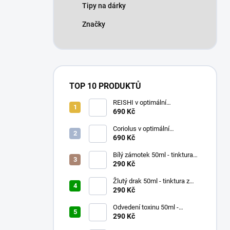
Tipy na dárky
Značky
TOP 10 PRODUKTŮ
REISHI v optimální
koncentraci 90 x 500mg
690 Kč
Coriolus v optimální
koncentraci 90 x 500mg
690 Kč
Bílý zámotek 50ml - tinktura
047 - Pu Ji Xiao Du Yin
290 Kč
Žlutý drak 50ml - tinktura z
čínských bylinek
290 Kč
Odvedení toxinu 50ml -
tinktura 017 - Lian Qiao San
290 Kč
Gen Tang