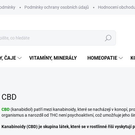
podmínky
Podmínky ochrany osobních údajů
Hodnocení obchod
Hledat
Y, ČAJE
VITAMÍNY, MINERÁLY
HOMEOPATIE
K
CBD
CBD
(kanabidiol) patří mezi kanabinoidy, které se nacházejí v konopí, pr
organismus a narozdíl od THC není psychoaktivní, což umožňuje jeho šir
Kanabinoidy (CBD) je skupina látek, které se v rostlinné říši vyskytují 