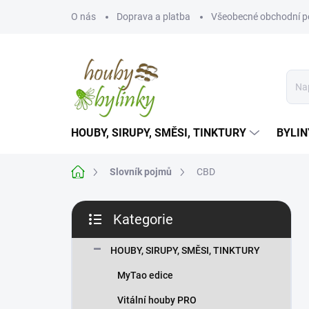
Přejít
O nás
Doprava a platba
Všeobecné obchodní 
na
obsah
HOUBY, SIRUPY, SMĚSI, TINKTURY
BYLIN
Domů
Slovník pojmů
CBD
P
Kategorie
o
Přeskočit
s
kategorie
t
HOUBY, SIRUPY, SMĚSI, TINKTURY
r
MyTao edice
a
n
Vitální houby PRO