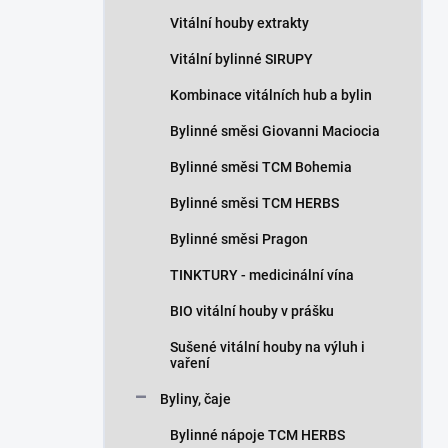
n
Vitální houby extrakty
í
p
Vitální bylinné SIRUPY
a
n
Kombinace vitálních hub a bylin
e
Bylinné směsi Giovanni Maciocia
l
Bylinné směsi TCM Bohemia
Bylinné směsi TCM HERBS
Bylinné směsi Pragon
TINKTURY - medicinální vína
BIO vitální houby v prášku
Sušené vitální houby na výluh i
vaření
Byliny, čaje
Bylinné nápoje TCM HERBS