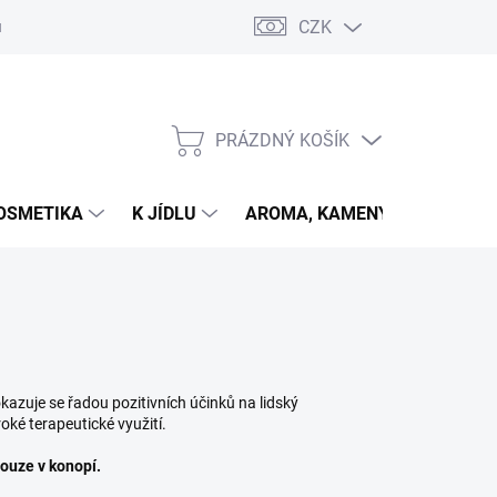
CZK
u
PRÁZDNÝ KOŠÍK
NÁKUPNÍ
KOŠÍK
OSMETIKA
K JÍDLU
AROMA, KAMENY
VETER
okazuje se řadou pozitivních účinků na lidský
oké terapeutické využití.
pouze v konopí.