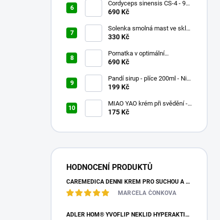
Cordyceps sinensis CS-4 - 90x
500mg
690 Kč
Solenka smolná mast ve skle
60ml
330 Kč
Pornatka v optimální
koncentraci 90x500mg
690 Kč
Pandí sirup - plíce 200ml - Nin
Jiom Pei Pa Koa
199 Kč
MIAO YAO krém při svědění -
Miao Fang Qi Yang Jing - 15g
175 Kč
HODNOCENÍ PRODUKTŮ
CAREMEDICA DENNÍ KRÉM PRO SUCHOU A CITLIVOU PLEŤ 50ML
MARCELA ČONKOVA
ADLER HOM® YVOFLIP NEKLID HYPERAKTIVITA GLOBULE 10G